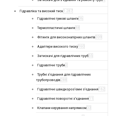
1 287
Гідравліка та високий тиск
36
Гідравлічні гумові шланги
48
Термопластичні шланги
339
Фітинги для високонапірних шлангів
160
Адаптери високого тиску
55
Затискачі для гідравлічних труб
2
Гідравлічні труби
Трубні з'єднання для гідравлічних
288
трубопроводів
162
Гідравлічні швидкороз'ємні з'єднання
11
Гідравлічні поворотні з'єднання
33
Клапани керування напрямком