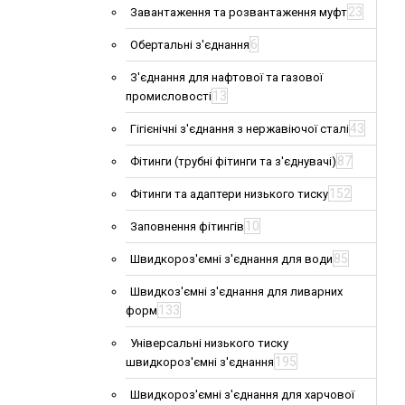
23
Завантаження та розвантаження муфт
6
Обертальні з'єднання
З'єднання для нафтової та газової
13
промисловості
43
Гігієнічні з'єднання з нержавіючої сталі
87
Фітинги (трубні фітинги та з'єднувачі)
152
Фітинги та адаптери низького тиску
10
Заповнення фітингів
85
Швидкороз'ємні з'єднання для води
Швидкоз'ємні з'єднання для ливарних
133
форм
Універсальні низького тиску
195
швидкороз'ємні з'єднання
Швидкороз'ємні з'єднання для харчової