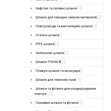
43
Нафтові та паливні шланги
23
Шланги для передачі сипучих матеріалів
69
Повітроводи та вентиляційні шланги
2
Стальні шланги
28
PTFE шланги
11
Силіконові шланги
26
Шланги TYGON ®
2
Плавучі шланги та аксесуари
14
Шланги для технічних газів
Шланги та фітинги для кондиціонування
102
повітря
45
Гальмівні шланги та фітинги