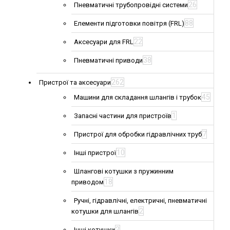
26
Пневматичні трубопровідні системи
88
Елементи підготовки повітря (FRL)
22
Аксесуари для FRL
38
Пневматичні приводи
262
Пристрої та аксесуари
45
Машини для складання шлангів і трубок
1
Запасні частини для пристроїв
7
Пристрої для обробки гідравлічних труб
10
Інші пристрої
Шлангові котушки з пружинним
18
приводом
Ручні, гідравлічні, електричні, пневматичні
2
котушки для шлангів
2
Інші котушки