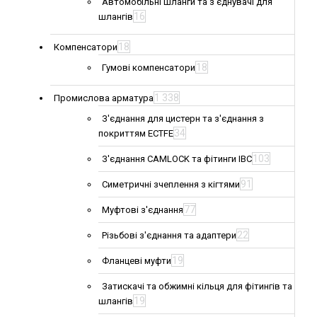
Автомобільні шланги та з'єднувачі для
16
шлангів
18
Компенсатори
18
Гумові компенсатори
1 338
Промислова арматура
З'єднання для цистерн та з'єднання з
34
покриттям ECTFE
103
З'єднання CAMLOCK та фітинги IBC
91
Симетричні зчеплення з кігтями
77
Муфтові з'єднання
22
Різьбові з'єднання та адаптери
19
Фланцеві муфти
Затискачі та обжимні кільця для фітингів та
19
шлангів