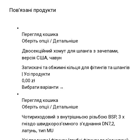
Пов’язані продукти
Перегляд кошика
Цей
Оберіть опції
/
Детальніше
товар
Двосекційний хомут для шланга з зачепами,
має
версія США, чавун
кілька
варіантів.
Затискачі та обжимні кільця для фітингів та шлангів
Параметри
| Усі продукти
можна
0,00
zł
вибрати
Вибрати варіанти →
на
сторінці
Перегляд кошика
товару
Цей
Оберіть опції
/
Детальніше
товар
Чотириходовий з внутрішньою різьбою BSP, 3 x
має
гніздо швидкороз’ємного з’єднання DN7,2,
кілька
латунь, тип MU
варіантів.
Параметри