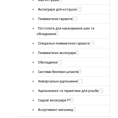
12
Аксесуари для котушок
61
Пневматичні гармати
Пістолети для накачування шин та
6
обладнання
14
Спеціальні пневматичні гармати
5
Пневматичні аксесуари
37
Обкладинки
3
Системи безпеки шлангів
17
Універсальні ущільнення
13
Ущільнювачі та герметики для різьби
7
Садові аксесуари FT
2
Асортимент магазину