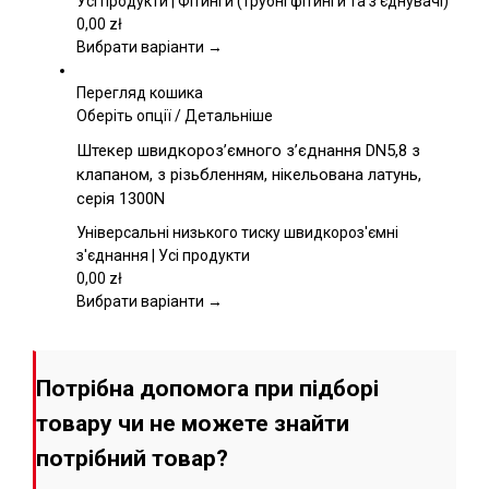
Усі продукти | Фітинги (трубні фітинги та з'єднувачі)
можна
0,00
zł
вибрати
Вибрати варіанти →
на
сторінці
Перегляд кошика
товару
Цей
Оберіть опції
/
Детальніше
товар
Штекер швидкороз’ємного з’єднання DN5,8 з
має
клапаном, з різьбленням, нікельована латунь,
кілька
серія 1300N
варіантів.
Параметри
Універсальні низького тиску швидкороз'ємні
можна
з'єднання | Усі продукти
вибрати
0,00
zł
на
Вибрати варіанти →
сторінці
товару
Потрібна допомога при підборі
товару чи не можете знайти
потрібний товар?