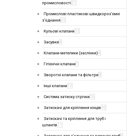
21
промисловості
Промислові пластикові швидкороз'ємні
65
з'єднання
32
Кульові клапани
4
Засувки
4
Клапани-метелики (заслінки)
1
Гігієнічні клапани
8
Зворотні клапани та фільтри
10
Інші клапани
26
Система затиску стрічки
40
Затискачі для кріплення кінців
Затискачі та кріплення для труб і
11
шлангів
4
Затискачі для з'єднання та ремонту труб