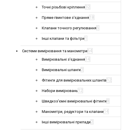
32
Точні різьбові кріплення
18
Пряме гвинтове з'єднання
5
Клапани точного регулювання
1
Інші клапани та фільтри
64
Системи вимірювання та манометри
14
Вимірювальні з'єднання
2
Вимірювальні шланги
12
Фітинги для вимірювальних шлангів
12
Набори вимірювань
8
Швидкоз'ємні вимірювальні фітинги
14
Манометри, редуктори та клапани
2
Інші вимірювальні прилади