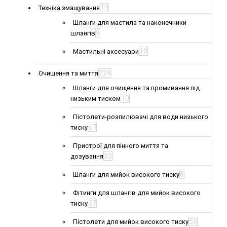
19
Техніка змащування
Шланги для мастила та наконечники
9
шлангів
10
Мастильні аксесуари
224
Очищення та миття
Шланги для очищення та промивання під
10
низьким тиском
Пістолети-розпилювачі для води низького
67
тиску
Пристрої для пінного миття та
33
дозування
8
Шланги для мийок високого тиску
Фітинги для шлангів для мийок високого
37
тиску
59
Пістолети для мийок високого тиску