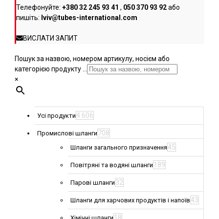
Телефонуйте:
+380 32 245 93 41
,
050 370 93 92
або
пишіть:
lviv@tubes-international.com
ВИСЛАТИ ЗАПИТ
Пошук за назвою, номером артикулу, носієм або
категорією продукту ...
×
4 606
Усі продукти
708
Промислові шланги
45
Шланги загального призначення
189
Повітряні та водяні шланги
32
Парові шланги
43
Шланги для харчових продуктів і напоїв
18
Хімічні шланги