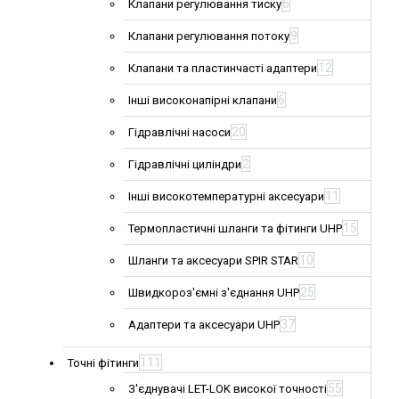
6
Клапани регулювання тиску
9
Клапани регулювання потоку
12
Клапани та пластинчасті адаптери
6
Інші високонапірні клапани
20
Гідравлічні насоси
2
Гідравлічні циліндри
11
Інші високотемпературні аксесуари
15
Термопластичні шланги та фітинги UHP
10
Шланги та аксесуари SPIR STAR
25
Швидкороз'ємні з'єднання UHP
37
Адаптери та аксесуари UHP
111
Точні фітинги
55
З'єднувачі LET-LOK високої точності