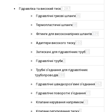
1 287
Гідравліка та високий тиск
36
Гідравлічні гумові шланги
48
Термопластичні шланги
339
Фітинги для високонапірних шлангів
160
Адаптери високого тиску
55
Затискачі для гідравлічних труб
2
Гідравлічні труби
Трубні з'єднання для гідравлічних
288
трубопроводів
162
Гідравлічні швидкороз'ємні з'єднання
11
Гідравлічні поворотні з'єднання
33
Клапани керування напрямком
6
Клапани регулювання тиску