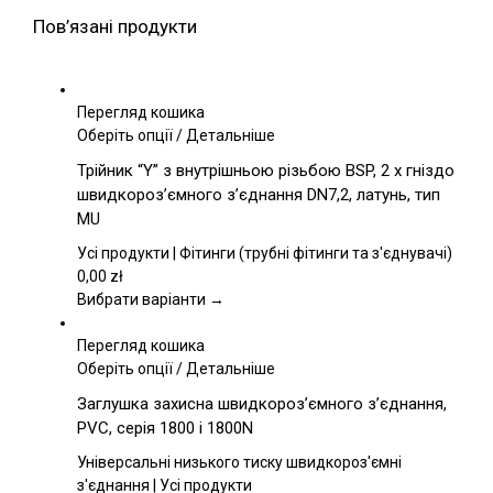
Пов’язані продукти
Перегляд кошика
Цей
Оберіть опції
/
Детальніше
товар
Трійник “Y” з внутрішньою різьбою BSP, 2 x гніздо
має
швидкороз’ємного з’єднання DN7,2, латунь, тип
кілька
MU
варіантів.
Параметри
Усі продукти | Фітинги (трубні фітинги та з'єднувачі)
можна
0,00
zł
вибрати
Вибрати варіанти →
на
сторінці
Перегляд кошика
товару
Цей
Оберіть опції
/
Детальніше
товар
Заглушка захисна швидкороз’ємного з’єднання,
має
PVC, серія 1800 і 1800N
кілька
варіантів.
Універсальні низького тиску швидкороз'ємні
Параметри
з'єднання | Усі продукти