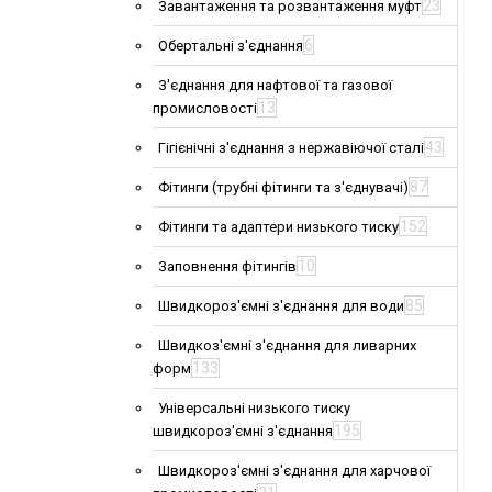
23
Завантаження та розвантаження муфт
6
Обертальні з'єднання
З'єднання для нафтової та газової
13
промисловості
43
Гігієнічні з'єднання з нержавіючої сталі
87
Фітинги (трубні фітинги та з'єднувачі)
152
Фітинги та адаптери низького тиску
10
Заповнення фітингів
85
Швидкороз'ємні з'єднання для води
Швидкоз'ємні з'єднання для ливарних
133
форм
Універсальні низького тиску
195
швидкороз'ємні з'єднання
Швидкороз'ємні з'єднання для харчової