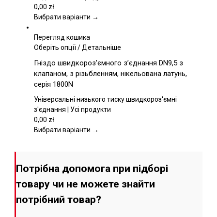
можна
0,00
zł
вибрати
Вибрати варіанти →
на
сторінці
Перегляд кошика
товару
Цей
Оберіть опції
/
Детальніше
товар
Гніздо швидкороз’ємного з’єднання DN9,5 з
має
клапаном, з різьбленням, нікельована латунь,
кілька
серія 1800N
варіантів.
Параметри
Універсальні низького тиску швидкороз'ємні
можна
з'єднання | Усі продукти
вибрати
0,00
zł
на
Вибрати варіанти →
сторінці
товару
Потрібна допомога при підборі
товару чи не можете знайти
потрібний товар?