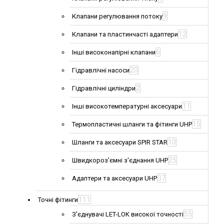
9
Клапани регулювання потоку
12
Клапани та пластинчасті адаптери
6
Інші високонапірні клапани
20
Гідравлічні насоси
2
Гідравлічні циліндри
11
Інші високотемпературні аксесуари
15
Термопластичні шланги та фітинги UHP
10
Шланги та аксесуари SPIR STAR
25
Швидкороз'ємні з'єднання UHP
37
Адаптери та аксесуари UHP
111
Точні фітинги
55
З'єднувачі LET-LOK високої точності