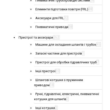
26
Пневматичні трубопровідні системи
88
Елементи підготовки повітря (FRL)
22
Аксесуари для FRL
38
Пневматичні приводи
262
Пристрої та аксесуари
45
Машини для складання шлангів і трубок
1
Запасні частини для пристроїв
7
Пристрої для обробки гідравлічних труб
10
Інші пристрої
Шлангові котушки з пружинним
18
приводом
Ручні, гідравлічні, електричні, пневматичні
2
котушки для шлангів
2
Інші котушки