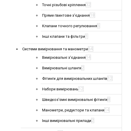
32
Точні різьбові кріплення
18
Пряме гвинтове з'єднання
5
Клапани точного регулювання
1
Інші клапани та фільтри
64
Системи вимірювання та манометри
14
Вимірювальні з'єднання
2
Вимірювальні шланги
12
Фітинги для вимірювальних шлангів
12
Набори вимірювань
8
Швидкоз'ємні вимірювальні фітинги
14
Манометри, редуктори та клапани
2
Інші вимірювальні прилади