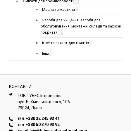
32
Хімікати для промисловості
7
Масла та мастила
Засоби для чищення, засоби для
обслуговування, монтажні склади та захисні
12
покриття
7
Клеї та захист для гвинтів
6
Інші
КОНТАКТИ
ТОВ ТУБЕС Iнтернешнл
вул. Б. Хмельницького, 106
79024, Львiв
тел.:
+380 32 245 93 41
тел.:
+380 50 370 93 92
Email:
lviv@tubes-international.com