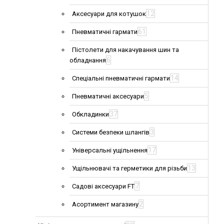
12
Аксесуари для котушок
61
Пневматичні гармати
Пістолети для накачування шин та
6
обладнання
14
Спеціальні пневматичні гармати
5
Пневматичні аксесуари
37
Обкладинки
3
Системи безпеки шлангів
17
Універсальні ущільнення
13
Ущільнювачі та герметики для різьби
7
Садові аксесуари FT
2
Асортимент магазину