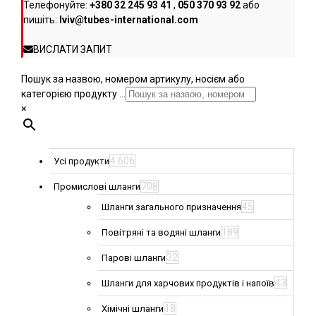
Телефонуйте:
+380 32 245 93 41
,
050 370 93 92
або
пишіть:
lviv@tubes-international.com
ВИСЛАТИ ЗАПИТ
Пошук за назвою, номером артикулу, носієм або
категорією продукту ...
×
4 606
Усі продукти
708
Промислові шланги
45
Шланги загального призначення
189
Повітряні та водяні шланги
32
Парові шланги
43
Шланги для харчових продуктів і напоїв
18
Хімічні шланги