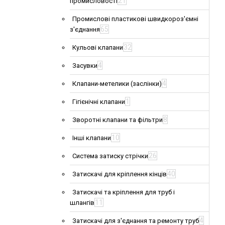
21
промисловості
Промислові пластикові швидкороз'ємні
65
з'єднання
32
Кульові клапани
4
Засувки
4
Клапани-метелики (заслінки)
1
Гігієнічні клапани
8
Зворотні клапани та фільтри
10
Інші клапани
26
Система затиску стрічки
40
Затискачі для кріплення кінців
Затискачі та кріплення для труб і
11
шлангів
4
Затискачі для з'єднання та ремонту труб