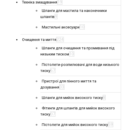
19
Техніка змащування
Шланги для мастила та наконечники
9
шлангів
10
Мастильні аксесуари
224
Очищення та миття
Шланги для очищення та промивання під
10
низьким тиском
Пістолети-розпилювачі для води низького
67
тиску
Пристрої для пінного миття та
33
дозування
8
Шланги для мийок високого тиску
Фітинги для шлангів для мийок високого
37
тиску
59
Пістолети для мийок високого тиску