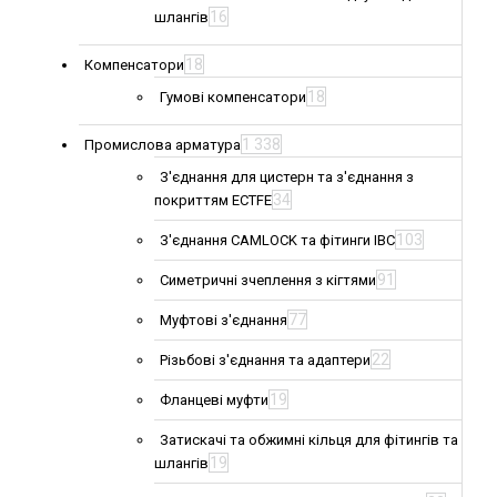
16
шлангів
18
Компенсатори
18
Гумові компенсатори
1 338
Промислова арматура
З'єднання для цистерн та з'єднання з
34
покриттям ECTFE
103
З'єднання CAMLOCK та фітинги IBC
91
Симетричні зчеплення з кігтями
77
Муфтові з'єднання
22
Різьбові з'єднання та адаптери
19
Фланцеві муфти
Затискачі та обжимні кільця для фітингів та
19
шлангів