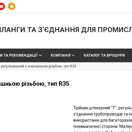
ЛАНГИ ТА З’ЄДНАННЯ ДЛЯ ПРОМИС
И ТА РЕКОМЕНДАЦІЇ
КОМПАНІЯ
КАТАЛОГ ТА БРОШУРИ
, регульований з зовнішньою різьбою, тип R35
нішньою різьбою, тип R35
Трійник штекерний “Т”, регул
з’єднання трубопроводів та і
використанні для багаторазов
пневматичної сторони. Матері