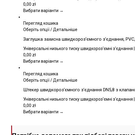
варіантів.
0,00
zł
Параметри
Вибрати варіанти →
можна
вибрати
Перегляд кошика
на
Цей
Оберіть опції
/
Детальніше
сторінці
товар
Заглушка захисна швидкороз’ємного з’єднання, PVC, 
товару
має
кілька
Універсальні низького тиску швидкороз'ємні з'єднання |
варіантів.
0,00
zł
Параметри
Вибрати варіанти →
можна
вибрати
Перегляд кошика
на
Цей
Оберіть опції
/
Детальніше
сторінці
товар
Штекер швидкороз’ємного з’єднання DN5,8 з клапаном
товару
має
кілька
Універсальні низького тиску швидкороз'ємні з'єднання |
варіантів.
0,00
zł
Параметри
Вибрати варіанти →
можна
вибрати
на