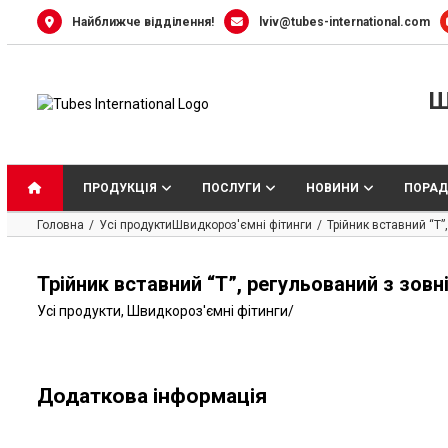
Skip
Найближче відділення!
lviv@tubes-international.com
to
content
Ш
ПРОДУКЦІЯ
ПОСЛУГИ
НОВИНИ
ПОРАД
Головна
Усі продукти
Швидкороз'ємні фітинги
Трійник вставний “Т”
Трійник вставний “Т”, регульований з зов
Усі продукти
,
Швидкороз'ємні фітинги
/
Додаткова інформація