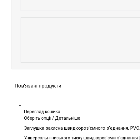
Пов’язані продукти
Перегляд кошика
Цей
Оберіть опції
/
Детальніше
товар
Заглушка захисна швидкороз’ємного з’єднання, PVC, 
має
кілька
Універсальні низького тиску швидкороз'ємні з'єднання |