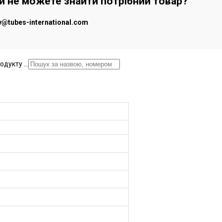
чи не можете знайти потрібний товар?
iv@tubes-international.com
дукту ...