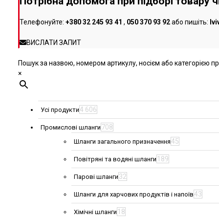
Потрібна допомога при підборі товару 
сторінці
товару
Телефонуйте:
+380 32 245 93 41
,
050 370 93 92
або пишіть:
lv
ВИСЛАТИ ЗАПИТ
Пошук за назвою, номером артикулу, носієм або категорією про
×
4 606
Усі продукти
708
Промислові шланги
45
Шланги загального призначення
189
Повітряні та водяні шланги
32
Парові шланги
43
Шланги для харчових продуктів і напоїв
18
Хімічні шланги