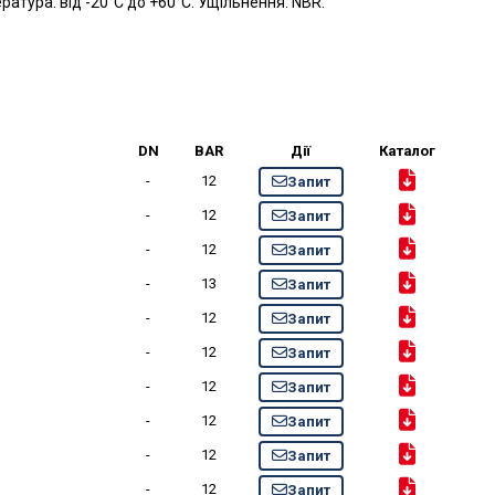
ратура: від -20°C до +60°C. Ущільнення: NBR.
DN
BAR
Дії
Каталог
-
12
Запит
-
12
Запит
-
12
Запит
-
13
Запит
-
12
Запит
-
12
Запит
-
12
Запит
-
12
Запит
-
12
Запит
-
12
Запит