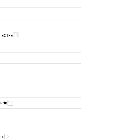
34
м ECTFE
19
нгів
13
сті