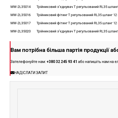
MW-2L35014
Трійниковий з'єднувач T регульований RL35 шланг 
MW-2L35016
Трійниковий фітинг T регульований RL35 шланг 12 
MW-2L35017
Трійниковий фітинг T регульований RL35 шланг 12 
MW-2L35020
Трійниковий з'єднувач T регульований RL35 шланг
Вам потрібна більша партія продукції а
Зателефонуйте нам:
+380 32 245 93 41
або напишіть нам на е
НАДІСЛАТИ ЗАПИТ