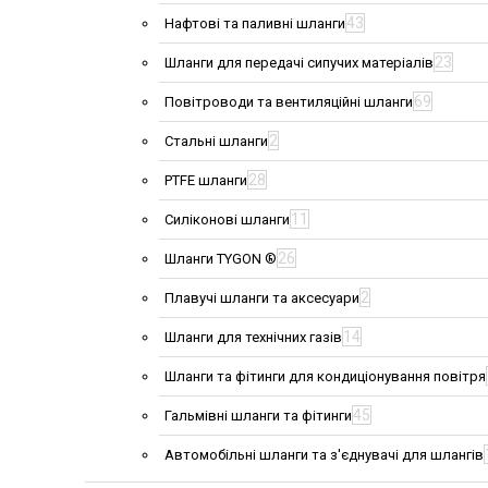
43
Нафтові та паливні шланги
23
Шланги для передачі сипучих матеріалів
69
Повітроводи та вентиляційні шланги
2
Стальні шланги
28
PTFE шланги
11
Силіконові шланги
26
Шланги TYGON ®
2
Плавучі шланги та аксесуари
14
Шланги для технічних газів
Шланги та фітинги для кондиціонування повітря
45
Гальмівні шланги та фітинги
Автомобільні шланги та з'єднувачі для шлангів