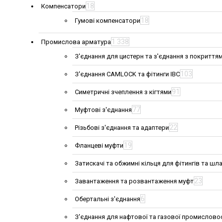
18
Компенсатори
18
Гумові компенсатори
1 338
Промислова арматура
З'єднання для цистерн та з'єднання з покриття
103
З'єднання CAMLOCK та фітинги IBC
91
Симетричні зчеплення з кігтями
77
Муфтові з'єднання
22
Різьбові з'єднання та адаптери
19
Фланцеві муфти
Затискачі та обжимні кільця для фітингів та шла
23
Завантаження та розвантаження муфт
6
Обертальні з'єднання
З'єднання для нафтової та газової промислово