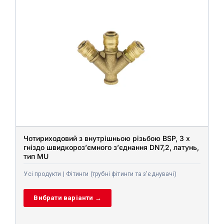
Чотириходовий з внутрішньою різьбою BSP, 3 x
гніздо швидкороз’ємного з’єднання DN7,2, латунь,
тип MU
Усі продукти | Фітинги (трубні фітинги та з'єднувачі)
Вибрати варіанти →