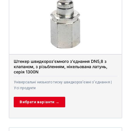
Штекер швидкороз’ємного з’єднання DN5,8 з
клапаном, з різьбленням, нікельована латунь,
серія 1300N
Універсальні низького тиску швидкороз'ємні з'єднання |
Усі продукти
Вибрати варіанти →