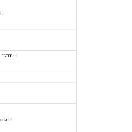
16
34
м ECTFE
19
нгів