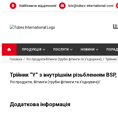
Skip
Найближче відділення!
lviv@tubes-international.com
to
content
Ш
ПРОДУКЦІЯ
ПОСЛУГИ
НОВИНИ
ПОРАД
Головна
Усі продукти
Фітинги (трубні фітинги та з'єднувачі)
Трійник 
Трійник “Y” з внутрішнім різьбленням BSP,
Усі продукти
,
Фітинги (трубні фітинги та з'єднувачі)
/
Додаткова інформація