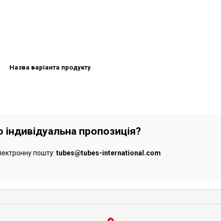
Назва варіанта продукту
бо індивідуальна пропозиція?
лектронну пошту:
tubes@tubes-international.com