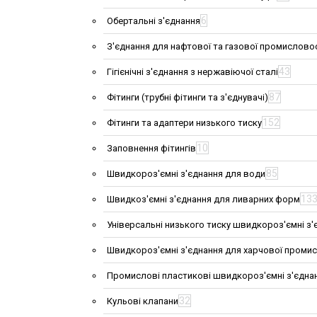
6
Обертальні з'єднання
З'єднання для нафтової та газової промислово
43
Гігієнічні з'єднання з нержавіючої сталі
87
Фітинги (трубні фітинги та з'єднувачі)
152
Фітинги та адаптери низького тиску
10
Заповнення фітингів
85
Швидкороз'ємні з'єднання для води
13
Швидкоз'ємні з'єднання для ливарних форм
Універсальні низького тиску швидкороз'ємні з'
Швидкороз'ємні з'єднання для харчової проми
Промислові пластикові швидкороз'ємні з'єдна
32
Кульові клапани