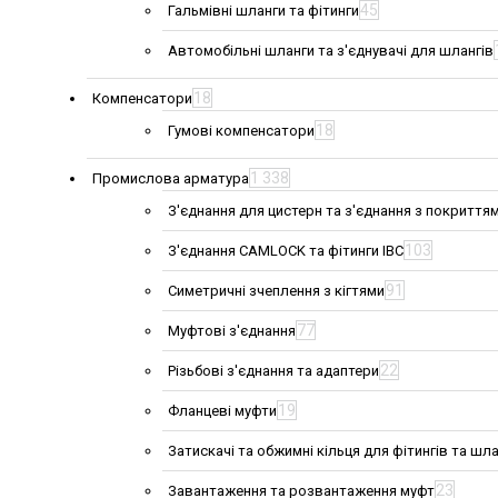
45
Гальмівні шланги та фітинги
Автомобільні шланги та з'єднувачі для шлангів
18
Компенсатори
18
Гумові компенсатори
1 338
Промислова арматура
З'єднання для цистерн та з'єднання з покриття
103
З'єднання CAMLOCK та фітинги IBC
91
Симетричні зчеплення з кігтями
77
Муфтові з'єднання
22
Різьбові з'єднання та адаптери
19
Фланцеві муфти
Затискачі та обжимні кільця для фітингів та шла
23
Завантаження та розвантаження муфт