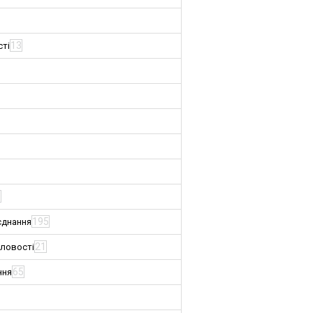
13
сті
3
195
єднання
21
словості
65
ння