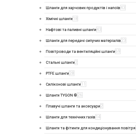
43
Шланги для харчових продуктів і напоїв
18
Хімічні шланги
43
Нафтові та паливні шланги
23
Шланги для передачі сипучих матеріалів
69
Повітроводи та вентиляційні шланги
2
Стальні шланги
28
PTFE шланги
11
Силіконові шланги
26
Шланги TYGON ®
2
Плавучі шланги та аксесуари
14
Шланги для технічних газів
Шланги та фітинги для кондиціонування повітря