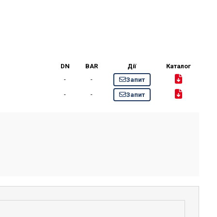
DN
BAR
Дії
Каталог
-
-
Запит
-
-
Запит