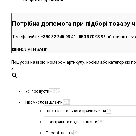
можна
вибрати
на
Потрібна допомога при підборі товару 
сторінці
товару
Телефонуйте:
+380 32 245 93 41
,
050 370 93 92
або пишіть:
lv
ВИСЛАТИ ЗАПИТ
Пошук за назвою, номером артикулу, носієм або категорією про
×
4 606
Усі продукти
708
Промислові шланги
45
Шланги загального призначення
189
Повітряні та водяні шланги
32
Парові шланги