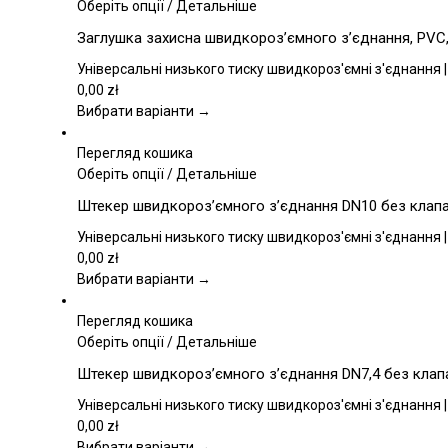
Цей
Оберіть опції
/
Детальніше
товар
Заглушка захисна швидкороз’ємного з’єднання, PVC, 
має
кілька
Універсальні низького тиску швидкороз'ємні з'єднання |
варіантів.
0,00
zł
Параметри
Вибрати варіанти →
можна
вибрати
Перегляд кошика
на
Цей
Оберіть опції
/
Детальніше
сторінці
товар
Штекер швидкороз’ємного з’єднання DN10 без клапан
товару
має
кілька
Універсальні низького тиску швидкороз'ємні з'єднання |
варіантів.
0,00
zł
Параметри
Вибрати варіанти →
можна
вибрати
Перегляд кошика
на
Цей
Оберіть опції
/
Детальніше
сторінці
товар
Штекер швидкороз’ємного з’єднання DN7,4 без клапан
товару
має
кілька
Універсальні низького тиску швидкороз'ємні з'єднання |
варіантів.
0,00
zł
Параметри
Вибрати варіанти →