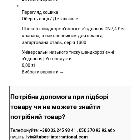
сторінці
товару
Перегляд кошика
Цей
Оберіть опції
/
Детальніше
товар
Штекер швидкороз’ємного з’єднання DN7,4 без
має
клапана, з наконечником для шланга,
кілька
загартована сталь, серія 1300
варіантів.
Параметри
Універсальні низького тиску швидкороз'ємні
можна
з'єднання | Усі продукти
вибрати
0,00
zł
на
Вибрати варіанти →
сторінці
товару
Потрібна допомога при підборі
товару чи не можете знайти
потрібний товар?
Телефонуйте:
+380 32 245 93 41
,
050 370 93 92
або
пишіть:
lviv@tubes-international.com