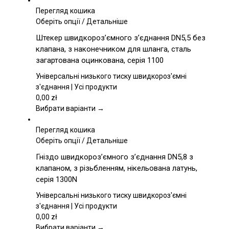
Перегляд кошика
Цей
Оберіть опції
/
Детальніше
товар
Штекер швидкороз’ємного з’єднання DN5,5 без
має
клапана, з наконечником для шланга, сталь
кілька
загартована оцинкована, серія 1100
варіантів.
Параметри
Універсальні низького тиску швидкороз'ємні
можна
з'єднання | Усі продукти
вибрати
0,00
zł
на
Вибрати варіанти →
сторінці
товару
Перегляд кошика
Цей
Оберіть опції
/
Детальніше
товар
Гніздо швидкороз’ємного з’єднання DN5,8 з
має
клапаном, з різьбленням, нікельована латунь,
кілька
серія 1300N
варіантів.
Параметри
Універсальні низького тиску швидкороз'ємні
можна
з'єднання | Усі продукти
вибрати
0,00
zł
на
Вибрати варіанти →