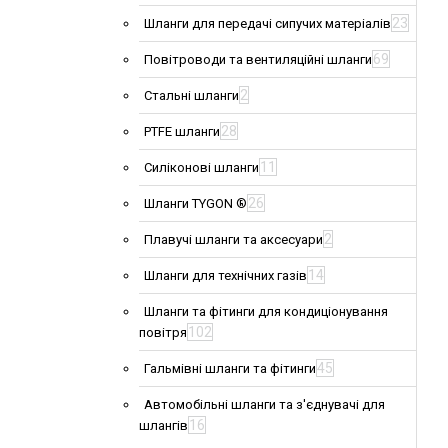
23
Шланги для передачі сипучих матеріалів
69
Повітроводи та вентиляційні шланги
2
Стальні шланги
28
PTFE шланги
11
Силіконові шланги
26
Шланги TYGON ®
2
Плавучі шланги та аксесуари
14
Шланги для технічних газів
Шланги та фітинги для кондиціонування
102
повітря
45
Гальмівні шланги та фітинги
Автомобільні шланги та з'єднувачі для
16
шлангів