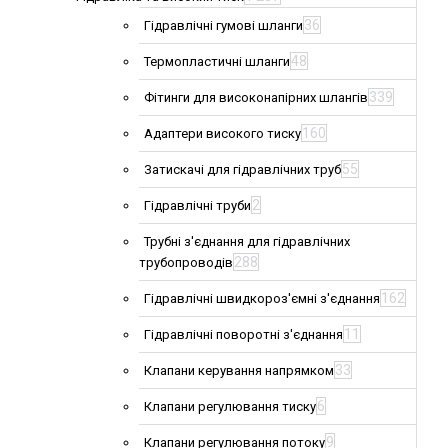
36
Гідравлічні гумові шланги
48
Термопластичні шланги
339
Фітинги для високонапірних шлангів
160
Адаптери високого тиску
55
Затискачі для гідравлічних труб
2
Гідравлічні труби
Трубні з'єднання для гідравлічних
288
трубопроводів
162
Гідравлічні швидкороз'ємні з'єднання
11
Гідравлічні поворотні з'єднання
33
Клапани керування напрямком
6
Клапани регулювання тиску
9
Клапани регулювання потоку