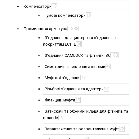
18
Компенсатори
18
Гумові компенсатори
1 338
Промислова арматура
З'єднання для цистерн та з'єднання з
34
покриттям ECTFE
103
З'єднання CAMLOCK та фітинги IBC
91
Симетричні зчеплення з кігтями
77
Муфтові з'єднання
22
Різьбові з'єднання та адаптери
19
Фланцеві муфти
Затискачі та обжимні кільця для фітингів та
19
шлангів
23
Завантаження та розвантаження муфт