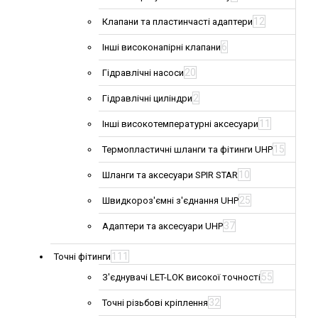
12
Клапани та пластинчасті адаптери
6
Інші високонапірні клапани
20
Гідравлічні насоси
2
Гідравлічні циліндри
11
Інші високотемпературні аксесуари
15
Термопластичні шланги та фітинги UHP
10
Шланги та аксесуари SPIR STAR
25
Швидкороз'ємні з'єднання UHP
37
Адаптери та аксесуари UHP
111
Точні фітинги
55
З'єднувачі LET-LOK високої точності
32
Точні різьбові кріплення