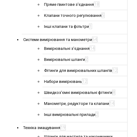
18
Пряме гвинтове з'єднання
5
Клапани точного регулювання
1
Інші клапани та фільтри
64
Системи вимірювання та манометри
14
Вимірювальні з'єднання
2
Вимірювальні шланги
12
Фітинги для вимірювальних шлангів
12
Набори вимірювань
8
Швидкоз'ємні вимірювальні фітинги
14
Манометри, редуктори та клапани
2
Інші вимірювальні прилади
19
Техніка змащування
Шланги для мастила та наконечники