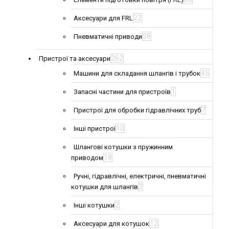
22
Аксесуари для FRL
38
Пневматичні приводи
262
Пристрої та аксесуари
45
Машини для складання шлангів і трубок
1
Запасні частини для пристроїв
7
Пристрої для обробки гідравлічних труб
10
Інші пристрої
Шлангові котушки з пружинним
18
приводом
Ручні, гідравлічні, електричні, пневматичні
2
котушки для шлангів
2
Інші котушки
12
Аксесуари для котушок