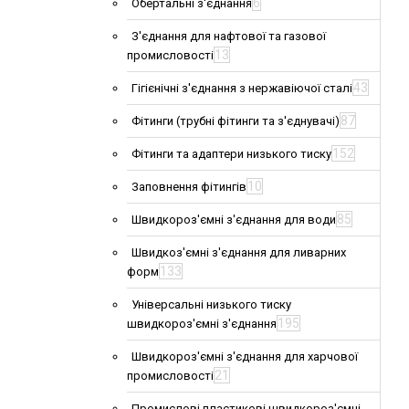
6
Обертальні з'єднання
З'єднання для нафтової та газової
13
промисловості
43
Гігієнічні з'єднання з нержавіючої сталі
87
Фітинги (трубні фітинги та з'єднувачі)
152
Фітинги та адаптери низького тиску
10
Заповнення фітингів
85
Швидкороз'ємні з'єднання для води
Швидкоз'ємні з'єднання для ливарних
133
форм
Універсальні низького тиску
195
швидкороз'ємні з'єднання
Швидкороз'ємні з'єднання для харчової
21
промисловості
Промислові пластикові швидкороз'ємні