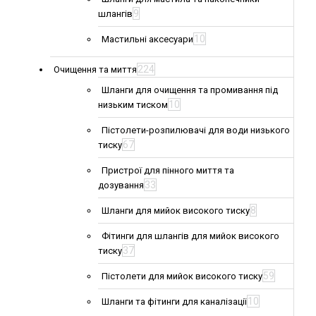
9
шлангів
10
Мастильні аксесуари
224
Очищення та миття
Шланги для очищення та промивання під
10
низьким тиском
Пістолети-розпилювачі для води низького
67
тиску
Пристрої для пінного миття та
33
дозування
8
Шланги для мийок високого тиску
Фітинги для шлангів для мийок високого
37
тиску
59
Пістолети для мийок високого тиску
10
Шланги та фітинги для каналізації