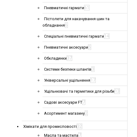
61
Пневматичні гармати
Пістолети для накачування шин та
6
обладнання
14
Спеціальні пневматичні гармати
5
Пневматичні аксесуари
37
Обкладинки
3
Системи безпеки шлангів
17
Універсальні ущільнення
13
Ущільнювачі та герметики для різьби
7
Садові аксесуари FT
2
Асортимент магазину
32
Хімікати для промисловості
7
Масла та мастила