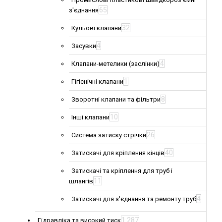
65
з'єднання
32
Кульові клапани
4
Засувки
4
Клапани-метелики (заслінки)
1
Гігієнічні клапани
8
Зворотні клапани та фільтри
10
Інші клапани
26
Система затиску стрічки
40
Затискачі для кріплення кінців
Затискачі та кріплення для труб і
11
шлангів
4
Затискачі для з'єднання та ремонту труб
1 287
Гідравліка та високий тиск