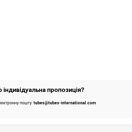
бо індивідуальна пропозиція?
лектронну пошту:
tubes@tubes-international.com