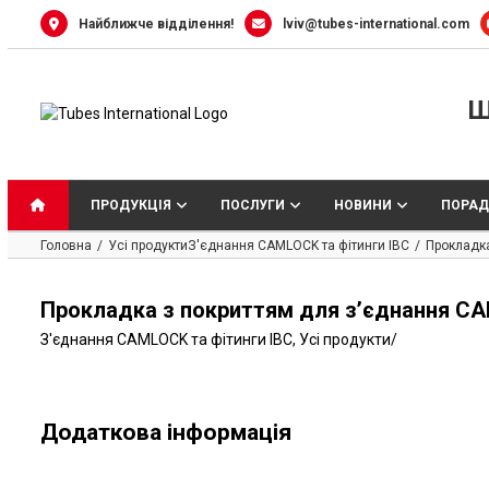
Skip
Найближче відділення!
lviv@tubes-international.com
to
content
Ш
ПРОДУКЦІЯ
ПОСЛУГИ
НОВИНИ
ПОРАД
Головна
Усі продукти
З'єднання CAMLOCK та фітинги IBC
Прокладка
Прокладка з покриттям для з’єднання CA
З'єднання CAMLOCK та фітинги IBC
,
Усі продукти
/
Додаткова інформація