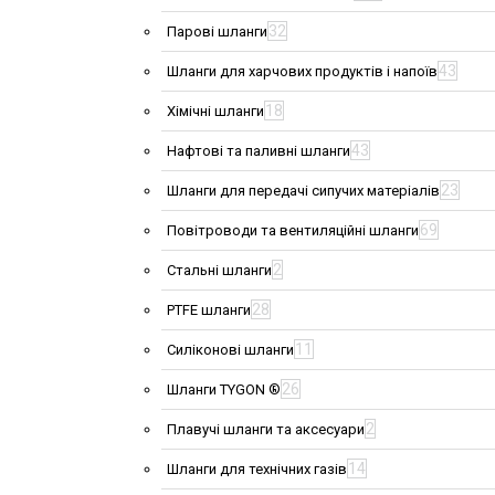
32
Парові шланги
43
Шланги для харчових продуктів і напоїв
18
Хімічні шланги
43
Нафтові та паливні шланги
23
Шланги для передачі сипучих матеріалів
69
Повітроводи та вентиляційні шланги
2
Стальні шланги
28
PTFE шланги
11
Силіконові шланги
26
Шланги TYGON ®
2
Плавучі шланги та аксесуари
14
Шланги для технічних газів