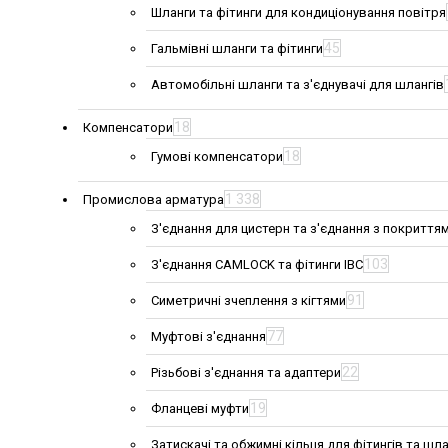
Шланги та фітинги для кондиціонування повітря
45
Гальмівні шланги та фітинги
Автомобільні шланги та з'єднувачі для шлангів
18
Компенсатори
18
Гумові компенсатори
1 338
Промислова арматура
З'єднання для цистерн та з'єднання з покриття
103
З'єднання CAMLOCK та фітинги IBC
91
Симетричні зчеплення з кігтями
77
Муфтові з'єднання
22
Різьбові з'єднання та адаптери
19
Фланцеві муфти
Затискачі та обжимні кільця для фітингів та шла