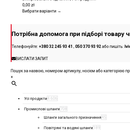
варіантів.
0,00
zł
Параметри
Вибрати варіанти →
можна
вибрати
на
Потрібна допомога при підборі товару 
сторінці
товару
Телефонуйте:
+380 32 245 93 41
,
050 370 93 92
або пишіть:
lv
ВИСЛАТИ ЗАПИТ
Пошук за назвою, номером артикулу, носієм або категорією про
×
4 606
Усі продукти
708
Промислові шланги
45
Шланги загального призначення
189
Повітряні та водяні шланги