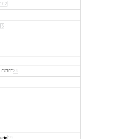
102
16
34
м ECTFE
19
нгів