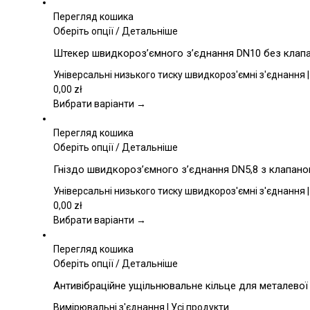
Перегляд кошика
Цей
Оберіть опції
/
Детальніше
товар
Штекер швидкороз’ємного з’єднання DN10 без клапан
має
кілька
Універсальні низького тиску швидкороз'ємні з'єднання |
варіантів.
0,00
zł
Параметри
Вибрати варіанти →
можна
вибрати
Перегляд кошика
на
Цей
Оберіть опції
/
Детальніше
сторінці
товар
Гніздо швидкороз’ємного з’єднання DN5,8 з клапаном
товару
має
кілька
Універсальні низького тиску швидкороз'ємні з'єднання |
варіантів.
0,00
zł
Параметри
Вибрати варіанти →
можна
вибрати
Перегляд кошика
на
Цей
Оберіть опції
/
Детальніше
сторінці
товар
Антивібраційне ущільнювальне кільце для металевої
товару
має
кілька
Вимірювальні з'єднання | Усі продукти