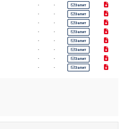
-
-
Запит
-
-
Запит
-
-
Запит
-
-
Запит
-
-
Запит
-
-
Запит
-
-
Запит
-
-
Запит