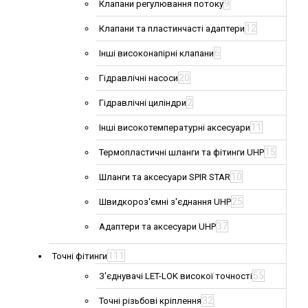
9
Клапани регулювання потоку
12
Клапани та пластинчасті адаптери
6
Інші високонапірні клапани
20
Гідравлічні насоси
2
Гідравлічні циліндри
11
Інші високотемпературні аксесуари
15
Термопластичні шланги та фітинги UHP
10
Шланги та аксесуари SPIR STAR
25
Швидкороз'ємні з'єднання UHP
37
Адаптери та аксесуари UHP
111
Точні фітинги
55
З'єднувачі LET-LOK високої точності
32
Точні різьбові кріплення