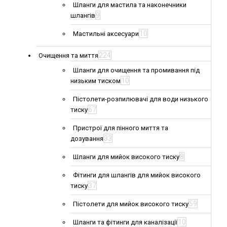
Шланги для мастила та наконечники
9
шлангів
10
Мастильні аксесуари
224
Очищення та миття
Шланги для очищення та промивання під
10
низьким тиском
Пістолети-розпилювачі для води низького
67
тиску
Пристрої для пінного миття та
33
дозування
8
Шланги для мийок високого тиску
Фітинги для шлангів для мийок високого
37
тиску
59
Пістолети для мийок високого тиску
10
Шланги та фітинги для каналізації