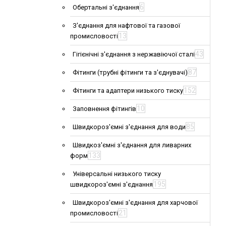
6
Обертальні з'єднання
З'єднання для нафтової та газової
13
промисловості
43
Гігієнічні з'єднання з нержавіючої сталі
87
Фітинги (трубні фітинги та з'єднувачі)
152
Фітинги та адаптери низького тиску
10
Заповнення фітингів
85
Швидкороз'ємні з'єднання для води
Швидкоз'ємні з'єднання для ливарних
133
форм
Універсальні низького тиску
195
швидкороз'ємні з'єднання
Швидкороз'ємні з'єднання для харчової
21
промисловості