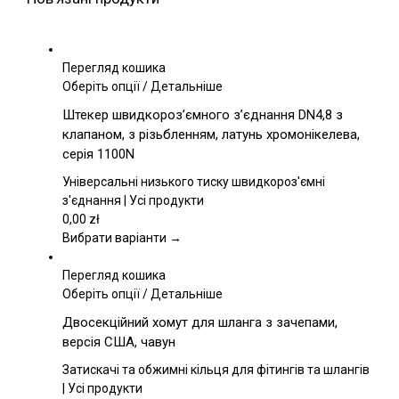
Перегляд кошика
Цей
Оберіть опції
/
Детальніше
товар
Штекер швидкороз’ємного з’єднання DN4,8 з
має
клапаном, з різьбленням, латунь хромонікелева,
кілька
серія 1100N
варіантів.
Параметри
Універсальні низького тиску швидкороз'ємні
можна
з'єднання | Усі продукти
вибрати
0,00
zł
на
Вибрати варіанти →
сторінці
товару
Перегляд кошика
Цей
Оберіть опції
/
Детальніше
товар
Двосекційний хомут для шланга з зачепами,
має
версія США, чавун
кілька
варіантів.
Затискачі та обжимні кільця для фітингів та шлангів
Параметри
| Усі продукти