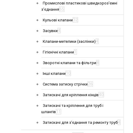
Промислові пластикові швидкороз'ємні
65
з'єднання
32
Кульові клапани
4
Засувки
4
Клапани-метелики (заслінки)
1
Гігієнічні клапани
8
Зворотні клапани та фільтри
10
Інші клапани
26
Система затиску стрічки
40
Затискачі для кріплення кінців
Затискачі та кріплення для труб і
11
шлангів
4
Затискачі для з'єднання та ремонту труб