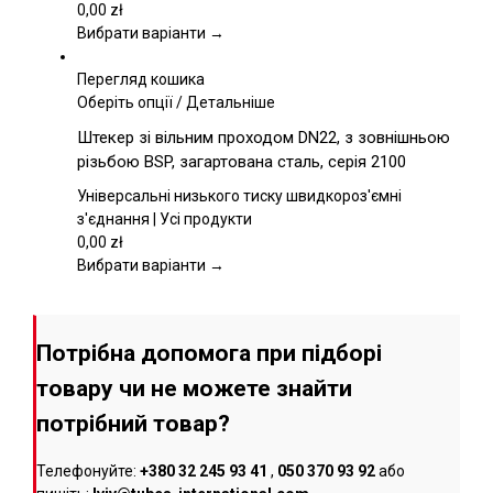
можна
0,00
zł
вибрати
Вибрати варіанти →
на
сторінці
Перегляд кошика
товару
Цей
Оберіть опції
/
Детальніше
товар
Штекер зі вільним проходом DN22, з зовнішньою
має
різьбою BSP, загартована сталь, серія 2100
кілька
варіантів.
Універсальні низького тиску швидкороз'ємні
Параметри
з'єднання | Усі продукти
можна
0,00
zł
вибрати
Вибрати варіанти →
на
сторінці
товару
Потрібна допомога при підборі
товару чи не можете знайти
потрібний товар?
Телефонуйте:
+380 32 245 93 41
,
050 370 93 92
або