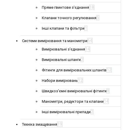
18
Пряме гвинтове з'єднання
5
Клапани точного регулювання
1
Інші клапани та фільтри
64
Системи вимірювання та манометри
14
Вимірювальні з'єднання
2
Вимірювальні шланги
12
Фітинги для вимірювальних шлангів
12
Набори вимірювань
8
Швидкоз'ємні вимірювальні фітинги
14
Манометри, редуктори та клапани
2
Інші вимірювальні прилади
19
Техніка змащування