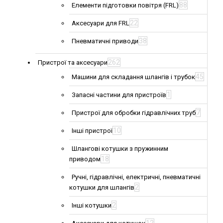
88
Елементи підготовки повітря (FRL)
22
Аксесуари для FRL
38
Пневматичні приводи
262
Пристрої та аксесуари
45
Машини для складання шлангів і трубок
1
Запасні частини для пристроїв
7
Пристрої для обробки гідравлічних труб
10
Інші пристрої
Шлангові котушки з пружинним
18
приводом
Ручні, гідравлічні, електричні, пневматичні
2
котушки для шлангів
2
Інші котушки