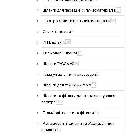
23
Шланги для передачі сипучих матеріалів
69
Повітроводи та вентиляційні шланги
2
Стальні шланги
28
PTFE шланги
11
Силіконові шланги
26
Шланги TYGON ®
2
Плавучі шланги та аксесуари
14
Шланги для технічних газів
Шланги та фітинги для кондиціонування
102
повітря
45
Гальмівні шланги та фітинги
Автомобільні шланги та з'єднувачі для
16
шлангів