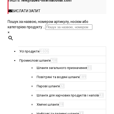
пишіть:
lviv@tubes-international.com
ВИСЛАТИ ЗАПИТ
Пошук за назвою, номером артикулу, носієм або
категорією продукту ...
×
4 606
Усі продукти
708
Промислові шланги
45
Шланги загального призначення
189
Повітряні та водяні шланги
32
Парові шланги
43
Шланги для харчових продуктів і напоїв
18
Хімічні шланги
43
Нафтові та паливні шланги