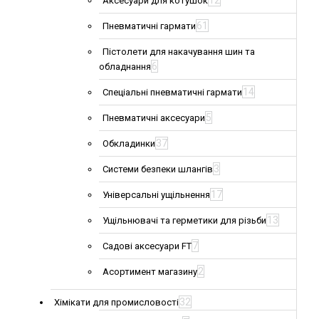
12
Аксесуари для котушок
61
Пневматичні гармати
Пістолети для накачування шин та
6
обладнання
14
Спеціальні пневматичні гармати
5
Пневматичні аксесуари
37
Обкладинки
3
Системи безпеки шлангів
17
Універсальні ущільнення
13
Ущільнювачі та герметики для різьби
7
Садові аксесуари FT
2
Асортимент магазину
32
Хімікати для промисловості