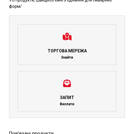
Усі продукти
,
Швидкоз'ємні з'єднання для ливарних
форм
/
ТОРГОВА МЕРЕЖА
Знайти
ЗАПИТ
Вислати
Пов’язані продукти