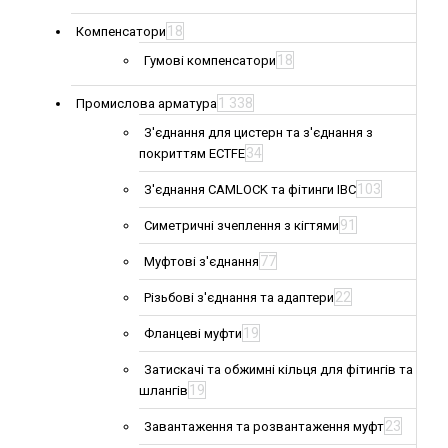
18
Компенсатори
18
Гумові компенсатори
1 338
Промислова арматура
З'єднання для цистерн та з'єднання з
34
покриттям ECTFE
103
З'єднання CAMLOCK та фітинги IBC
91
Симетричні зчеплення з кігтями
77
Муфтові з'єднання
22
Різьбові з'єднання та адаптери
19
Фланцеві муфти
Затискачі та обжимні кільця для фітингів та
19
шлангів
23
Завантаження та розвантаження муфт