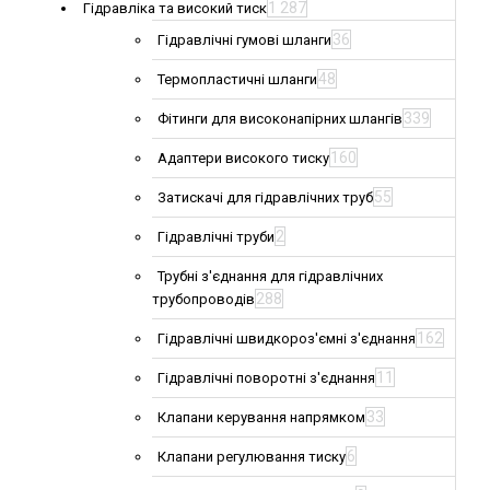
1 287
Гідравліка та високий тиск
36
Гідравлічні гумові шланги
48
Термопластичні шланги
339
Фітинги для високонапірних шлангів
160
Адаптери високого тиску
55
Затискачі для гідравлічних труб
2
Гідравлічні труби
Трубні з'єднання для гідравлічних
288
трубопроводів
162
Гідравлічні швидкороз'ємні з'єднання
11
Гідравлічні поворотні з'єднання
33
Клапани керування напрямком
6
Клапани регулювання тиску