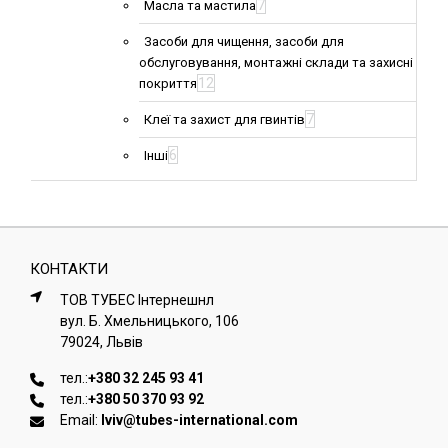
7
Масла та мастила
Засоби для чищення, засоби для
обслуговування, монтажні склади та захисні
12
покриття
7
Клеї та захист для гвинтів
6
Інші
КОНТАКТИ
ТОВ ТУБЕС Iнтернешнл
вул. Б. Хмельницького, 106
79024, Львiв
тел.:
+380 32 245 93 41
тел.:
+380 50 370 93 92
Email:
lviv@tubes-international.com