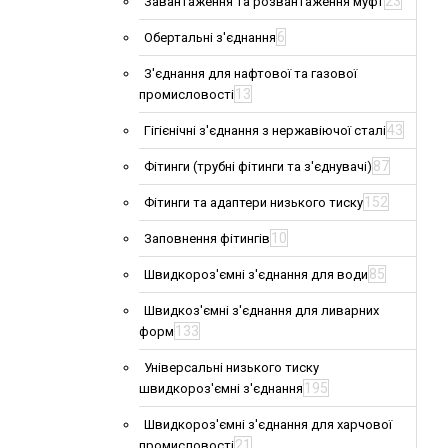
23
Завантаження та розвантаження муфт
6
Обертальні з'єднання
З'єднання для нафтової та газової
13
промисловості
43
Гігієнічні з'єднання з нержавіючої сталі
87
Фітинги (трубні фітинги та з'єднувачі)
152
Фітинги та адаптери низького тиску
10
Заповнення фітингів
85
Швидкороз'ємні з'єднання для води
Швидкоз'ємні з'єднання для ливарних
133
форм
Універсальні низького тиску
195
швидкороз'ємні з'єднання
Швидкороз'ємні з'єднання для харчової
21
промисловості