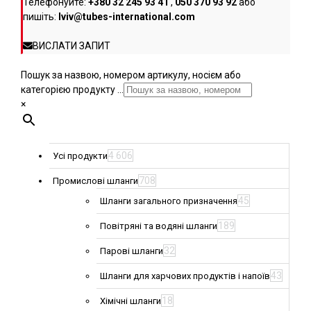
Телефонуйте:
+380 32 245 93 41
,
050 370 93 92
або
пишіть:
lviv@tubes-international.com
ВИСЛАТИ ЗАПИТ
Пошук за назвою, номером артикулу, носієм або
категорією продукту ...
×
4 606
Усі продукти
708
Промислові шланги
45
Шланги загального призначення
189
Повітряні та водяні шланги
32
Парові шланги
43
Шланги для харчових продуктів і напоїв
18
Хімічні шланги