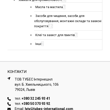
7
Масла та мастила
Засоби для чищення, засоби для
обслуговування, монтажні склади та захисні
12
покриття
7
Клеї та захист для гвинтів
6
Інші
КОНТАКТИ
ТОВ ТУБЕС Iнтернешнл
вул. Б. Хмельницького, 106
79024, Львiв
тел.:
+380 32 245 93 41
тел.:
+380 50 370 93 92
Email:
lviv@tubes-international.com