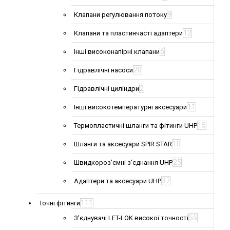
9
Клапани регулювання потоку
12
Клапани та пластинчасті адаптери
6
Інші високонапірні клапани
20
Гідравлічні насоси
2
Гідравлічні циліндри
11
Інші високотемпературні аксесуари
15
Термопластичні шланги та фітинги UHP
10
Шланги та аксесуари SPIR STAR
25
Швидкороз'ємні з'єднання UHP
37
Адаптери та аксесуари UHP
111
Точні фітинги
55
З'єднувачі LET-LOK високої точності