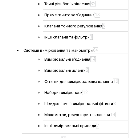
32
Точні різьбові кріплення
18
Пряме гвинтове з'єднання
5
Клапани точного регулювання
1
Інші клапани та фільтри
64
Системи вимірювання та манометри
14
Вимірювальні з'єднання
2
Вимірювальні шланги
12
Фітинги для вимірювальних шлангів
12
Набори вимірювань
8
Швидкоз'ємні вимірювальні фітинги
14
Манометри, редуктори та клапани
2
Інші вимірювальні прилади