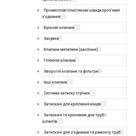
Промислові пластикові швидкороз'ємні
65
з'єднання
32
Кульові клапани
4
Засувки
4
Клапани-метелики (заслінки)
1
Гігієнічні клапани
8
Зворотні клапани та фільтри
10
Інші клапани
26
Система затиску стрічки
40
Затискачі для кріплення кінців
Затискачі та кріплення для труб і
11
шлангів
4
Затискачі для з'єднання та ремонту труб