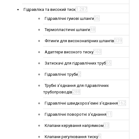
1 287
Гідравліка та високий тиск
36
Гідравлічні гумові шланги
48
Термопластичні шланги
339
Фітинги для високонапірних шлангів
160
Адаптери високого тиску
55
Затискачі для гідравлічних труб
2
Гідравлічні труби
Трубні з'єднання для гідравлічних
288
трубопроводів
162
Гідравлічні швидкороз'ємні з'єднання
11
Гідравлічні поворотні з'єднання
33
Клапани керування напрямком
6
Клапани регулювання тиску