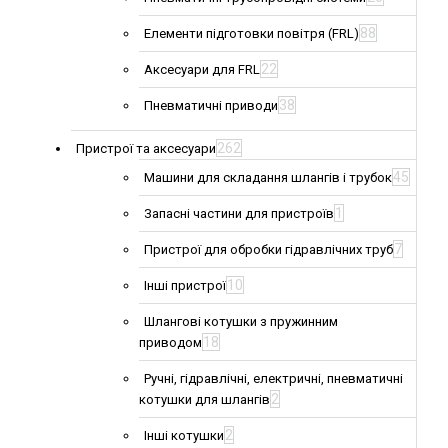
88
Елементи підготовки повітря (FRL)
22
Аксесуари для FRL
38
Пневматичні приводи
262
Пристрої та аксесуари
45
Машини для складання шлангів і трубок
1
Запасні частини для пристроїв
7
Пристрої для обробки гідравлічних труб
10
Інші пристрої
Шлангові котушки з пружинним
18
приводом
Ручні, гідравлічні, електричні, пневматичні
2
котушки для шлангів
2
Інші котушки