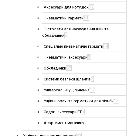
12
Аксесуари для котушок
61
Пневматичні гармати
Пістолети для накачування шин та
6
обладнання
14
Спеціальні пневматичні гармати
5
Пневматичні аксесуари
37
Обкладинки
3
Системи безпеки шлангів
17
Універсальні ущільнення
13
Ущільнювачі та герметики для різьби
7
Садові аксесуари FT
2
Асортимент магазину
32
Хімікати для промисловості