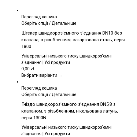
Перегляд кошика
Цей
Оберіть опції
/
Детальніше
товар
Штекер швидкороз’ємного з’єднання DN10 без
має
клапана, з різьбленням, загартована сталь, серія
кілька
1800
варіантів.
Параметри
Універсальні низького тиску швидкороз'ємні
можна
з'єднання | Усі продукти
вибрати
0,00
zł
на
Вибрати варіанти →
сторінці
товару
Перегляд кошика
Цей
Оберіть опції
/
Детальніше
товар
Гніздо швидкороз’ємного з’єднання DN5,8 з
має
клапаном, з різьбленням, нікельована латунь,
кілька
серія 1300N
варіантів.
Параметри
Універсальні низького тиску швидкороз'ємні
можна
з'єднання | Усі продукти