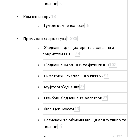
16
шлангів
18
Компенсатори
18
Гумові компенсатори
1 338
Промислова арматура
З'єднання для цистерн та з'єднання з
34
покриттям ECTFE
103
З'єднання CAMLOCK та фітинги IBC
91
Симетричні зчеплення з кігтями
77
Муфтові з'єднання
22
Різьбові з'єднання та адаптери
19
Фланцеві муфти
Затискачі та обжимні кільця для фітингів та
19
шлангів