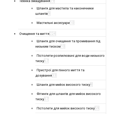
19
Техніка змащування
Шланги для мастила та наконечники
9
шлангів
10
Мастильні аксесуари
224
Очищення та миття
Шланги для очищення та промивання під
10
низьким тиском
Пістолети-розпилювачі для води низького
67
тиску
Пристрої для пінного миття та
33
дозування
8
Шланги для мийок високого тиску
Фітинги для шлангів для мийок високого
37
тиску
59
Пістолети для мийок високого тиску