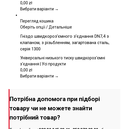
вибрати
0,00
zł
на
Вибрати варіанти →
сторінці
товару
Перегляд кошика
Цей
Оберіть опції
/
Детальніше
товар
Гніздо швидкороз’ємного з’єднання DN7,4 з
має
клапаном, з різьбленням, загартована сталь,
кілька
серія 1300
варіантів.
Параметри
Універсальні низького тиску швидкороз'ємні
можна
з'єднання | Усі продукти
вибрати
0,00
zł
на
Вибрати варіанти →
сторінці
товару
Потрібна допомога при підборі
товару чи не можете знайти
потрібний товар?