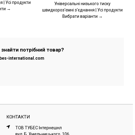
 | Усі продукти
СТОРІНЦІ
Універсальні низького тиску
ТОВАРУ
нти →
швидкороз'ємні з'єднання | Усі продукти
Вибрати варіанти →
 знайти потрібний товар?
bes-international.com
КОНТАКТИ
ТОВ ТУБЕС Iнтернешнл
вул. Б. Хмельницького, 106