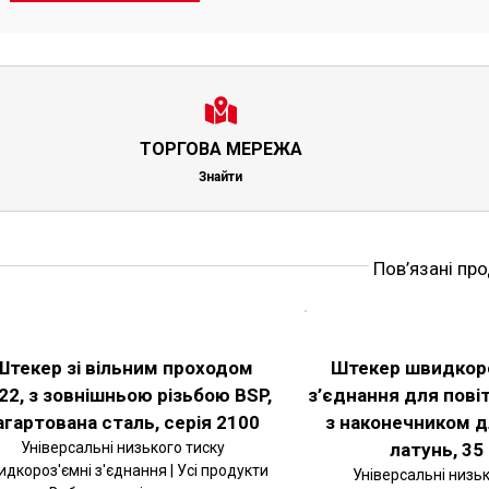
ТОРГОВА МЕРЕЖА
Знайти
Пов’язані пр
РІТЬ
ОБЕРІТЬ
ІЇ
ОПЦІЇ
ЦЕЙ
АЛЬНІШЕ
ДЕТАЛЬНІШЕ
ВАР
ТОВАР
Штекер зі вільним проходом
Штекер швидкор
Є
МАЄ
22, з зовнішньою різьбою BSP,
з’єднання для повіт
ЬКА
КІЛЬКА
ІАНТІВ.
ВАРІАНТІВ.
агартована сталь, серія 2100
з наконечником д
РАМЕТРИ
ПАРАМЕТРИ
ЖНА
МОЖНА
Універсальні низького тиску
латунь, 35
РАТИ
ВИБРАТИ
дкороз'ємні з'єднання | Усі продукти
Універсальні низьк
НА