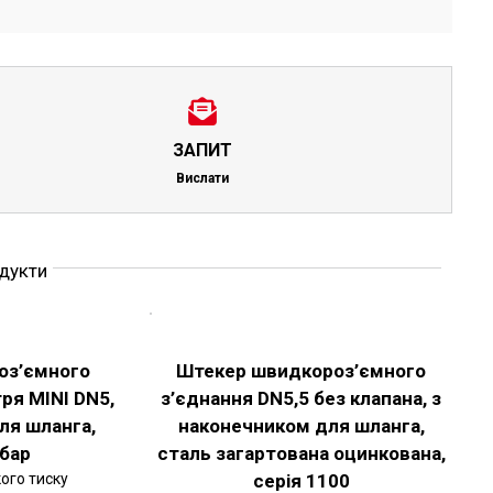
ЗАПИТ
Вислати
одукти
ОБЕРІТЬ
ОПЦІЇ
ЦЕЙ
ДЕТАЛЬНІШЕ
ТОВАР
оз’ємного
Штекер швидкороз’ємного
МАЄ
ря MINI DN5,
з’єднання DN5,5 без клапана, з
КІЛЬКА
ВАРІАНТІВ.
ля шланга,
наконечником для шланга,
ПАРАМЕТРИ
МОЖНА
 бар
сталь загартована оцинкована,
ВИБРАТИ
ого тиску
серія 1100
НА