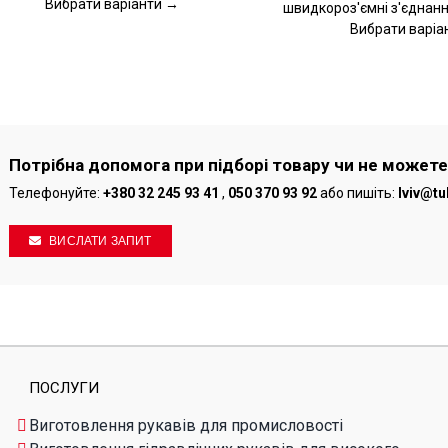
Вибрати варіанти →
швидкороз'ємні з'єднання
РІНЦІ
СТОРІНЦІ
ВАРУ
ТОВАРУ
Вибрати варіа
Потрібна допомога при підборі товару чи не можете
Телефонуйте:
+380 32 245 93 41
,
050 370 93 92
або пишіть:
lviv@tu
ВИСЛАТИ ЗАПИТ
ПОСЛУГИ
Виготовлення рукавів для промисловості