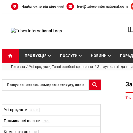
Skip
Найближче відділення!
lviv@tubes-international.com
to
content
Ш
ПРОДУКЦІЯ
ПОСЛУГИ
НОВИНИ
ПОРАД
Головна
Усі продукти
Точні різьбові кріплення
Заглушка гнізда шви
За
Точн
Усі продукти
4 606
Промислові шланги
708
Компенсатори
18