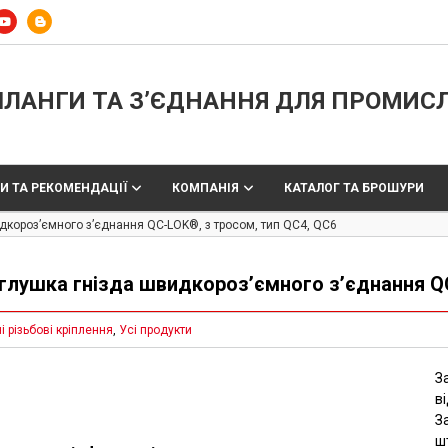
ЛАНГИ ТА З’ЄДНАННЯ ДЛЯ ПРОМИС
И ТА РЕКОМЕНДАЦІЇ
КОМПАНІЯ
КАТАЛОГ ТА БРОШУРИ
дкороз’ємного з’єднання QC-LOK®, з тросом, тип QC4, QC6
глушка гнізда швидкороз’ємного з’єднання QC
і різьбові кріплення
,
Усі продукти
З
в
З
ш