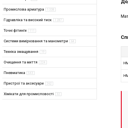
До
Промислова арматура
1 338
Мат
Гідравліка та високий тиск
1 287
Точні фітинги
111
Сп
Системи вимірювання та манометри
64
Техніка змащування
19
Очищення та миття
224
HM
Пневматика
543
HM
Пристрої та аксесуари
262
Хімікати для промисловості
32