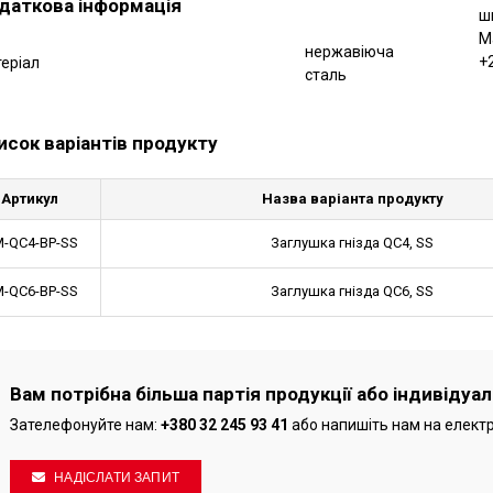
даткова інформація
ш
М
нержавіюча
+
еріал
сталь
исок варіантів продукту
Артикул
Назва варіанта продукту
-QC4-BP-SS
Заглушка гнізда QC4, SS
-QC6-BP-SS
Заглушка гнізда QC6, SS
Вам потрібна більша партія продукції або індивідуа
Зателефонуйте нам:
+380 32 245 93 41
або напишіть нам на елект
НАДІСЛАТИ ЗАПИТ