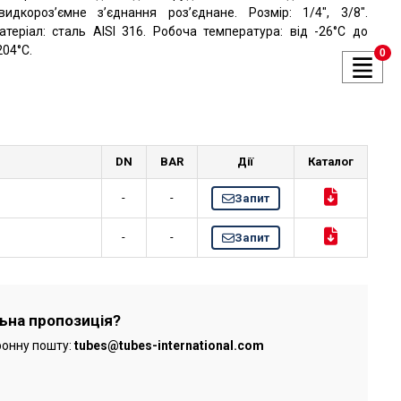
видкороз’ємне з’єднання роз’єднане. Розмір: 1/4″, 3/8″.
атеріал: сталь AISI 316. Робоча температура: від -26°C до
204°C.
0
DN
BAR
Дії
Каталог
-
-
Запит
-
-
Запит
льна пропозиція?
ронну пошту:
tubes@tubes-international.com