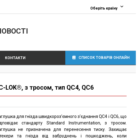
Оберіть країну
ЛОВОСТІ
СПИСОК ТОВАРІВ ОНЛАЙН
КОНТАКТИ
-LOK®, з тросом, тип QC4, QC6
аглушка для гнізда швидкороз’ємного з’єднання QC4 і QC6, що
ідповідає стандарту Standard Instrumentation, з тросом.
аглушка не призначена для перенесення тиску. Захищає
текери та гнізда від забруднень і пошкоджень, коли