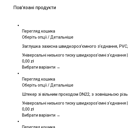
Пов’язані продукти
Перегляд кошика
Цей
Оберіть опції
/
Детальніше
товар
Заглушка захисна швидкороз’ємного з’єднання, PVC, 
має
кілька
Універсальні низького тиску швидкороз'ємні з'єднання |
варіантів.
0,00
zł
Параметри
Вибрати варіанти →
можна
вибрати
Перегляд кошика
на
Цей
Оберіть опції
/
Детальніше
сторінці
товар
Штекер зі вільним проходом DN22, з зовнішньою різь
товару
має
кілька
Універсальні низького тиску швидкороз'ємні з'єднання |
варіантів.
0,00
zł
Параметри
Вибрати варіанти →
можна
вибрати
Перегляд кошика