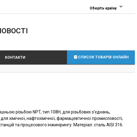
0
Оберіть країну
ЛОВОСТІ
СПИСОК ТОВАРІВ ОНЛАЙН
КОНТАКТИ
шньою різьбою NPT, тип 108H, для різьбових з’єднань,
ля хімічної, нафтохімічної, фармацевтичної промисловості,
анцій та процесового інжинірингу. Матеріал: сталь AISI 316.