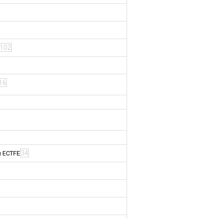
102
16
34
м ECTFE