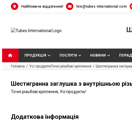
Skip
Найближче відділення!
lviv@tubes-international.com
to
content
Ш
ПРОДУКЦІЯ
ПОСЛУГИ
НОВИНИ
ПОРАД
Головна
Усі продукти
Точні різьбові кріплення
Шестигранна заглушка
Шестигранна заглушка з внутрішньою різь
Точні різьбові кріплення
,
Усі продукти
/
Додаткова інформація