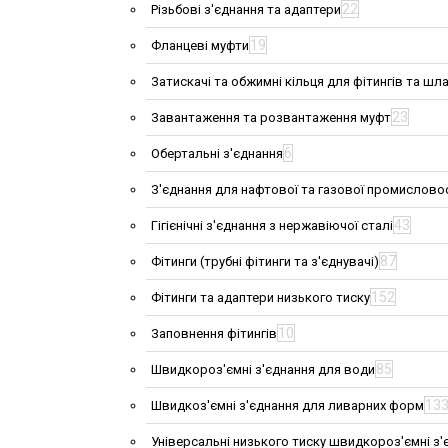
22
Різьбові з'єднання та адаптери
19
Фланцеві муфти
Затискачі та обжимні кільця для фітингів та шла
23
Завантаження та розвантаження муфт
6
Обертальні з'єднання
З'єднання для нафтової та газової промислово
43
Гігієнічні з'єднання з нержавіючої сталі
87
Фітинги (трубні фітинги та з'єднувачі)
152
Фітинги та адаптери низького тиску
10
Заповнення фітингів
85
Швидкороз'ємні з'єднання для води
13
Швидкоз'ємні з'єднання для ливарних форм
Універсальні низького тиску швидкороз'ємні з'