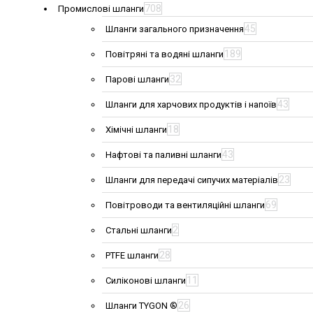
708
Промислові шланги
45
Шланги загального призначення
189
Повітряні та водяні шланги
32
Парові шланги
43
Шланги для харчових продуктів і напоїв
18
Хімічні шланги
43
Нафтові та паливні шланги
23
Шланги для передачі сипучих матеріалів
69
Повітроводи та вентиляційні шланги
2
Стальні шланги
28
PTFE шланги
11
Силіконові шланги
26
Шланги TYGON ®