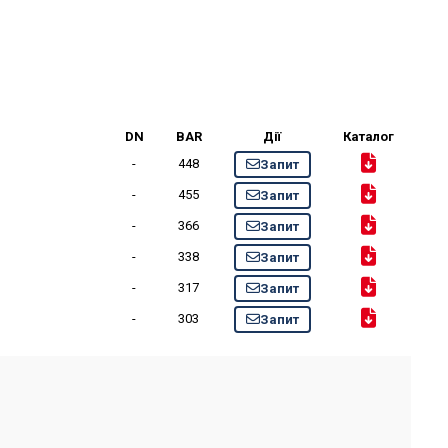
DN
BAR
Дії
Каталог
-
448
Запит
-
455
Запит
-
366
Запит
-
338
Запит
-
317
Запит
-
303
Запит