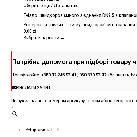
на
Цей
Оберіть опції
/
Детальніше
сторінці
товар
Гніздо швидкороз’ємного з’єднання DN9,5 з клапаном
товару
має
кілька
Універсальні низького тиску швидкороз'ємні з'єднання |
варіантів.
0,00
zł
Параметри
Вибрати варіанти →
можна
вибрати
на
Потрібна допомога при підборі товару 
сторінці
товару
Телефонуйте:
+380 32 245 93 41
,
050 370 93 92
або пишіть:
lv
ВИСЛАТИ ЗАПИТ
Пошук за назвою, номером артикулу, носієм або категорією про
×
4 606
Усі продукти