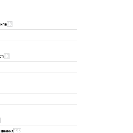
19
нгів
13
сті
3
195
єднання