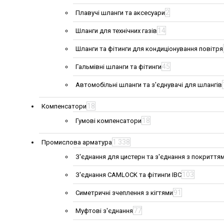
2
Плавучі шланги та аксесуари
14
Шланги для технічних газів
Шланги та фітинги для кондиціонування повітря
45
Гальмівні шланги та фітинги
Автомобільні шланги та з'єднувачі для шлангів
18
Компенсатори
18
Гумові компенсатори
1 338
Промислова арматура
З'єднання для цистерн та з'єднання з покриття
103
З'єднання CAMLOCK та фітинги IBC
91
Симетричні зчеплення з кігтями
77
Муфтові з'єднання