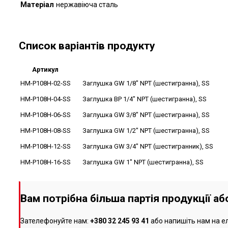
Матеріал
нержавіюча сталь
Список варіантів продукту
Артикул
HM-P108H-02-SS
Заглушка GW 1/8" NPT (шестигранна), SS
HM-P108H-04-SS
Заглушка ВР 1/4" NPT (шестигранна), SS
HM-P108H-06-SS
Заглушка GW 3/8" NPT (шестигранна), SS
HM-P108H-08-SS
Заглушка GW 1/2" NPT (шестигранна), SS
HM-P108H-12-SS
Заглушка GW 3/4" NPT (шестигранник), SS
HM-P108H-16-SS
Заглушка GW 1" NPT (шестигранна), SS
Вам потрібна більша партія продукції а
Зателефонуйте нам:
+380 32 245 93 41
або напишіть нам на е