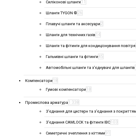
11
Силіконові шланги
26
Шланги TYGON ®
2
Плавучі шланги та аксесуари
14
Шланги для технічних газів
Шланги та фітинги для кондиціонування повітря
45
Гальмівні шланги та фітинги
Автомобільні шланги та з'єднувачі для шлангів
18
Компенсатори
18
Гумові компенсатори
1 338
Промислова арматура
З'єднання для цистерн та з'єднання з покриття
103
З'єднання CAMLOCK та фітинги IBC
91
Симетричні зчеплення з кігтями