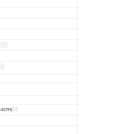
102
16
34
м ECTFE