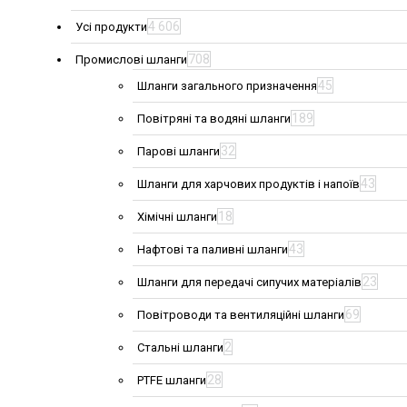
4 606
Усі продукти
708
Промислові шланги
45
Шланги загального призначення
189
Повітряні та водяні шланги
32
Парові шланги
43
Шланги для харчових продуктів і напоїв
18
Хімічні шланги
43
Нафтові та паливні шланги
23
Шланги для передачі сипучих матеріалів
69
Повітроводи та вентиляційні шланги
2
Стальні шланги
28
PTFE шланги