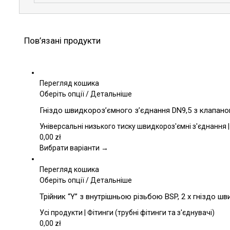
Пов’язані продукти
Перегляд кошика
Цей
Оберіть опції
/
Детальніше
товар
Гніздо швидкороз’ємного з’єднання DN9,5 з клапаном
має
кілька
Універсальні низького тиску швидкороз'ємні з'єднання |
варіантів.
0,00
zł
Параметри
Вибрати варіанти →
можна
вибрати
Перегляд кошика
на
Цей
Оберіть опції
/
Детальніше
сторінці
товар
Трійник “Y” з внутрішньою різьбою BSP, 2 x гніздо ш
товару
має
кілька
Усі продукти | Фітинги (трубні фітинги та з'єднувачі)
варіантів.
0,00
zł