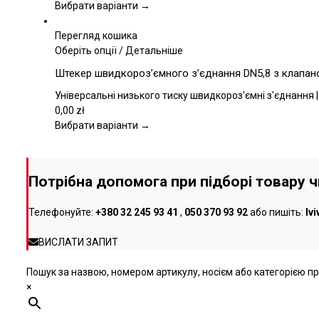
Параметри
Вибрати варіанти →
можна
вибрати
Перегляд кошика
на
Цей
Оберіть опції
/
Детальніше
сторінці
товар
Штекер швидкороз’ємного з’єднання DN5,8 з клапаном
товару
має
кілька
Універсальні низького тиску швидкороз'ємні з'єднання |
варіантів.
0,00
zł
Параметри
Вибрати варіанти →
можна
вибрати
на
Потрібна допомога при підборі товару 
сторінці
товару
Телефонуйте:
+380 32 245 93 41
,
050 370 93 92
або пишіть:
lv
ВИСЛАТИ ЗАПИТ
Пошук за назвою, номером артикулу, носієм або категорією про
×