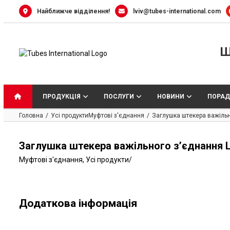
Skip
Найближче відділення!
lviv@tubes-international.com
to
content
Ш
ПРОДУКЦІЯ
ПОСЛУГИ
НОВИНИ
ПОРАД
Головна
Усі продукти
Муфтові з'єднання
Заглушка штекера важільн
Заглушка штекера важільного з’єднання L
Муфтові з'єднання
,
Усі продукти
/
Додаткова інформація