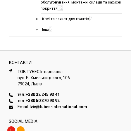
обслуговування, монтажні склади та захисні
12
покриття
7
Клеї та захист для гвинтів
6
Інші
КОНТАКТИ
ТОВ ТУБЕС Iнтернешнл
вул. Б. Хмельницького, 106
79024, Львiв
тел.:
+380 32 245 93 41
тел.:
+380 50 370 93 92
Email:
lviv@tubes-international.com
SOCIAL MEDIA