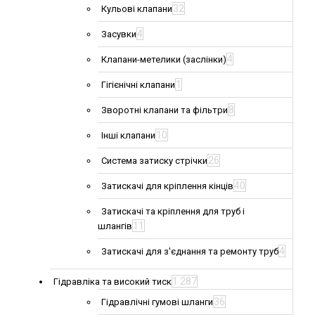
32
Кульові клапани
4
Засувки
4
Клапани-метелики (заслінки)
1
Гігієнічні клапани
8
Зворотні клапани та фільтри
10
Інші клапани
26
Система затиску стрічки
40
Затискачі для кріплення кінців
Затискачі та кріплення для труб і
11
шлангів
4
Затискачі для з'єднання та ремонту труб
1 287
Гідравліка та високий тиск
36
Гідравлічні гумові шланги