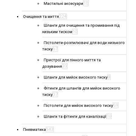
10
Мастильні аксесуари
224
Очищення та миття
Шланги для очищення та промивання під
10
низьким тиском
Пістолети-розпилювачі для води низького
67
тиску
Пристрої для пінного миття та
33
дозування
8
Шланги для мийок високого тиску
Фітинги для шлангів для мийок високого
37
тиску
59
Пістолети для мийок високого тиску
10
Шланги та фітинги для каналізації
543
Пневматика