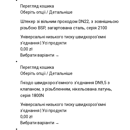
Перегляд кошика
Цей
Оберіть опції
/
Детальніше
товар
Штекер зі вільним проходом DN22, з зовнішньою
має
різьбою BSP, загартована сталь, серія 2100
кілька
варіантів.
Універсальні низького тиску швидкороз'ємні
Параметри
з'єднання | Усі продукти
можна
0,00
zł
вибрати
Вибрати варіанти →
на
сторінці
Перегляд кошика
товару
Цей
Оберіть опції
/
Детальніше
товар
Гніздо швидкороз’ємного з’єднання DN9,5 з
має
клапаном, з різьбленням, нікельована латунь,
кілька
серія 1800N
варіантів.
Параметри
Універсальні низького тиску швидкороз'ємні
можна
з'єднання | Усі продукти
вибрати
0,00
zł
на
Вибрати варіанти →
сторінці