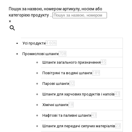
Пошук за назвою, номером артикулу, носієм або
категорією продукту ...
×
4 606
Усі продукти
708
Промислові шланги
45
Шланги загального призначення
189
Повітряні та водяні шланги
32
Парові шланги
43
Шланги для харчових продуктів і напоїв
18
Хімічні шланги
43
Нафтові та паливні шланги
23
Шланги для передачі сипучих матеріалів