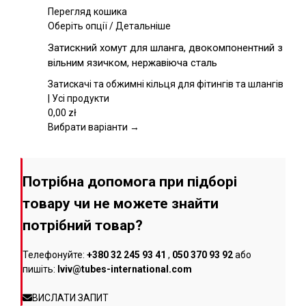
товару
Перегляд кошика
Цей
Оберіть опції
/
Детальніше
товар
Затискний хомут для шланга, двокомпонентний з
має
вільним язичком, нержавіюча сталь
кілька
варіантів.
Затискачі та обжимні кільця для фітингів та шлангів
Параметри
| Усі продукти
можна
0,00
zł
вибрати
Вибрати варіанти →
на
сторінці
товару
Потрібна допомога при підборі
товару чи не можете знайти
потрібний товар?
Телефонуйте:
+380 32 245 93 41
,
050 370 93 92
або
пишіть:
lviv@tubes-international.com
ВИСЛАТИ ЗАПИТ