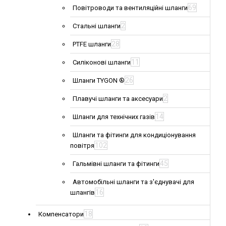
69
Повітроводи та вентиляційні шланги
2
Стальні шланги
28
PTFE шланги
11
Силіконові шланги
26
Шланги TYGON ®
2
Плавучі шланги та аксесуари
14
Шланги для технічних газів
Шланги та фітинги для кондиціонування
102
повітря
45
Гальмівні шланги та фітинги
Автомобільні шланги та з'єднувачі для
16
шлангів
18
Компенсатори