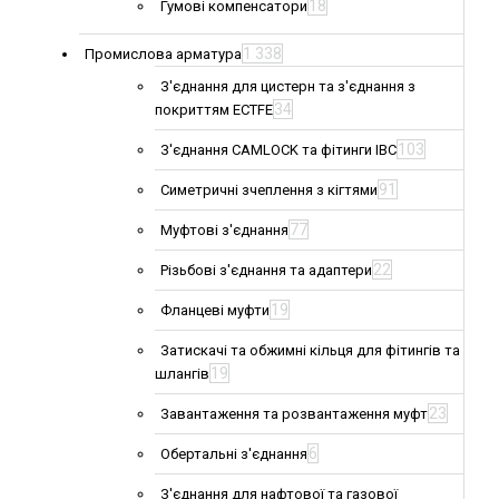
18
Гумові компенсатори
1 338
Промислова арматура
З'єднання для цистерн та з'єднання з
34
покриттям ECTFE
103
З'єднання CAMLOCK та фітинги IBC
91
Симетричні зчеплення з кігтями
77
Муфтові з'єднання
22
Різьбові з'єднання та адаптери
19
Фланцеві муфти
Затискачі та обжимні кільця для фітингів та
19
шлангів
23
Завантаження та розвантаження муфт
6
Обертальні з'єднання
З'єднання для нафтової та газової