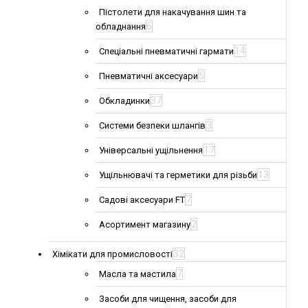
Пістолети для накачування шин та
6
обладнання
14
Спеціальні пневматичні гармати
5
Пневматичні аксесуари
37
Обкладинки
3
Системи безпеки шлангів
17
Універсальні ущільнення
13
Ущільнювачі та герметики для різьби
7
Садові аксесуари FT
2
Асортимент магазину
32
Хімікати для промисловості
7
Масла та мастила
Засоби для чищення, засоби для