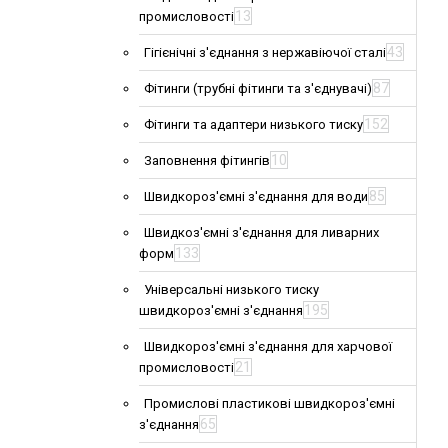
13
промисловості
43
Гігієнічні з'єднання з нержавіючої сталі
87
Фітинги (трубні фітинги та з'єднувачі)
152
Фітинги та адаптери низького тиску
10
Заповнення фітингів
85
Швидкороз'ємні з'єднання для води
Швидкоз'ємні з'єднання для ливарних
133
форм
Універсальні низького тиску
195
швидкороз'ємні з'єднання
Швидкороз'ємні з'єднання для харчової
21
промисловості
Промислові пластикові швидкороз'ємні
65
з'єднання