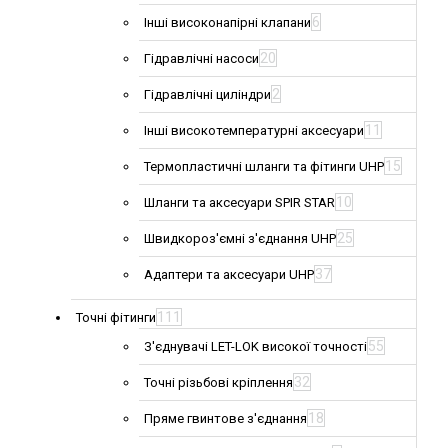
6
Інші високонапірні клапани
20
Гідравлічні насоси
2
Гідравлічні циліндри
11
Інші високотемпературні аксесуари
15
Термопластичні шланги та фітинги UHP
10
Шланги та аксесуари SPIR STAR
25
Швидкороз'ємні з'єднання UHP
37
Адаптери та аксесуари UHP
111
Точні фітинги
55
З'єднувачі LET-LOK високої точності
32
Точні різьбові кріплення
18
Пряме гвинтове з'єднання