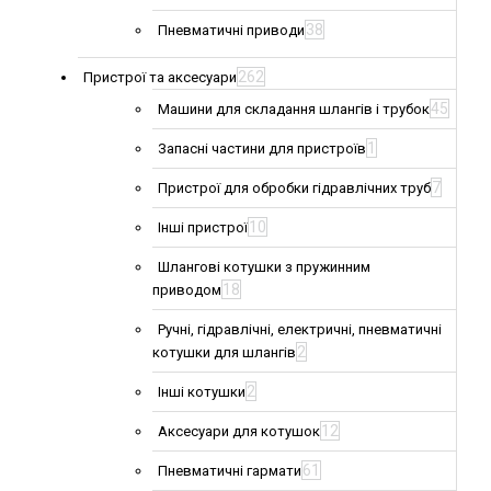
38
Пневматичні приводи
262
Пристрої та аксесуари
45
Машини для складання шлангів і трубок
1
Запасні частини для пристроїв
7
Пристрої для обробки гідравлічних труб
10
Інші пристрої
Шлангові котушки з пружинним
18
приводом
Ручні, гідравлічні, електричні, пневматичні
2
котушки для шлангів
2
Інші котушки
12
Аксесуари для котушок
61
Пневматичні гармати