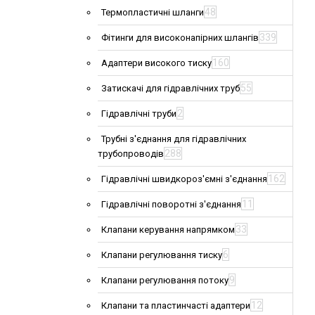
48
Термопластичні шланги
339
Фітинги для високонапірних шлангів
160
Адаптери високого тиску
55
Затискачі для гідравлічних труб
2
Гідравлічні труби
Трубні з'єднання для гідравлічних
288
трубопроводів
162
Гідравлічні швидкороз'ємні з'єднання
11
Гідравлічні поворотні з'єднання
33
Клапани керування напрямком
6
Клапани регулювання тиску
9
Клапани регулювання потоку
12
Клапани та пластинчасті адаптери