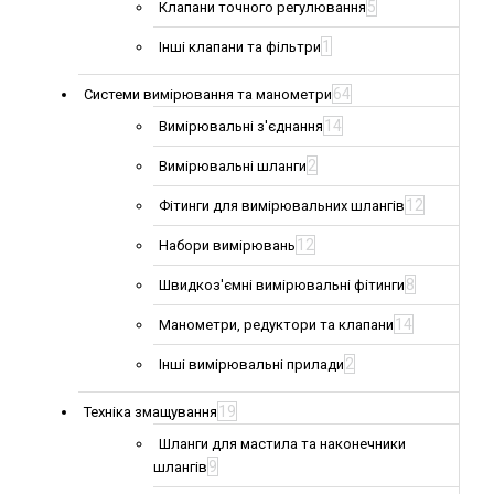
5
Клапани точного регулювання
1
Інші клапани та фільтри
64
Системи вимірювання та манометри
14
Вимірювальні з'єднання
2
Вимірювальні шланги
12
Фітинги для вимірювальних шлангів
12
Набори вимірювань
8
Швидкоз'ємні вимірювальні фітинги
14
Манометри, редуктори та клапани
2
Інші вимірювальні прилади
19
Техніка змащування
Шланги для мастила та наконечники
9
шлангів