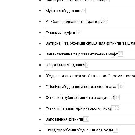
77
Муфтові з'єднання
22
Різьбові з'єднання та адаптери
19
Фланцеві муфти
Затискачі та обжимні кільця для фітингів та шла
23
Завантаження та розвантаження муфт
6
Обертальні з'єднання
З'єднання для нафтової та газової промислово
43
Гігієнічні з'єднання з нержавіючої сталі
87
Фітинги (трубні фітинги та з'єднувачі)
152
Фітинги та адаптери низького тиску
10
Заповнення фітингів
85
Швидкороз'ємні з'єднання для води