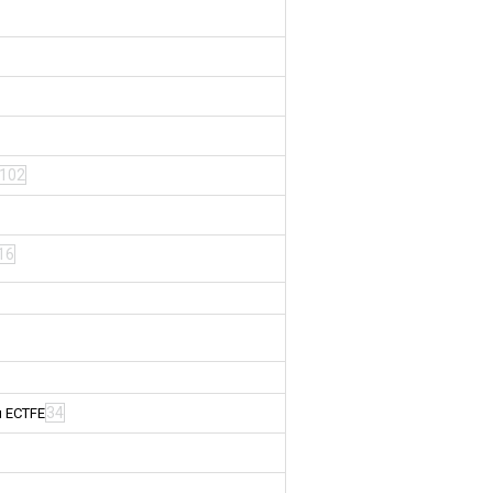
102
16
34
м ECTFE