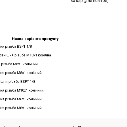
30 бар (для повітря).
Назва варіанта продукту
ня різьба BSPT 1/8
овнішня різьба M10x1 конічна
 різьба M6x1 конічний
ня різьба M8x1 конічний
ішня різьба BSPT 1/8
ня різьба M10x1 конічний
ня різьба M6x1 конічний
ня різьба M8x1 конічний