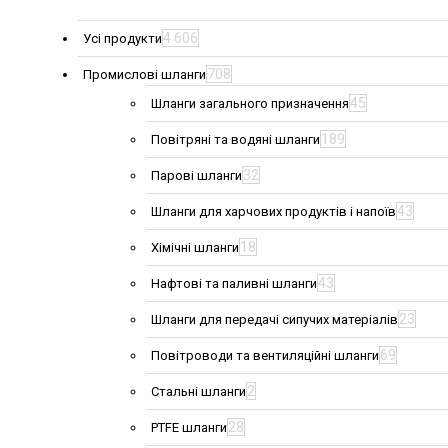
4 606
Усі продукти
708
Промислові шланги
45
Шланги загального призначення
189
Повітряні та водяні шланги
32
Парові шланги
43
Шланги для харчових продуктів і напоїв
18
Хімічні шланги
43
Нафтові та паливні шланги
23
Шланги для передачі сипучих матеріалів
69
Повітроводи та вентиляційні шланги
2
Стальні шланги
28
PTFE шланги