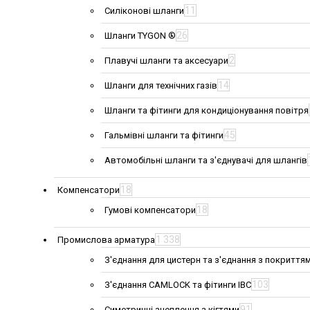
11
Силіконові шланги
26
Шланги TYGON ®
2
Плавучі шланги та аксесуари
14
Шланги для технічних газів
Шланги та фітинги для кондиціонування повітря
45
Гальмівні шланги та фітинги
Автомобільні шланги та з'єднувачі для шлангів
18
Компенсатори
18
Гумові компенсатори
1 338
Промислова арматура
З'єднання для цистерн та з'єднання з покриття
103
З'єднання CAMLOCK та фітинги IBC
91
Симетричні зчеплення з кігтями