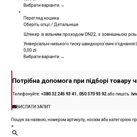
Параметри
Вибрати варіанти →
можна
вибрати
Перегляд кошика
на
Цей
Оберіть опції
/
Детальніше
сторінці
товар
Штекер зі вільним проходом DN22, з зовнішньою різь
товару
має
кілька
Універсальні низького тиску швидкороз'ємні з'єднання |
варіантів.
0,00
zł
Параметри
Вибрати варіанти →
можна
вибрати
на
Потрібна допомога при підборі товару 
сторінці
товару
Телефонуйте:
+380 32 245 93 41
,
050 370 93 92
або пишіть:
lv
ВИСЛАТИ ЗАПИТ
Пошук за назвою, номером артикулу, носієм або категорією про
×