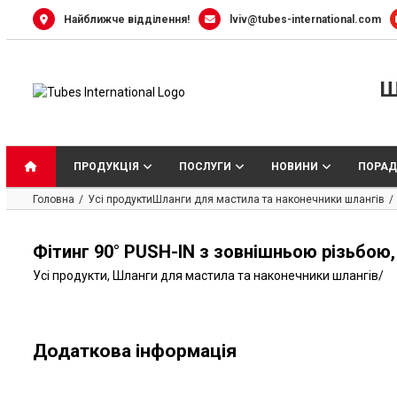
Skip
Найближче відділення!
lviv@tubes-international.com
to
content
Ш
ПРОДУКЦІЯ
ПОСЛУГИ
НОВИНИ
ПОРАД
Головна
Усі продукти
Шланги для мастила та наконечники шлангів
Фітинг 90° PUSH-IN з зовнішньою різьбою, 
Усі продукти
,
Шланги для мастила та наконечники шлангів
/
Додаткова інформація