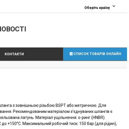
0
Оберіть країну
ЛОВОСТІ
СПИСОК ТОВАРІВ ОНЛАЙН
КОНТАКТИ
шланга з зовнішньою різьбою BSPT або метричною. Для
ування. Рекомендованим матеріалом з’єднуваних шлангів є
ікельована латунь. Матеріал ущільнення: о-ринг (HNBR).
C до +150°C. Максимальний робочий тиск: 150 бар (для рідин),