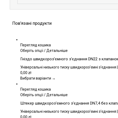
Пов’язані продукти
Перегляд кошика
Цей
Оберіть опції
/
Детальніше
товар
Гніздо швидкороз’ємного з’єднання DN22 з клапаном,
має
кілька
Універсальні низького тиску швидкороз'ємні з'єднання |
варіантів.
0,00
zł
Параметри
Вибрати варіанти →
можна
вибрати
Перегляд кошика
на
Цей
Оберіть опції
/
Детальніше
сторінці
товар
Штекер швидкороз’ємного з’єднання DN7,4 без клапан
товару
має
кілька
Універсальні низького тиску швидкороз'ємні з'єднання |
варіантів.
0,00
zł