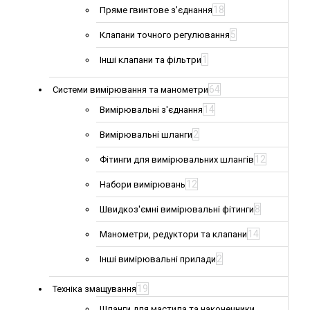
18
Пряме гвинтове з'єднання
5
Клапани точного регулювання
1
Інші клапани та фільтри
64
Системи вимірювання та манометри
14
Вимірювальні з'єднання
2
Вимірювальні шланги
12
Фітинги для вимірювальних шлангів
12
Набори вимірювань
8
Швидкоз'ємні вимірювальні фітинги
14
Манометри, редуктори та клапани
2
Інші вимірювальні прилади
19
Техніка змащування
Шланги для мастила та наконечники