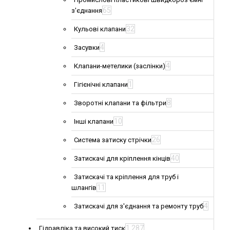
65
з'єднання
32
Кульові клапани
4
Засувки
4
Клапани-метелики (заслінки)
1
Гігієнічні клапани
8
Зворотні клапани та фільтри
10
Інші клапани
26
Система затиску стрічки
40
Затискачі для кріплення кінців
Затискачі та кріплення для труб і
11
шлангів
4
Затискачі для з'єднання та ремонту труб
1 287
Гідравліка та високий тиск