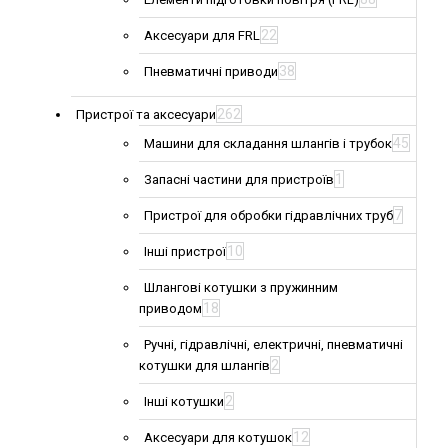
22
Аксесуари для FRL
38
Пневматичні приводи
262
Пристрої та аксесуари
45
Машини для складання шлангів і трубок
1
Запасні частини для пристроїв
7
Пристрої для обробки гідравлічних труб
10
Інші пристрої
Шлангові котушки з пружинним
18
приводом
Ручні, гідравлічні, електричні, пневматичні
2
котушки для шлангів
2
Інші котушки
12
Аксесуари для котушок