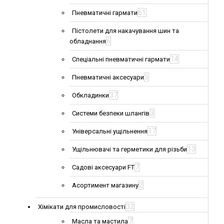
61
Пневматичні гармати
Пістолети для накачування шин та
6
обладнання
14
Спеціальні пневматичні гармати
5
Пневматичні аксесуари
37
Обкладинки
3
Системи безпеки шлангів
17
Універсальні ущільнення
13
Ущільнювачі та герметики для різьби
7
Садові аксесуари FT
2
Асортимент магазину
32
Хімікати для промисловості
7
Масла та мастила