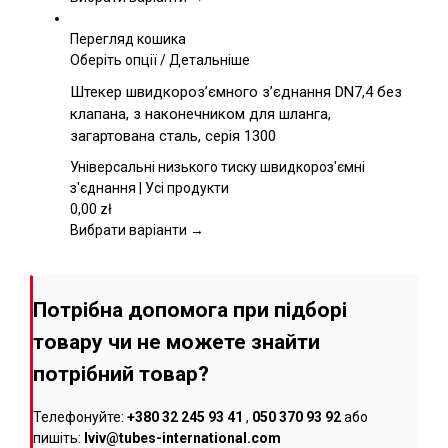
сторінці
товару
Перегляд кошика
Цей
Оберіть опції
/
Детальніше
товар
Штекер швидкороз’ємного з’єднання DN7,4 без
має
клапана, з наконечником для шланга,
кілька
загартована сталь, серія 1300
варіантів.
Параметри
Універсальні низького тиску швидкороз'ємні
можна
з'єднання | Усі продукти
вибрати
0,00
zł
на
Вибрати варіанти →
сторінці
товару
Потрібна допомога при підборі
товару чи не можете знайти
потрібний товар?
Телефонуйте:
+380 32 245 93 41
,
050 370 93 92
або
пишіть:
lviv@tubes-international.com