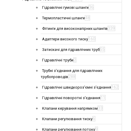
36
Гідравлічні гумові шланги
48
Термопластичні шланги
339
Фітинги для високонапірних шлангів
160
Адаптери високого тиску
55
Затискачі для гідравлічних труб
2
Гідравлічні труби
Трубні з'єднання для гідравлічних
288
трубопроводів
162
Гідравлічні швидкороз'ємні з'єднання
11
Гідравлічні поворотні з'єднання
33
Клапани керування напрямком
6
Клапани регулювання тиску
9
Клапани регулювання потоку