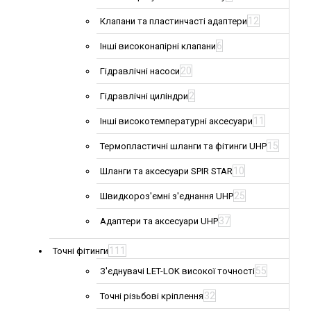
12
Клапани та пластинчасті адаптери
6
Інші високонапірні клапани
20
Гідравлічні насоси
2
Гідравлічні циліндри
11
Інші високотемпературні аксесуари
15
Термопластичні шланги та фітинги UHP
10
Шланги та аксесуари SPIR STAR
25
Швидкороз'ємні з'єднання UHP
37
Адаптери та аксесуари UHP
111
Точні фітинги
55
З'єднувачі LET-LOK високої точності
32
Точні різьбові кріплення