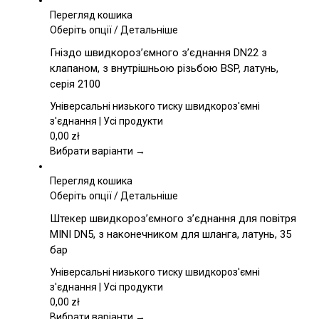
Перегляд кошика
Цей
Оберіть опції
/
Детальніше
товар
Гніздо швидкороз’ємного з’єднання DN22 з
має
клапаном, з внутрішньою різьбою BSP, латунь,
кілька
серія 2100
варіантів.
Параметри
Універсальні низького тиску швидкороз'ємні
можна
з'єднання | Усі продукти
вибрати
0,00
zł
на
Вибрати варіанти →
сторінці
товару
Перегляд кошика
Цей
Оберіть опції
/
Детальніше
товар
Штекер швидкороз’ємного з’єднання для повітря
має
MINI DN5, з наконечником для шланга, латунь, 35
кілька
бар
варіантів.
Параметри
Універсальні низького тиску швидкороз'ємні
можна
з'єднання | Усі продукти
вибрати
0,00
zł
на
Вибрати варіанти →