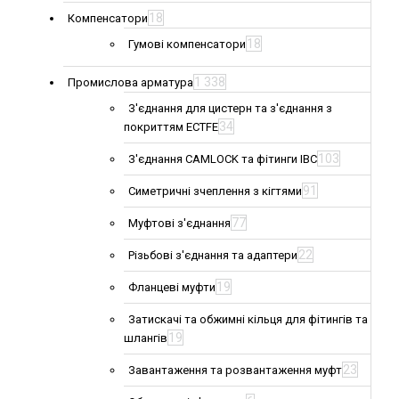
18
Компенсатори
18
Гумові компенсатори
1 338
Промислова арматура
З'єднання для цистерн та з'єднання з
34
покриттям ECTFE
103
З'єднання CAMLOCK та фітинги IBC
91
Симетричні зчеплення з кігтями
77
Муфтові з'єднання
22
Різьбові з'єднання та адаптери
19
Фланцеві муфти
Затискачі та обжимні кільця для фітингів та
19
шлангів
23
Завантаження та розвантаження муфт