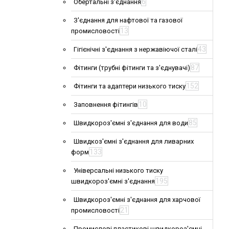
6
Обертальні з'єднання
З'єднання для нафтової та газової
13
промисловості
43
Гігієнічні з'єднання з нержавіючої сталі
87
Фітинги (трубні фітинги та з'єднувачі)
152
Фітинги та адаптери низького тиску
10
Заповнення фітингів
85
Швидкороз'ємні з'єднання для води
Швидкоз'ємні з'єднання для ливарних
133
форм
Універсальні низького тиску
195
швидкороз'ємні з'єднання
Швидкороз'ємні з'єднання для харчової
21
промисловості
Промислові пластикові швидкороз'ємні