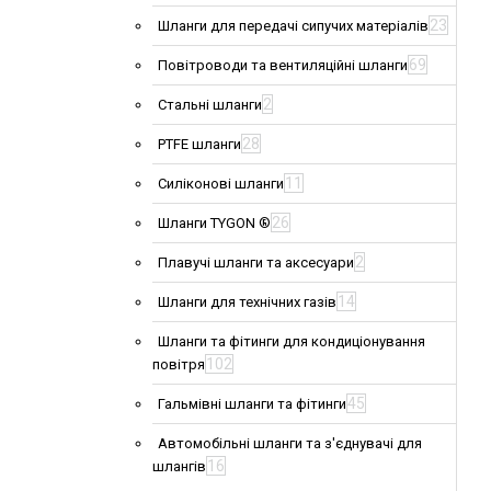
23
Шланги для передачі сипучих матеріалів
69
Повітроводи та вентиляційні шланги
2
Стальні шланги
28
PTFE шланги
11
Силіконові шланги
26
Шланги TYGON ®
2
Плавучі шланги та аксесуари
14
Шланги для технічних газів
Шланги та фітинги для кондиціонування
102
повітря
45
Гальмівні шланги та фітинги
Автомобільні шланги та з'єднувачі для
16
шлангів