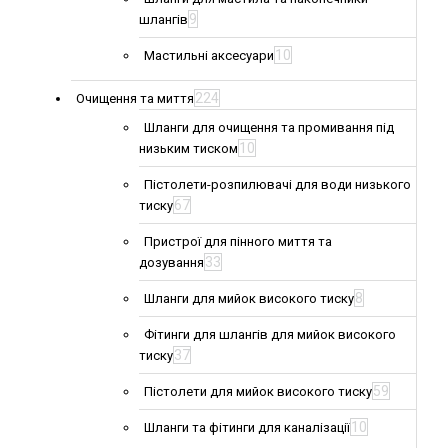
9
шлангів
10
Мастильні аксесуари
224
Очищення та миття
Шланги для очищення та промивання під
10
низьким тиском
Пістолети-розпилювачі для води низького
67
тиску
Пристрої для пінного миття та
33
дозування
8
Шланги для мийок високого тиску
Фітинги для шлангів для мийок високого
37
тиску
59
Пістолети для мийок високого тиску
10
Шланги та фітинги для каналізації