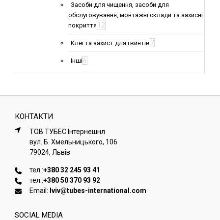
Засоби для чищення, засоби для
обслуговування, монтажні склади та захисні
12
покриття
7
Клеї та захист для гвинтів
6
Інші
КОНТАКТИ
ТОВ ТУБЕС Iнтернешнл
вул. Б. Хмельницького, 106
79024, Львiв
тел.:
+380 32 245 93 41
тел.:
+380 50 370 93 92
Email:
lviv@tubes-international.com
SOCIAL MEDIA