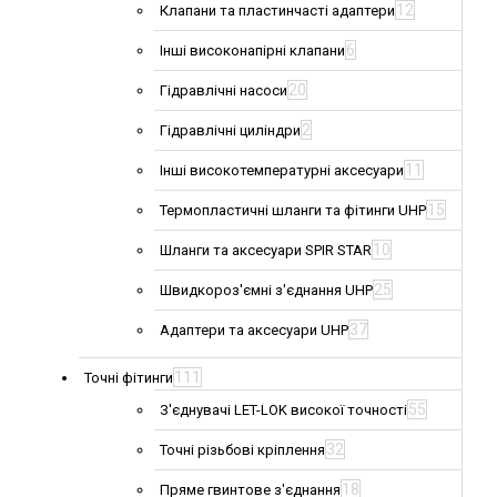
12
Клапани та пластинчасті адаптери
6
Інші високонапірні клапани
20
Гідравлічні насоси
2
Гідравлічні циліндри
11
Інші високотемпературні аксесуари
15
Термопластичні шланги та фітинги UHP
10
Шланги та аксесуари SPIR STAR
25
Швидкороз'ємні з'єднання UHP
37
Адаптери та аксесуари UHP
111
Точні фітинги
55
З'єднувачі LET-LOK високої точності
32
Точні різьбові кріплення
18
Пряме гвинтове з'єднання