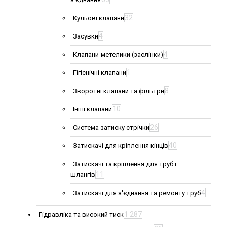
32
Кульові клапани
4
Засувки
4
Клапани-метелики (заслінки)
1
Гігієнічні клапани
8
Зворотні клапани та фільтри
10
Інші клапани
26
Система затиску стрічки
40
Затискачі для кріплення кінців
Затискачі та кріплення для труб і
11
шлангів
4
Затискачі для з'єднання та ремонту труб
1 287
Гідравліка та високий тиск