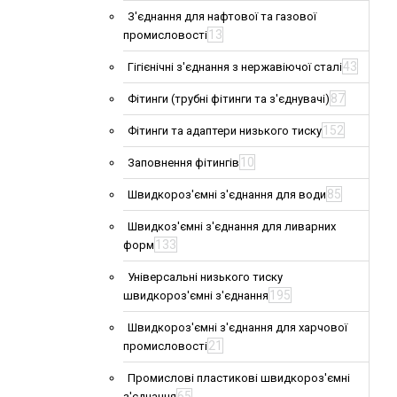
З'єднання для нафтової та газової
13
промисловості
43
Гігієнічні з'єднання з нержавіючої сталі
87
Фітинги (трубні фітинги та з'єднувачі)
152
Фітинги та адаптери низького тиску
10
Заповнення фітингів
85
Швидкороз'ємні з'єднання для води
Швидкоз'ємні з'єднання для ливарних
133
форм
Універсальні низького тиску
195
швидкороз'ємні з'єднання
Швидкороз'ємні з'єднання для харчової
21
промисловості
Промислові пластикові швидкороз'ємні
65
з'єднання