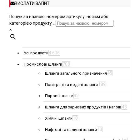
ВИСЛАТИ ЗАПИТ
Пошук за назвою, номером артикулу, носієм або
категорією продукту ...
×
4 606
Усі продукти
708
Промислові шланги
45
Шланги загального призначення
189
Повітряні та водяні шланги
32
Парові шланги
43
Шланги для харчових продуктів і напоїв
18
Хімічні шланги
43
Нафтові та паливні шланги