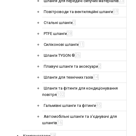
23
Шланги для передачі сипучих матеріалів
69
Повітроводи та вентиляційні шланги
2
Стальні шланги
28
PTFE шланги
11
Силіконові шланги
26
Шланги TYGON ®
2
Плавучі шланги та аксесуари
14
Шланги для технічних газів
Шланги та фітинги для кондиціонування
102
повітря
45
Гальмівні шланги та фітинги
Автомобільні шланги та з'єднувачі для
16
шлангів
18
Компенсатори