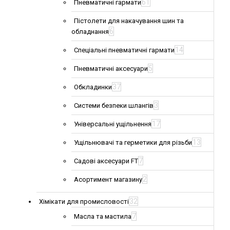
61
Пневматичні гармати
Пістолети для накачування шин та
6
обладнання
14
Спеціальні пневматичні гармати
5
Пневматичні аксесуари
37
Обкладинки
3
Системи безпеки шлангів
17
Універсальні ущільнення
13
Ущільнювачі та герметики для різьби
7
Садові аксесуари FT
2
Асортимент магазину
32
Хімікати для промисловості
7
Масла та мастила