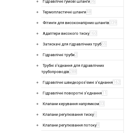
36
Гідравлічні гумові шланги
48
Термопластичні шланги
339
Фітинги для високонапірних шлангів
160
Адаптери високого тиску
55
Затискачі для гідравлічних труб
2
Гідравлічні труби
Трубні з'єднання для гідравлічних
288
трубопроводів
162
Гідравлічні швидкороз'ємні з'єднання
11
Гідравлічні поворотні з'єднання
33
Клапани керування напрямком
6
Клапани регулювання тиску
9
Клапани регулювання потоку