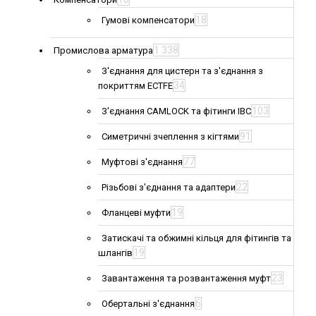
18
Гумові компенсатори
1 338
Промислова арматура
З'єднання для цистерн та з'єднання з
34
покриттям ECTFE
103
З'єднання CAMLOCK та фітинги IBC
91
Симетричні зчеплення з кігтями
77
Муфтові з'єднання
22
Різьбові з'єднання та адаптери
19
Фланцеві муфти
Затискачі та обжимні кільця для фітингів та
19
шлангів
23
Завантаження та розвантаження муфт
6
Обертальні з'єднання