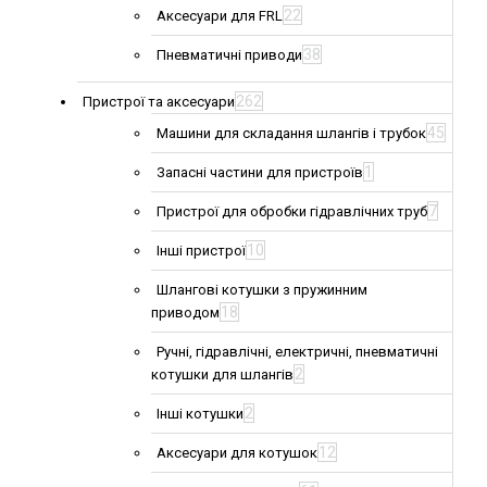
22
Аксесуари для FRL
38
Пневматичні приводи
262
Пристрої та аксесуари
45
Машини для складання шлангів і трубок
1
Запасні частини для пристроїв
7
Пристрої для обробки гідравлічних труб
10
Інші пристрої
Шлангові котушки з пружинним
18
приводом
Ручні, гідравлічні, електричні, пневматичні
2
котушки для шлангів
2
Інші котушки
12
Аксесуари для котушок