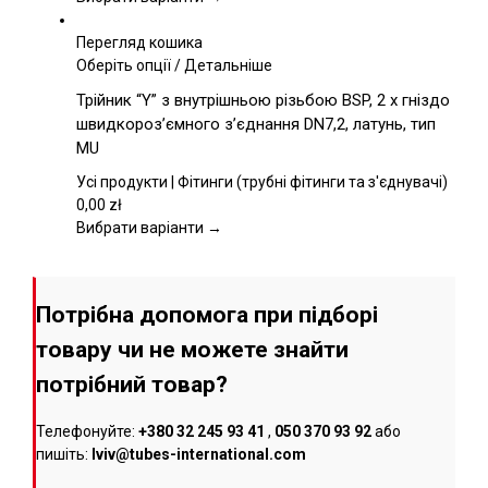
сторінці
товару
Перегляд кошика
Цей
Оберіть опції
/
Детальніше
товар
Трійник “Y” з внутрішньою різьбою BSP, 2 x гніздо
має
швидкороз’ємного з’єднання DN7,2, латунь, тип
кілька
MU
варіантів.
Параметри
Усі продукти | Фітинги (трубні фітинги та з'єднувачі)
можна
0,00
zł
вибрати
Вибрати варіанти →
на
сторінці
товару
Потрібна допомога при підборі
товару чи не можете знайти
потрібний товар?
Телефонуйте:
+380 32 245 93 41
,
050 370 93 92
або
пишіть:
lviv@tubes-international.com