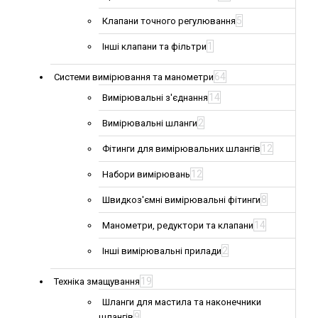
5
Клапани точного регулювання
1
Інші клапани та фільтри
64
Системи вимірювання та манометри
14
Вимірювальні з'єднання
2
Вимірювальні шланги
12
Фітинги для вимірювальних шлангів
12
Набори вимірювань
8
Швидкоз'ємні вимірювальні фітинги
14
Манометри, редуктори та клапани
2
Інші вимірювальні прилади
19
Техніка змащування
Шланги для мастила та наконечники
9
шлангів