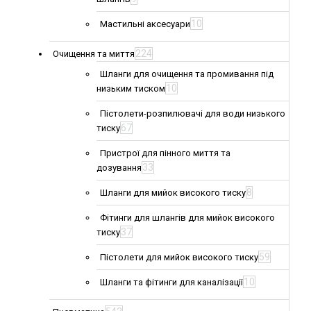
10
Мастильні аксесуари
224
Очищення та миття
Шланги для очищення та промивання під
10
низьким тиском
Пістолети-розпилювачі для води низького
67
тиску
Пристрої для пінного миття та
33
дозування
8
Шланги для мийок високого тиску
Фітинги для шлангів для мийок високого
37
тиску
59
Пістолети для мийок високого тиску
10
Шланги та фітинги для каналізації