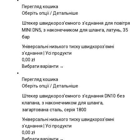
Перегляд кошика
Цей
Оберіть опції
/
Детальніше
товар
Штекер швидкороз’ємного з’єднання для повітря
має
MINI DN5, з наконечником для шланга, латунь, 35
кілька
бар
варіантів.
Параметри
Універсальні низького тиску швидкороз'ємні
можна
з'єднання | Усі продукти
вибрати
0,00
zł
на
Вибрати варіанти →
сторінці
товару
Перегляд кошика
Цей
Оберіть опції
/
Детальніше
товар
Штекер швидкороз’ємного з’єднання DN10 без
має
клапана, з наконечником для шланга,
кілька
загартована сталь, серія 1800
варіантів.
Параметри
Універсальні низького тиску швидкороз'ємні
можна
з'єднання | Усі продукти
вибрати
0,00
zł
на
Вибрати варіанти →