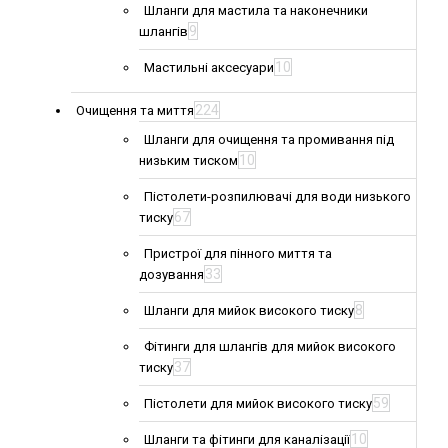
Шланги для мастила та наконечники
9
шлангів
10
Мастильні аксесуари
224
Очищення та миття
Шланги для очищення та промивання під
10
низьким тиском
Пістолети-розпилювачі для води низького
67
тиску
Пристрої для пінного миття та
33
дозування
8
Шланги для мийок високого тиску
Фітинги для шлангів для мийок високого
37
тиску
59
Пістолети для мийок високого тиску
10
Шланги та фітинги для каналізації