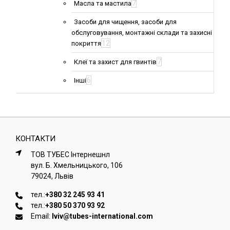
7
Масла та мастила
Засоби для чищення, засоби для
обслуговування, монтажні склади та захисні
12
покриття
7
Клеї та захист для гвинтів
6
Інші
КОНТАКТИ
ТОВ ТУБЕС Iнтернешнл
вул. Б. Хмельницького, 106
79024, Львiв
тел.:
+380 32 245 93 41
тел.:
+380 50 370 93 92
Email:
lviv@tubes-international.com