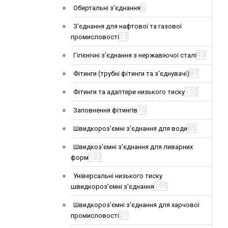
6
Обертальні з'єднання
З'єднання для нафтової та газової
13
промисловості
43
Гігієнічні з'єднання з нержавіючої сталі
87
Фітинги (трубні фітинги та з'єднувачі)
152
Фітинги та адаптери низького тиску
10
Заповнення фітингів
85
Швидкороз'ємні з'єднання для води
Швидкоз'ємні з'єднання для ливарних
133
форм
Універсальні низького тиску
195
швидкороз'ємні з'єднання
Швидкороз'ємні з'єднання для харчової
21
промисловості