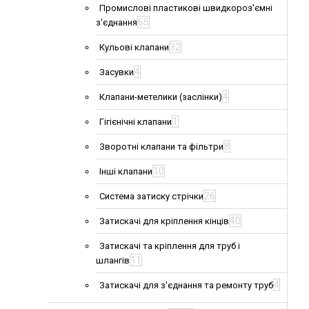
Промислові пластикові швидкороз'ємні
65
з'єднання
32
Кульові клапани
4
Засувки
4
Клапани-метелики (заслінки)
1
Гігієнічні клапани
8
Зворотні клапани та фільтри
10
Інші клапани
26
Система затиску стрічки
40
Затискачі для кріплення кінців
Затискачі та кріплення для труб і
11
шлангів
4
Затискачі для з'єднання та ремонту труб