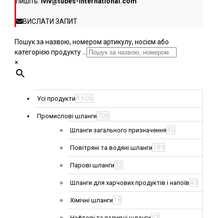
пишіть:
lviv@tubes-international.com
ВИСЛАТИ ЗАПИТ
Пошук за назвою, номером артикулу, носієм або
категорією продукту ...
×
4 606
Усі продукти
708
Промислові шланги
45
Шланги загального призначення
189
Повітряні та водяні шланги
32
Парові шланги
43
Шланги для харчових продуктів і напоїв
18
Хімічні шланги
43
Нафтові та паливні шланги