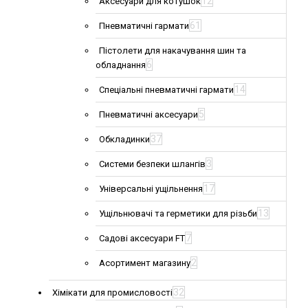
12
Аксесуари для котушок
61
Пневматичні гармати
Пістолети для накачування шин та
6
обладнання
14
Спеціальні пневматичні гармати
5
Пневматичні аксесуари
37
Обкладинки
3
Системи безпеки шлангів
17
Універсальні ущільнення
13
Ущільнювачі та герметики для різьби
7
Садові аксесуари FT
2
Асортимент магазину
32
Хімікати для промисловості