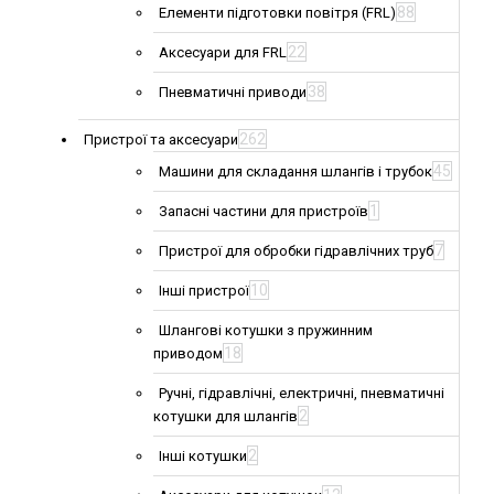
88
Елементи підготовки повітря (FRL)
22
Аксесуари для FRL
38
Пневматичні приводи
262
Пристрої та аксесуари
45
Машини для складання шлангів і трубок
1
Запасні частини для пристроїв
7
Пристрої для обробки гідравлічних труб
10
Інші пристрої
Шлангові котушки з пружинним
18
приводом
Ручні, гідравлічні, електричні, пневматичні
2
котушки для шлангів
2
Інші котушки