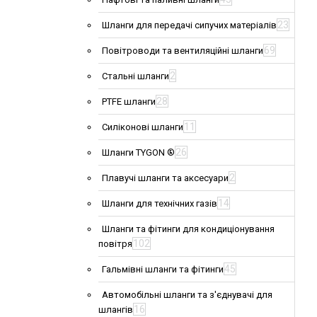
23
Шланги для передачі сипучих матеріалів
69
Повітроводи та вентиляційні шланги
2
Стальні шланги
28
PTFE шланги
11
Силіконові шланги
26
Шланги TYGON ®
2
Плавучі шланги та аксесуари
14
Шланги для технічних газів
Шланги та фітинги для кондиціонування
102
повітря
45
Гальмівні шланги та фітинги
Автомобільні шланги та з'єднувачі для
16
шлангів