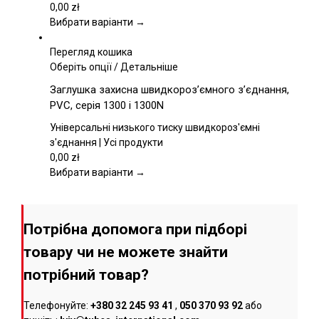
вибрати
0,00
zł
на
Вибрати варіанти →
сторінці
товару
Перегляд кошика
Цей
Оберіть опції
/
Детальніше
товар
Заглушка захисна швидкороз’ємного з’єднання,
має
PVC, серія 1300 і 1300N
кілька
варіантів.
Універсальні низького тиску швидкороз'ємні
Параметри
з'єднання | Усі продукти
можна
0,00
zł
вибрати
Вибрати варіанти →
на
сторінці
товару
Потрібна допомога при підборі
товару чи не можете знайти
потрібний товар?
Телефонуйте:
+380 32 245 93 41
,
050 370 93 92
або