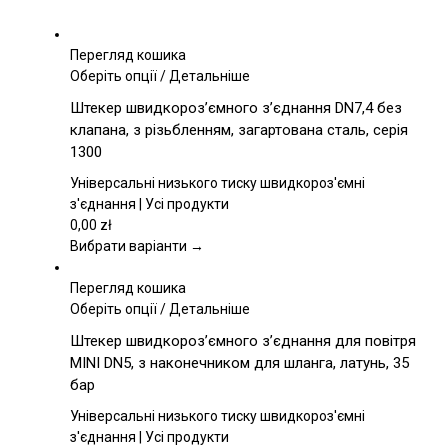
Перегляд кошика
Цей
Оберіть опції
/
Детальніше
товар
Штекер швидкороз’ємного з’єднання DN7,4 без
має
клапана, з різьбленням, загартована сталь, серія
кілька
1300
варіантів.
Параметри
Універсальні низького тиску швидкороз'ємні
можна
з'єднання | Усі продукти
вибрати
0,00
zł
на
Вибрати варіанти →
сторінці
товару
Перегляд кошика
Цей
Оберіть опції
/
Детальніше
товар
Штекер швидкороз’ємного з’єднання для повітря
має
MINI DN5, з наконечником для шланга, латунь, 35
кілька
бар
варіантів.
Параметри
Універсальні низького тиску швидкороз'ємні
можна
з'єднання | Усі продукти