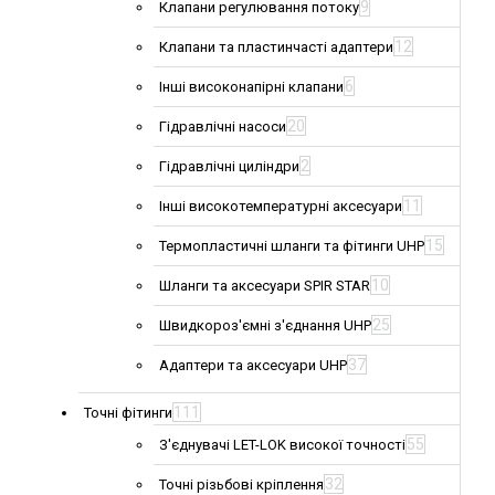
9
Клапани регулювання потоку
12
Клапани та пластинчасті адаптери
6
Інші високонапірні клапани
20
Гідравлічні насоси
2
Гідравлічні циліндри
11
Інші високотемпературні аксесуари
15
Термопластичні шланги та фітинги UHP
10
Шланги та аксесуари SPIR STAR
25
Швидкороз'ємні з'єднання UHP
37
Адаптери та аксесуари UHP
111
Точні фітинги
55
З'єднувачі LET-LOK високої точності
32
Точні різьбові кріплення