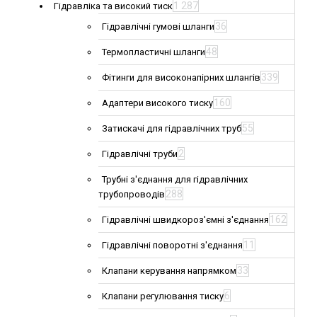
1 287
Гідравліка та високий тиск
36
Гідравлічні гумові шланги
48
Термопластичні шланги
339
Фітинги для високонапірних шлангів
160
Адаптери високого тиску
55
Затискачі для гідравлічних труб
2
Гідравлічні труби
Трубні з'єднання для гідравлічних
288
трубопроводів
162
Гідравлічні швидкороз'ємні з'єднання
11
Гідравлічні поворотні з'єднання
33
Клапани керування напрямком
6
Клапани регулювання тиску