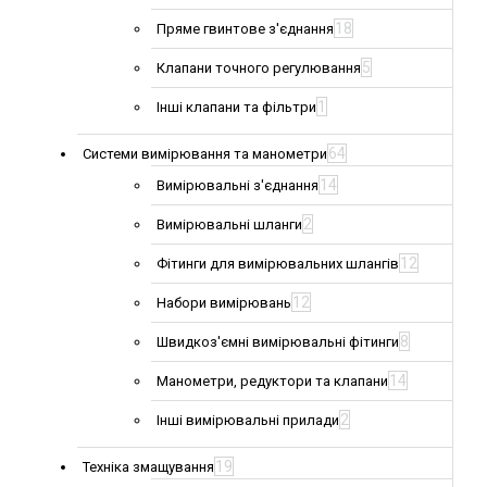
18
Пряме гвинтове з'єднання
5
Клапани точного регулювання
1
Інші клапани та фільтри
64
Системи вимірювання та манометри
14
Вимірювальні з'єднання
2
Вимірювальні шланги
12
Фітинги для вимірювальних шлангів
12
Набори вимірювань
8
Швидкоз'ємні вимірювальні фітинги
14
Манометри, редуктори та клапани
2
Інші вимірювальні прилади
19
Техніка змащування