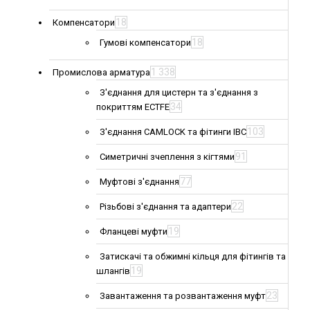
18
Компенсатори
18
Гумові компенсатори
1 338
Промислова арматура
З'єднання для цистерн та з'єднання з
34
покриттям ECTFE
103
З'єднання CAMLOCK та фітинги IBC
91
Симетричні зчеплення з кігтями
77
Муфтові з'єднання
22
Різьбові з'єднання та адаптери
19
Фланцеві муфти
Затискачі та обжимні кільця для фітингів та
19
шлангів
23
Завантаження та розвантаження муфт