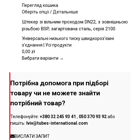
товару
Перегляд кошика
Цей
Оберіть опції
/
Детальніше
товар
Штекер зі вільним проходом DN22, з зовнішньою
має
різьбою BSP, загартована сталь, серія 2100
кілька
варіантів.
Універсальні низького тиску швидкороз'ємні
Параметри
з'єднання | Усі продукти
можна
0,00
zł
вибрати
Вибрати варіанти →
на
сторінці
товару
Потрібна допомога при підборі
товару чи не можете знайти
потрібний товар?
Телефонуйте:
+380 32 245 93 41
,
050 370 93 92
або
пишіть:
lviv@tubes-international.com
ВИСЛАТИ ЗАПИТ