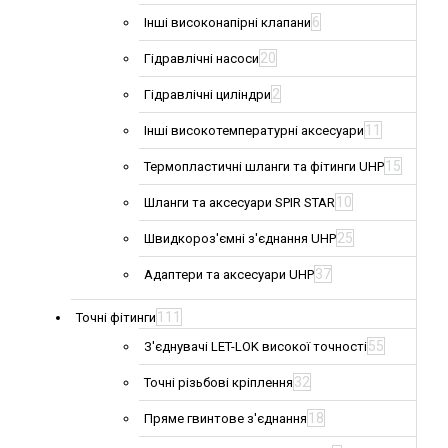
6
Інші високонапірні клапани
20
Гідравлічні насоси
2
Гідравлічні циліндри
11
Інші високотемпературні аксесуари
15
Термопластичні шланги та фітинги UHP
10
Шланги та аксесуари SPIR STAR
25
Швидкороз'ємні з'єднання UHP
37
Адаптери та аксесуари UHP
111
Точні фітинги
55
З'єднувачі LET-LOK високої точності
32
Точні різьбові кріплення
18
Пряме гвинтове з'єднання