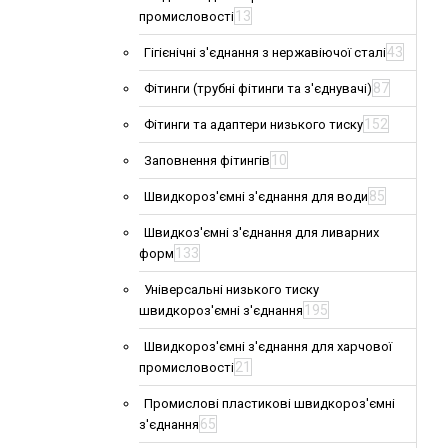
13
промисловості
43
Гігієнічні з'єднання з нержавіючої сталі
87
Фітинги (трубні фітинги та з'єднувачі)
152
Фітинги та адаптери низького тиску
10
Заповнення фітингів
85
Швидкороз'ємні з'єднання для води
Швидкоз'ємні з'єднання для ливарних
133
форм
Універсальні низького тиску
195
швидкороз'ємні з'єднання
Швидкороз'ємні з'єднання для харчової
21
промисловості
Промислові пластикові швидкороз'ємні
65
з'єднання