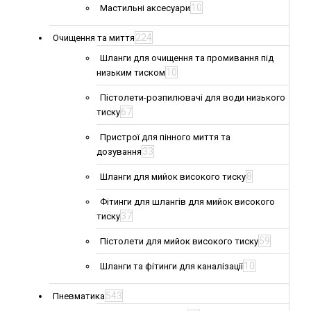
10
Мастильні аксесуари
224
Очищення та миття
Шланги для очищення та промивання під
10
низьким тиском
Пістолети-розпилювачі для води низького
67
тиску
Пристрої для пінного миття та
33
дозування
8
Шланги для мийок високого тиску
Фітинги для шлангів для мийок високого
37
тиску
59
Пістолети для мийок високого тиску
10
Шланги та фітинги для каналізації
543
Пневматика