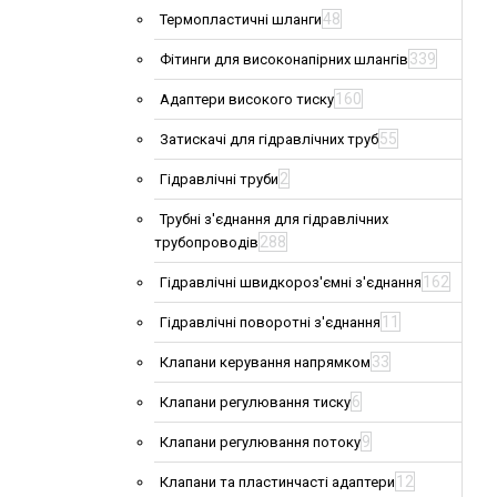
48
Термопластичні шланги
339
Фітинги для високонапірних шлангів
160
Адаптери високого тиску
55
Затискачі для гідравлічних труб
2
Гідравлічні труби
Трубні з'єднання для гідравлічних
288
трубопроводів
162
Гідравлічні швидкороз'ємні з'єднання
11
Гідравлічні поворотні з'єднання
33
Клапани керування напрямком
6
Клапани регулювання тиску
9
Клапани регулювання потоку
12
Клапани та пластинчасті адаптери