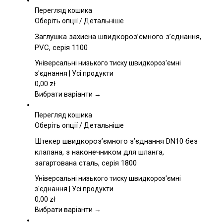
Перегляд кошика
Цей
Оберіть опції
/
Детальніше
товар
Заглушка захисна швидкороз’ємного з’єднання,
має
PVC, серія 1100
кілька
варіантів.
Універсальні низького тиску швидкороз'ємні
Параметри
з'єднання | Усі продукти
можна
0,00
zł
вибрати
Вибрати варіанти →
на
сторінці
Перегляд кошика
товару
Цей
Оберіть опції
/
Детальніше
товар
Штекер швидкороз’ємного з’єднання DN10 без
має
клапана, з наконечником для шланга,
кілька
загартована сталь, серія 1800
варіантів.
Параметри
Універсальні низького тиску швидкороз'ємні
можна
з'єднання | Усі продукти
вибрати
0,00
zł
на
Вибрати варіанти →
сторінці