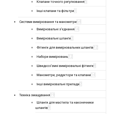
5
Клапани точного регулювання
1
Інші клапани та фільтри
64
Системи вимірювання та манометри
14
Вимірювальні з'єднання
2
Вимірювальні шланги
12
Фітинги для вимірювальних шлангів
12
Набори вимірювань
8
Швидкоз'ємні вимірювальні фітинги
14
Манометри, редуктори та клапани
2
Інші вимірювальні прилади
19
Техніка змащування
Шланги для мастила та наконечники
9
шлангів