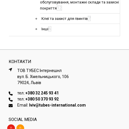
обслуговування, монтажні склади та захисні
12
покриття
7
Клеї та захист для гвинтів
6
Інші
КОНТАКТИ
ТОВ ТУБЕС Iнтернешнл
вул. Б. Хмельницького, 106
79024, Львiв
тел.:
+380 32 245 93 41
тел.:
+380 50 370 93 92
Email:
lviv@tubes-international.com
SOCIAL MEDIA