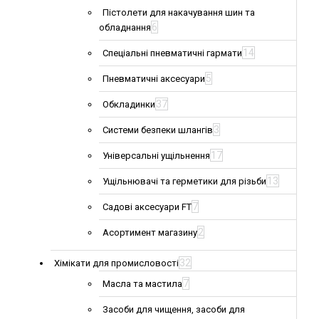
Пістолети для накачування шин та
6
обладнання
14
Спеціальні пневматичні гармати
5
Пневматичні аксесуари
37
Обкладинки
3
Системи безпеки шлангів
17
Універсальні ущільнення
13
Ущільнювачі та герметики для різьби
7
Садові аксесуари FT
2
Асортимент магазину
32
Хімікати для промисловості
7
Масла та мастила
Засоби для чищення, засоби для