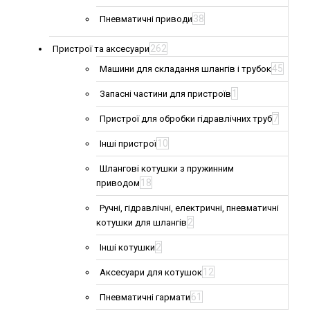
38
Пневматичні приводи
262
Пристрої та аксесуари
45
Машини для складання шлангів і трубок
1
Запасні частини для пристроїв
7
Пристрої для обробки гідравлічних труб
10
Інші пристрої
Шлангові котушки з пружинним
18
приводом
Ручні, гідравлічні, електричні, пневматичні
2
котушки для шлангів
2
Інші котушки
12
Аксесуари для котушок
61
Пневматичні гармати