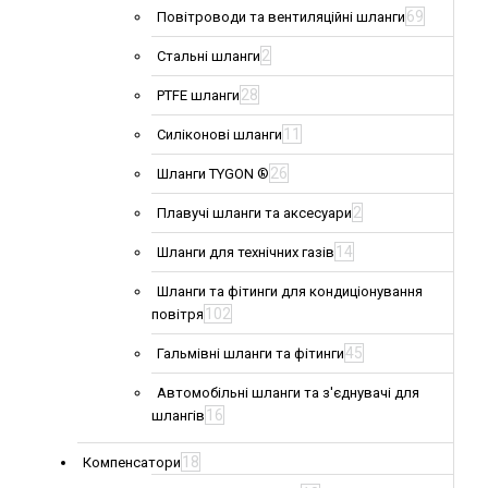
69
Повітроводи та вентиляційні шланги
2
Стальні шланги
28
PTFE шланги
11
Силіконові шланги
26
Шланги TYGON ®
2
Плавучі шланги та аксесуари
14
Шланги для технічних газів
Шланги та фітинги для кондиціонування
102
повітря
45
Гальмівні шланги та фітинги
Автомобільні шланги та з'єднувачі для
16
шлангів
18
Компенсатори