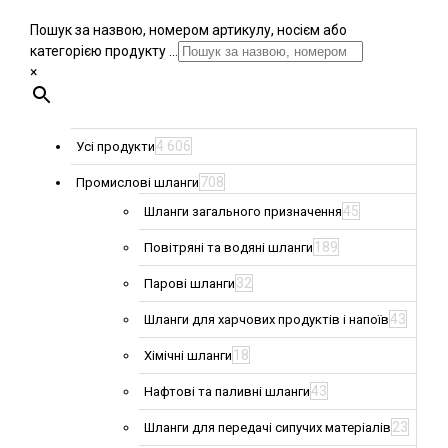
Пошук за назвою, номером артикулу, носієм або
категорією продукту ...
×
4 606
Усі продукти
708
Промислові шланги
45
Шланги загального призначення
189
Повітряні та водяні шланги
32
Парові шланги
43
Шланги для харчових продуктів і напоїв
18
Хімічні шланги
43
Нафтові та паливні шланги
23
Шланги для передачі сипучих матеріалів