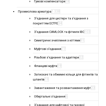
18
Гумові компенсатори
1 338
Промислова арматура
З'єднання для цистерн та з'єднання з
34
покриттям ECTFE
103
З'єднання CAMLOCK та фітинги IBC
91
Симетричні зчеплення з кігтями
77
Муфтові з'єднання
22
Різьбові з'єднання та адаптери
19
Фланцеві муфти
Затискачі та обжимні кільця для фітингів та
19
шлангів
23
Завантаження та розвантаження муфт
6
Обертальні з'єднання
З'єднання для нафтової та газової