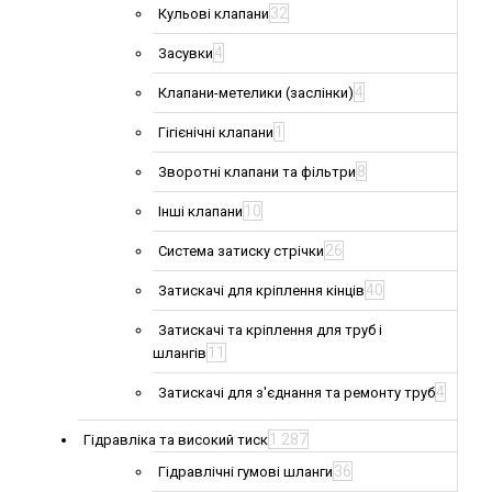
32
Кульові клапани
4
Засувки
4
Клапани-метелики (заслінки)
1
Гігієнічні клапани
8
Зворотні клапани та фільтри
10
Інші клапани
26
Система затиску стрічки
40
Затискачі для кріплення кінців
Затискачі та кріплення для труб і
11
шлангів
4
Затискачі для з'єднання та ремонту труб
1 287
Гідравліка та високий тиск
36
Гідравлічні гумові шланги