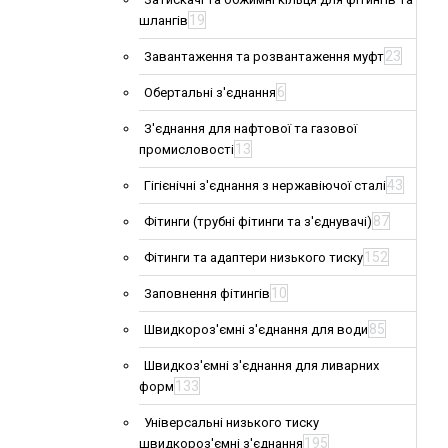
19
шлангів
23
Завантаження та розвантаження муфт
6
Обертальні з'єднання
З'єднання для нафтової та газової
13
промисловості
43
Гігієнічні з'єднання з нержавіючої сталі
87
Фітинги (трубні фітинги та з'єднувачі)
152
Фітинги та адаптери низького тиску
10
Заповнення фітингів
85
Швидкороз'ємні з'єднання для води
Швидкоз'ємні з'єднання для ливарних
133
форм
Універсальні низького тиску
195
швидкороз'ємні з'єднання