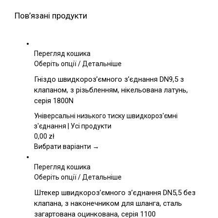
Пов’язані продукти
Перегляд кошика
Цей
Оберіть опції
/
Детальніше
товар
Гніздо швидкороз’ємного з’єднання DN9,5 з
має
клапаном, з різьбленням, нікельована латунь,
кілька
серія 1800N
варіантів.
Параметри
Універсальні низького тиску швидкороз'ємні
можна
з'єднання | Усі продукти
вибрати
0,00
zł
на
Вибрати варіанти →
сторінці
товару
Перегляд кошика
Цей
Оберіть опції
/
Детальніше
товар
Штекер швидкороз’ємного з’єднання DN5,5 без
має
клапана, з наконечником для шланга, сталь
кілька
загартована оцинкована, серія 1100
варіантів.