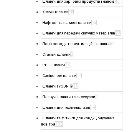
43
Шланги для харчових продуктів і напоїв
18
Хімічні шланги
43
Нафтові та паливні шланги
23
Шланги для передачі сипучих матеріалів
69
Повітроводи та вентиляційні шланги
2
Стальні шланги
28
PTFE шланги
11
Силіконові шланги
26
Шланги TYGON ®
2
Плавучі шланги та аксесуари
14
Шланги для технічних газів
Шланги та фітинги для кондиціонування
102
повітря