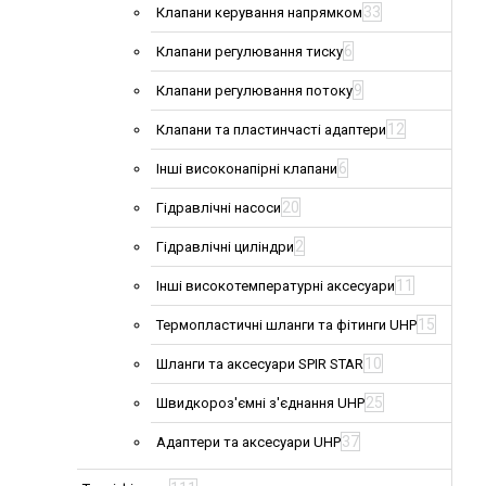
33
Клапани керування напрямком
6
Клапани регулювання тиску
9
Клапани регулювання потоку
12
Клапани та пластинчасті адаптери
6
Інші високонапірні клапани
20
Гідравлічні насоси
2
Гідравлічні циліндри
11
Інші високотемпературні аксесуари
15
Термопластичні шланги та фітинги UHP
10
Шланги та аксесуари SPIR STAR
25
Швидкороз'ємні з'єднання UHP
37
Адаптери та аксесуари UHP