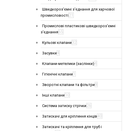
Швидкороз'ємні з'єднання для харчової
21
промисловості
Промислові пластикові швидкороз'ємні
65
з'єднання
32
Кульові клапани
4
Засувки
4
Клапани-метелики (заслінки)
1
Гігієнічні клапани
8
Зворотні клапани та фільтри
10
Інші клапани
26
Система затиску стрічки
40
Затискачі для кріплення кінців
Затискачі та кріплення для труб і