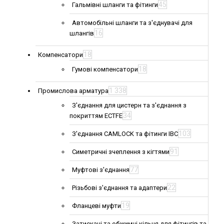
45
Гальмівні шланги та фітинги
Автомобільні шланги та з'єднувачі для
16
шлангів
18
Компенсатори
18
Гумові компенсатори
1 338
Промислова арматура
З'єднання для цистерн та з'єднання з
34
покриттям ECTFE
103
З'єднання CAMLOCK та фітинги IBC
91
Симетричні зчеплення з кігтями
77
Муфтові з'єднання
22
Різьбові з'єднання та адаптери
19
Фланцеві муфти
Затискачі та обжимні кільця для фітингів та