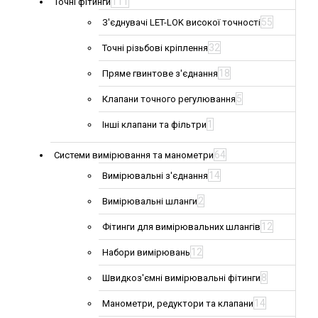
111
Точні фітинги
55
З'єднувачі LET-LOK високої точності
32
Точні різьбові кріплення
18
Пряме гвинтове з'єднання
5
Клапани точного регулювання
1
Інші клапани та фільтри
64
Системи вимірювання та манометри
14
Вимірювальні з'єднання
2
Вимірювальні шланги
12
Фітинги для вимірювальних шлангів
12
Набори вимірювань
8
Швидкоз'ємні вимірювальні фітинги
14
Манометри, редуктори та клапани