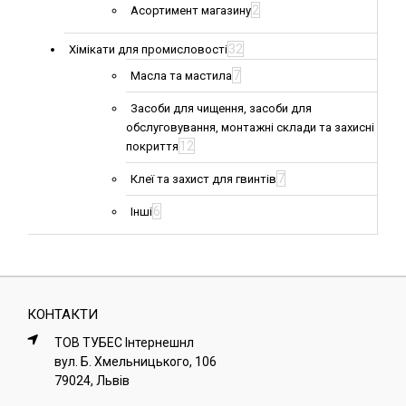
2
Асортимент магазину
32
Хімікати для промисловості
7
Масла та мастила
Засоби для чищення, засоби для
обслуговування, монтажні склади та захисні
12
покриття
7
Клеї та захист для гвинтів
6
Інші
КОНТАКТИ
ТОВ ТУБЕС Iнтернешнл
вул. Б. Хмельницького, 106
79024, Львiв