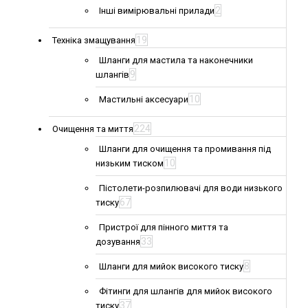
2
Інші вимірювальні прилади
19
Техніка змащування
Шланги для мастила та наконечники
9
шлангів
10
Мастильні аксесуари
224
Очищення та миття
Шланги для очищення та промивання під
10
низьким тиском
Пістолети-розпилювачі для води низького
67
тиску
Пристрої для пінного миття та
33
дозування
8
Шланги для мийок високого тиску
Фітинги для шлангів для мийок високого
37
тиску