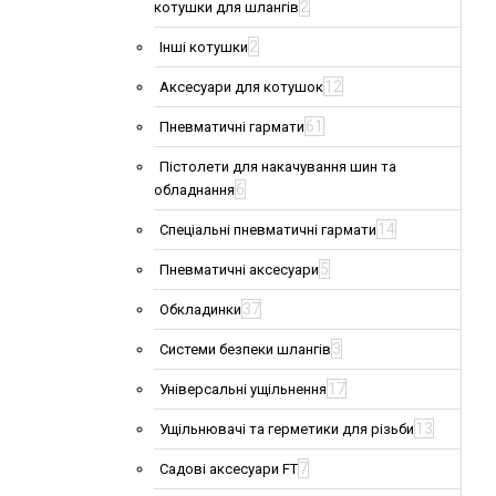
2
котушки для шлангів
2
Інші котушки
12
Аксесуари для котушок
61
Пневматичні гармати
Пістолети для накачування шин та
6
обладнання
14
Спеціальні пневматичні гармати
5
Пневматичні аксесуари
37
Обкладинки
3
Системи безпеки шлангів
17
Універсальні ущільнення
13
Ущільнювачі та герметики для різьби
7
Садові аксесуари FT