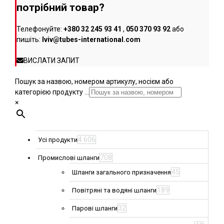
потрібний товар?
Телефонуйте:
+380 32 245 93 41
,
050 370 93 92
або
пишіть:
lviv@tubes-international.com
ВИСЛАТИ ЗАПИТ
Пошук за назвою, номером артикулу, носієм або
категорією продукту ...
×
4 606
Усі продукти
708
Промислові шланги
45
Шланги загального призначення
189
Повітряні та водяні шланги
32
Парові шланги