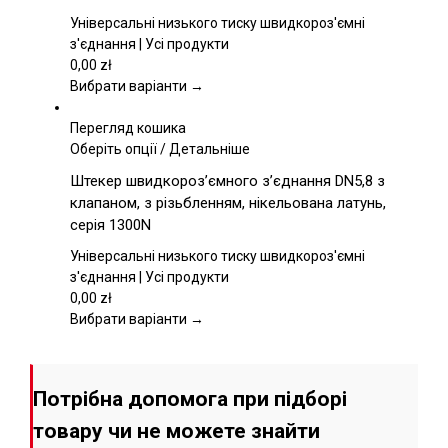
Параметри
Універсальні низького тиску швидкороз'ємні
можна
з'єднання | Усі продукти
вибрати
0,00
zł
на
Вибрати варіанти →
сторінці
товару
Перегляд кошика
Цей
Оберіть опції
/
Детальніше
товар
Штекер швидкороз’ємного з’єднання DN5,8 з
має
клапаном, з різьбленням, нікельована латунь,
кілька
серія 1300N
варіантів.
Параметри
Універсальні низького тиску швидкороз'ємні
можна
з'єднання | Усі продукти
вибрати
0,00
zł
на
Вибрати варіанти →
сторінці
товару
Потрібна допомога при підборі
товару чи не можете знайти