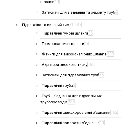
11
шлангів
4
Затискачі для з'єднання та ремонту труб
1 287
Гідравліка та високий тиск
36
Гідравлічні гумові шланги
48
Термопластичні шланги
339
Фітинги для високонапірних шлангів
160
Адаптери високого тиску
55
Затискачі для гідравлічних труб
2
Гідравлічні труби
Трубні з'єднання для гідравлічних
288
трубопроводів
162
Гідравлічні швидкороз'ємні з'єднання
11
Гідравлічні поворотні з'єднання