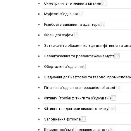
91
Симетричні зчеплення з кігтями
77
Муфтові з'єднання
22
Різьбові з'єднання та адаптери
19
Фланцеві муфти
Затискачі та обжимні кільця для фітингів та шла
23
Завантаження та розвантаження муфт
6
Обертальні з'єднання
З'єднання для нафтової та газової промислово
43
Гігієнічні з'єднання з нержавіючої сталі
87
Фітинги (трубні фітинги та з'єднувачі)
152
Фітинги та адаптери низького тиску
10
Заповнення фітингів
85
Швидкороз'ємні з'єднання для води