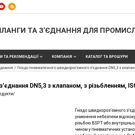
ЛАНГИ ТА З’ЄДНАННЯ ДЛЯ ПРОМИС
И ТА РЕКОМЕНДАЦІЇ
КОМПАНІЯ
КАТАЛОГ ТА БРОШУРИ
'єднання
Гніздо пневматичного швидкороз’ємного з’єднання DN5,3 з клапано
єднання DN5,3 з клапаном, з різьбленням, IS
родукти
/
Гніздо швидкороз’ємного з’єдн
уникнення небезпеки відскоку
різьбою BSPT або внутрішньо
чином у пневматичних установ