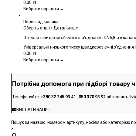
варіантів.
0,00
zł
Параметри
Вибрати варіанти →
можна
вибрати
Перегляд кошика
на
Цей
Оберіть опції
/
Детальніше
сторінці
товар
Штекер швидкороз’ємного з’єднання DN5,8 з клапаном
товару
має
кілька
Універсальні низького тиску швидкороз'ємні з'єднання |
варіантів.
0,00
zł
Параметри
Вибрати варіанти →
можна
вибрати
на
Потрібна допомога при підборі товару 
сторінці
товару
Телефонуйте:
+380 32 245 93 41
,
050 370 93 92
або пишіть:
lv
ВИСЛАТИ ЗАПИТ
Пошук за назвою, номером артикулу, носієм або категорією про
×