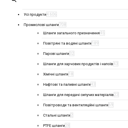
4 606
Усі продукти
708
Промислові шланги
45
Шланги загального призначення
189
Повітряні та водяні шланги
32
Парові шланги
43
Шланги для харчових продуктів і напоїв
18
Хімічні шланги
43
Нафтові та паливні шланги
23
Шланги для передачі сипучих матеріалів
69
Повітроводи та вентиляційні шланги
2
Стальні шланги
28
PTFE шланги