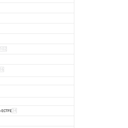
102
16
34
м ECTFE