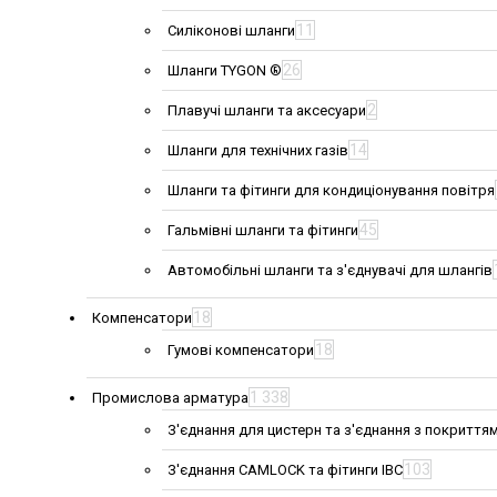
11
Силіконові шланги
26
Шланги TYGON ®
2
Плавучі шланги та аксесуари
14
Шланги для технічних газів
Шланги та фітинги для кондиціонування повітря
45
Гальмівні шланги та фітинги
Автомобільні шланги та з'єднувачі для шлангів
18
Компенсатори
18
Гумові компенсатори
1 338
Промислова арматура
З'єднання для цистерн та з'єднання з покриття
103
З'єднання CAMLOCK та фітинги IBC