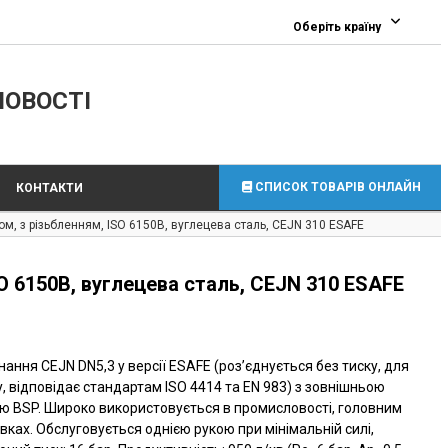
0
Оберіть країну
ЛОВОСТІ
СПИСОК ТОВАРІВ ОНЛАЙН
КОНТАКТИ
м, з різьбленням, ISO 6150B, вуглецева сталь, CEJN 310 ESAFE
O 6150B, вуглецева сталь, CEJN 310 ESAFE
ання CEJN DN5,3 у версії ESAFE (роз’єднується без тиску, для
, відповідає стандартам ISO 4414 та EN 983) з зовнішньою
ю BSP. Широко використовується в промисловості, головним
ках. Обслуговується однією рукою при мінімальній силі,