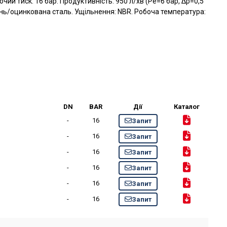
очий тиск: 16 бар. Продуктивність: 950 л/хв (Pe=6 бар, Δp=0,5
тунь/оцинкована сталь. Ущільнення: NBR. Робоча температура:
DN
BAR
Дії
Каталог
-
16
Запит
-
16
Запит
-
16
Запит
-
16
Запит
-
16
Запит
-
16
Запит