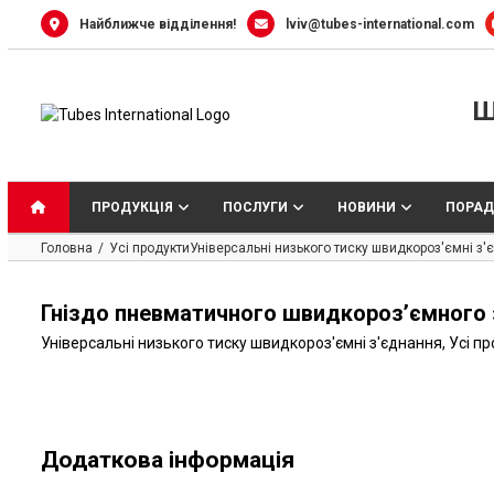
Skip
Найближче відділення!
lviv@tubes-international.com
to
content
Ш
ПРОДУКЦІЯ
ПОСЛУГИ
НОВИНИ
ПОРАД
Головна
Усі продукти
Універсальні низького тиску швидкороз'ємні з
Гніздо пневматичного швидкороз’ємного з’
Універсальні низького тиску швидкороз'ємні з'єднання
,
Усі п
Додаткова інформація