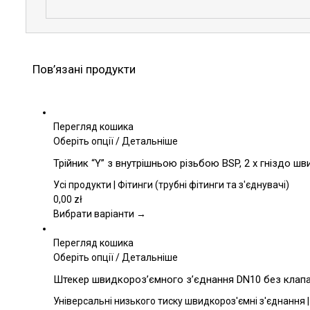
Пов’язані продукти
Перегляд кошика
Цей
Оберіть опції
/
Детальніше
товар
Трійник “Y” з внутрішньою різьбою BSP, 2 x гніздо ш
має
кілька
Усі продукти | Фітинги (трубні фітинги та з'єднувачі)
варіантів.
0,00
zł
Параметри
Вибрати варіанти →
можна
вибрати
Перегляд кошика
на
Цей
Оберіть опції
/
Детальніше
сторінці
товар
Штекер швидкороз’ємного з’єднання DN10 без клапана
товару
має
кілька
Універсальні низького тиску швидкороз'ємні з'єднання |