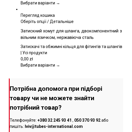
вибрати
Вибрати варіанти →
на
сторінці
Перегляд кошика
товару
Цей
Оберіть опції
/
Детальніше
товар
Затискний хомут для шланга, двокомпонентний з
має
вільним язичком, нержавіюча сталь
кілька
варіантів.
Затискачі та обжимні кільця для фітингів та шлангів
Параметри
| Усі продукти
можна
0,00
zł
вибрати
Вибрати варіанти →
на
сторінці
товару
Потрібна допомога при підборі
товару чи не можете знайти
потрібний товар?
Телефонуйте:
+380 32 245 93 41
,
050 370 93 92
або
пишіть:
lviv@tubes-international.com