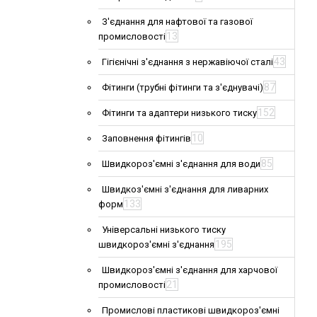
З'єднання для нафтової та газової
13
промисловості
43
Гігієнічні з'єднання з нержавіючої сталі
87
Фітинги (трубні фітинги та з'єднувачі)
152
Фітинги та адаптери низького тиску
10
Заповнення фітингів
85
Швидкороз'ємні з'єднання для води
Швидкоз'ємні з'єднання для ливарних
133
форм
Універсальні низького тиску
195
швидкороз'ємні з'єднання
Швидкороз'ємні з'єднання для харчової
21
промисловості
Промислові пластикові швидкороз'ємні