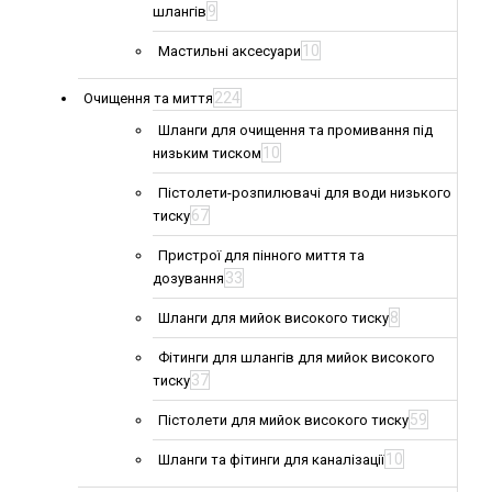
9
шлангів
10
Мастильні аксесуари
224
Очищення та миття
Шланги для очищення та промивання під
10
низьким тиском
Пістолети-розпилювачі для води низького
67
тиску
Пристрої для пінного миття та
33
дозування
8
Шланги для мийок високого тиску
Фітинги для шлангів для мийок високого
37
тиску
59
Пістолети для мийок високого тиску
10
Шланги та фітинги для каналізації