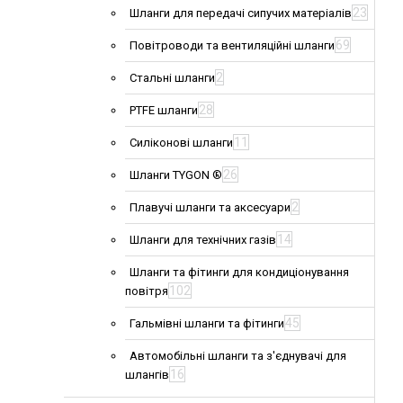
23
Шланги для передачі сипучих матеріалів
69
Повітроводи та вентиляційні шланги
2
Стальні шланги
28
PTFE шланги
11
Силіконові шланги
26
Шланги TYGON ®
2
Плавучі шланги та аксесуари
14
Шланги для технічних газів
Шланги та фітинги для кондиціонування
102
повітря
45
Гальмівні шланги та фітинги
Автомобільні шланги та з'єднувачі для
16
шлангів