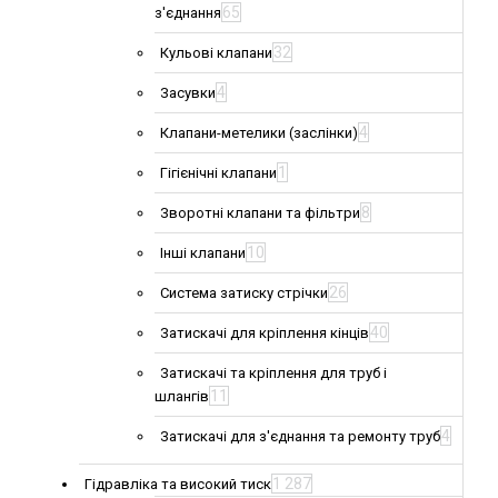
65
з'єднання
32
Кульові клапани
4
Засувки
4
Клапани-метелики (заслінки)
1
Гігієнічні клапани
8
Зворотні клапани та фільтри
10
Інші клапани
26
Система затиску стрічки
40
Затискачі для кріплення кінців
Затискачі та кріплення для труб і
11
шлангів
4
Затискачі для з'єднання та ремонту труб
1 287
Гідравліка та високий тиск