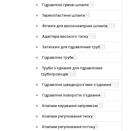
36
Гідравлічні гумові шланги
48
Термопластичні шланги
339
Фітинги для високонапірних шлангів
160
Адаптери високого тиску
55
Затискачі для гідравлічних труб
2
Гідравлічні труби
Трубні з'єднання для гідравлічних
288
трубопроводів
162
Гідравлічні швидкороз'ємні з'єднання
11
Гідравлічні поворотні з'єднання
33
Клапани керування напрямком
6
Клапани регулювання тиску
9
Клапани регулювання потоку