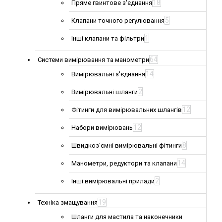
18
Пряме гвинтове з'єднання
5
Клапани точного регулювання
1
Інші клапани та фільтри
64
Системи вимірювання та манометри
14
Вимірювальні з'єднання
2
Вимірювальні шланги
12
Фітинги для вимірювальних шлангів
12
Набори вимірювань
8
Швидкоз'ємні вимірювальні фітинги
14
Манометри, редуктори та клапани
2
Інші вимірювальні прилади
19
Техніка змащування
Шланги для мастила та наконечники