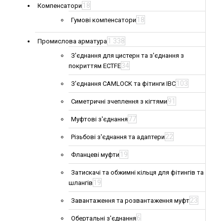
18
Компенсатори
18
Гумові компенсатори
1 338
Промислова арматура
З'єднання для цистерн та з'єднання з
34
покриттям ECTFE
103
З'єднання CAMLOCK та фітинги IBC
91
Симетричні зчеплення з кігтями
77
Муфтові з'єднання
22
Різьбові з'єднання та адаптери
19
Фланцеві муфти
Затискачі та обжимні кільця для фітингів та
19
шлангів
23
Завантаження та розвантаження муфт
6
Обертальні з'єднання