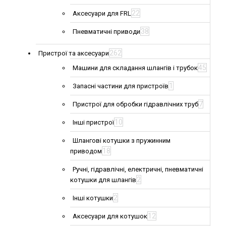
22
Аксесуари для FRL
38
Пневматичні приводи
262
Пристрої та аксесуари
45
Машини для складання шлангів і трубок
1
Запасні частини для пристроїв
7
Пристрої для обробки гідравлічних труб
10
Інші пристрої
Шлангові котушки з пружинним
18
приводом
Ручні, гідравлічні, електричні, пневматичні
2
котушки для шлангів
2
Інші котушки
12
Аксесуари для котушок