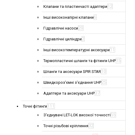
12
Клапани та пластинчасті адаптери
6
Інші високонапірні клапани
20
Гідравлічні насоси
2
Гідравлічні циліндри
11
Інші високотемпературні аксесуари
15
Термопластичні шланги та фітинги UHP
10
Шланги та аксесуари SPIR STAR
25
Швидкороз'ємні з'єднання UHP
37
Адаптери та аксесуари UHP
111
Точні фітинги
55
З'єднувачі LET-LOK високої точності
32
Точні різьбові кріплення