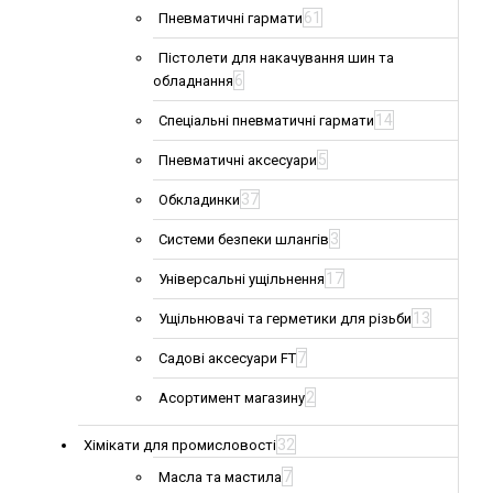
61
Пневматичні гармати
Пістолети для накачування шин та
6
обладнання
14
Спеціальні пневматичні гармати
5
Пневматичні аксесуари
37
Обкладинки
3
Системи безпеки шлангів
17
Універсальні ущільнення
13
Ущільнювачі та герметики для різьби
7
Садові аксесуари FT
2
Асортимент магазину
32
Хімікати для промисловості
7
Масла та мастила