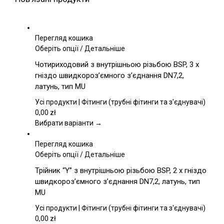
Перегляд кошика
Цей
Оберіть опції
/
Детальніше
товар
Чотириходовий з внутрішньою різьбою BSP, 3 x
має
гніздо швидкороз’ємного з’єднання DN7,2,
кілька
латунь, тип MU
варіантів.
Параметри
Усі продукти | Фітинги (трубні фітинги та з'єднувачі)
можна
0,00
zł
вибрати
Вибрати варіанти →
на
сторінці
Перегляд кошика
товару
Цей
Оберіть опції
/
Детальніше
товар
Трійник “Y” з внутрішньою різьбою BSP, 2 x гніздо
має
швидкороз’ємного з’єднання DN7,2, латунь, тип
кілька
MU
варіантів.
Параметри
Усі продукти | Фітинги (трубні фітинги та з'єднувачі)
можна
0,00
zł