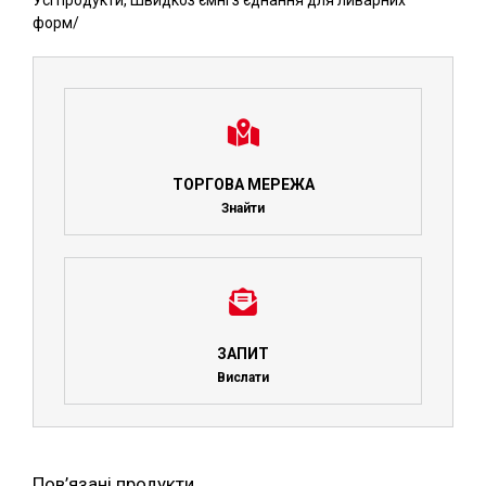
Усі продукти
,
Швидкоз'ємні з'єднання для ливарних
форм
/
ТОРГОВА МЕРЕЖА
Знайти
ЗАПИТ
Вислати
Пов’язані продукти