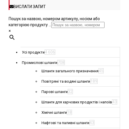
ВИСЛАТИ ЗАПИТ
Пошук за назвою, номером артикулу, носієм або
категорією продукту ...
×
4 606
Усі продукти
708
Промислові шланги
45
Шланги загального призначення
189
Повітряні та водяні шланги
32
Парові шланги
43
Шланги для харчових продуктів і напоїв
18
Хімічні шланги
43
Нафтові та паливні шланги