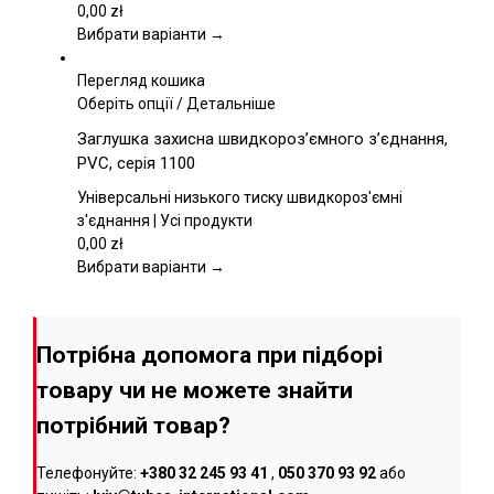
вибрати
0,00
zł
на
Вибрати варіанти →
сторінці
товару
Перегляд кошика
Цей
Оберіть опції
/
Детальніше
товар
Заглушка захисна швидкороз’ємного з’єднання,
має
PVC, серія 1100
кілька
варіантів.
Універсальні низького тиску швидкороз'ємні
Параметри
з'єднання | Усі продукти
можна
0,00
zł
вибрати
Вибрати варіанти →
на
сторінці
товару
Потрібна допомога при підборі
товару чи не можете знайти
потрібний товар?
Телефонуйте:
+380 32 245 93 41
,
050 370 93 92
або