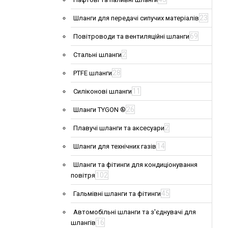
23
Шланги для передачі сипучих матеріалів
69
Повітроводи та вентиляційні шланги
2
Стальні шланги
28
PTFE шланги
11
Силіконові шланги
26
Шланги TYGON ®
2
Плавучі шланги та аксесуари
14
Шланги для технічних газів
Шланги та фітинги для кондиціонування
102
повітря
45
Гальмівні шланги та фітинги
Автомобільні шланги та з'єднувачі для
16
шлангів