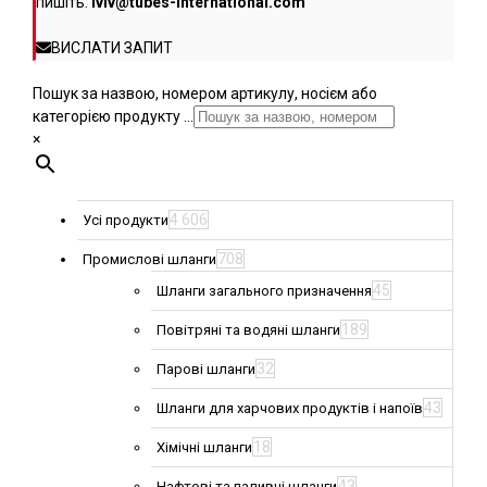
пишіть:
lviv@tubes-international.com
ВИСЛАТИ ЗАПИТ
Пошук за назвою, номером артикулу, носієм або
категорією продукту ...
×
4 606
Усі продукти
708
Промислові шланги
45
Шланги загального призначення
189
Повітряні та водяні шланги
32
Парові шланги
43
Шланги для харчових продуктів і напоїв
18
Хімічні шланги
43
Нафтові та паливні шланги