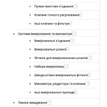
18
Пряме гвинтове з'єднання
5
Клапани точного регулювання
1
Інші клапани та фільтри
64
Системи вимірювання та манометри
14
Вимірювальні з'єднання
2
Вимірювальні шланги
12
Фітинги для вимірювальних шлангів
12
Набори вимірювань
8
Швидкоз'ємні вимірювальні фітинги
14
Манометри, редуктори та клапани
2
Інші вимірювальні прилади
19
Техніка змащування