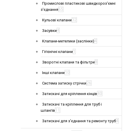
Промислові пластикові швидкороз'ємні
65
з'єднання
32
Кульові клапани
4
Засувки
4
Клапани-метелики (заслінки)
1
Гігієнічні клапани
8
Зворотні клапани та фільтри
10
Інші клапани
26
Система затиску стрічки
40
Затискачі для кріплення кінців
Затискачі та кріплення для труб і
11
шлангів
4
Затискачі для з'єднання та ремонту труб