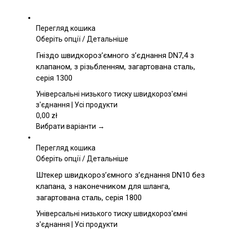
Перегляд кошика
Цей
Оберіть опції
/
Детальніше
товар
Гніздо швидкороз’ємного з’єднання DN7,4 з
має
клапаном, з різьбленням, загартована сталь,
кілька
серія 1300
варіантів.
Параметри
Універсальні низького тиску швидкороз'ємні
можна
з'єднання | Усі продукти
вибрати
0,00
zł
на
Вибрати варіанти →
сторінці
товару
Перегляд кошика
Цей
Оберіть опції
/
Детальніше
товар
Штекер швидкороз’ємного з’єднання DN10 без
має
клапана, з наконечником для шланга,
кілька
загартована сталь, серія 1800
варіантів.
Параметри
Універсальні низького тиску швидкороз'ємні
можна
з'єднання | Усі продукти