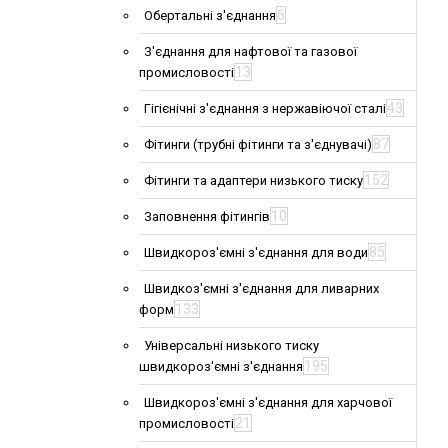
6
Обертальні з'єднання
З'єднання для нафтової та газової
13
промисловості
43
Гігієнічні з'єднання з нержавіючої сталі
87
Фітинги (трубні фітинги та з'єднувачі)
152
Фітинги та адаптери низького тиску
10
Заповнення фітингів
85
Швидкороз'ємні з'єднання для води
Швидкоз'ємні з'єднання для ливарних
133
форм
Універсальні низького тиску
195
швидкороз'ємні з'єднання
Швидкороз'ємні з'єднання для харчової
21
промисловості