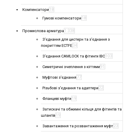
18
Компенсатори
18
Гумові компенсатори
1 338
Промислова арматура
З'єднання для цистерн та з'єднання з
34
покриттям ECTFE
103
З'єднання CAMLOCK та фітинги IBC
91
Симетричні зчеплення з кігтями
77
Муфтові з'єднання
22
Різьбові з'єднання та адаптери
19
Фланцеві муфти
Затискачі та обжимні кільця для фітингів та
19
шлангів
23
Завантаження та розвантаження муфт