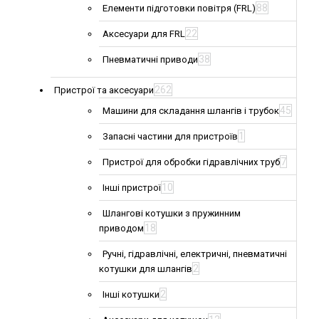
88
Елементи підготовки повітря (FRL)
22
Аксесуари для FRL
38
Пневматичні приводи
262
Пристрої та аксесуари
45
Машини для складання шлангів і трубок
1
Запасні частини для пристроїв
7
Пристрої для обробки гідравлічних труб
10
Інші пристрої
Шлангові котушки з пружинним
18
приводом
Ручні, гідравлічні, електричні, пневматичні
2
котушки для шлангів
2
Інші котушки