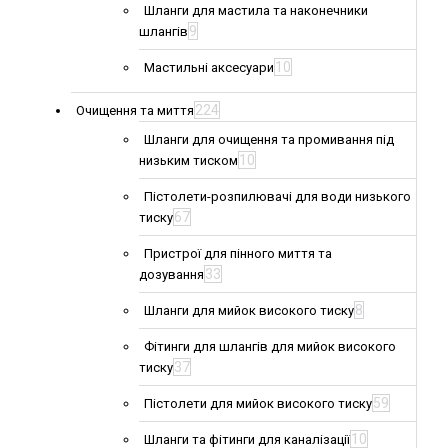
Шланги для мастила та наконечники
9
шлангів
10
Мастильні аксесуари
224
Очищення та миття
Шланги для очищення та промивання під
10
низьким тиском
Пістолети-розпилювачі для води низького
67
тиску
Пристрої для пінного миття та
33
дозування
8
Шланги для мийок високого тиску
Фітинги для шлангів для мийок високого
37
тиску
59
Пістолети для мийок високого тиску
10
Шланги та фітинги для каналізації