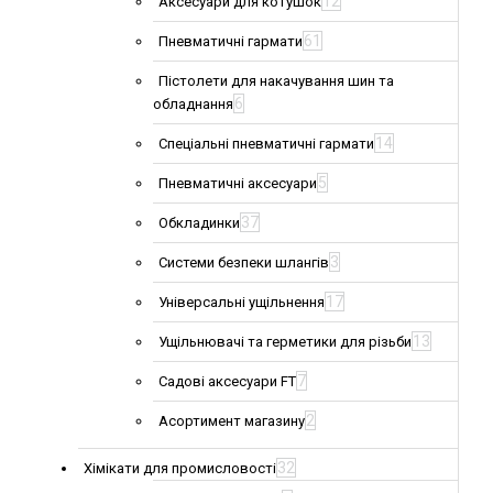
12
Аксесуари для котушок
61
Пневматичні гармати
Пістолети для накачування шин та
6
обладнання
14
Спеціальні пневматичні гармати
5
Пневматичні аксесуари
37
Обкладинки
3
Системи безпеки шлангів
17
Універсальні ущільнення
13
Ущільнювачі та герметики для різьби
7
Садові аксесуари FT
2
Асортимент магазину
32
Хімікати для промисловості