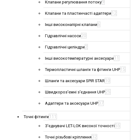
9
Клапани регулювання потоку
12
Клапани та пластинчасті адаптери
6
Інші високонапірні клапани
20
Гідравлічні насоси
2
Гідравлічні циліндри
11
Інші високотемпературні аксесуари
15
Термопластичні шланги та фітинги UHP
10
Шланги та аксесуари SPIR STAR
25
Швидкороз'ємні з'єднання UHP
37
Адаптери та аксесуари UHP
111
Точні фітинги
55
З'єднувачі LET-LOK високої точності
32
Точні різьбові кріплення