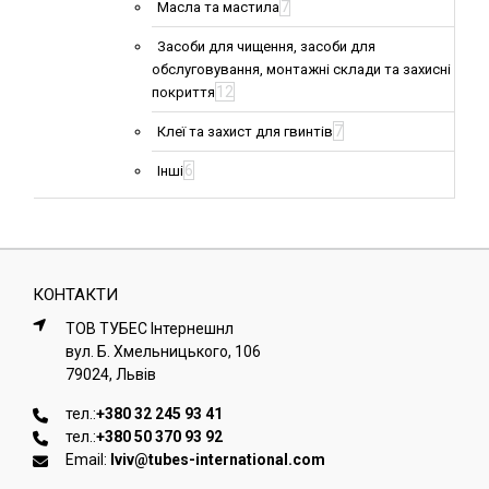
7
Масла та мастила
Засоби для чищення, засоби для
обслуговування, монтажні склади та захисні
12
покриття
7
Клеї та захист для гвинтів
6
Інші
КОНТАКТИ
ТОВ ТУБЕС Iнтернешнл
вул. Б. Хмельницького, 106
79024, Львiв
тел.:
+380 32 245 93 41
тел.:
+380 50 370 93 92
Email:
lviv@tubes-international.com