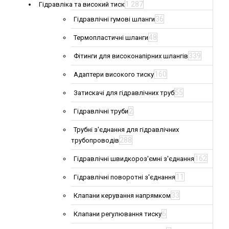
1 287
Гідравліка та високий тиск
36
Гідравлічні гумові шланги
48
Термопластичні шланги
339
Фітинги для високонапірних шлангів
160
Адаптери високого тиску
55
Затискачі для гідравлічних труб
2
Гідравлічні труби
Трубні з'єднання для гідравлічних
288
трубопроводів
162
Гідравлічні швидкороз'ємні з'єднання
11
Гідравлічні поворотні з'єднання
33
Клапани керування напрямком
6
Клапани регулювання тиску