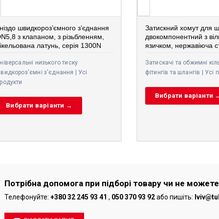
ніздо швидкороз’ємного з’єднання
Затискний хомут для ш
N5,8 з клапаном, з різьбленням,
двокомпонентний з ві
ікельована латунь, серія 1300N
язичком, нержавіюча с
ніверсальні низького тиску
Затискачі та обжимні кіл
видкороз'ємні з'єднання | Усі
фітингів та шлангів | Усі 
родукти
Вибрати варіанти 
Вибрати варіанти →
Потрібна допомога при підборі товару чи не можете
Телефонуйте:
+380 32 245 93 41
,
050 370 93 92
або пишіть:
lviv@tu