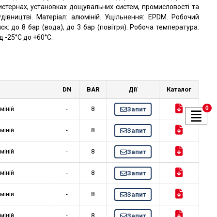
истернах, установках дощувальних систем, промисловості та
удівництві. Матеріал: алюміній. Ущільнення: EPDM. Робочий
иск: до 8 бар (вода), до 3 бар (повітря). Робоча температура:
д -25°C до +60°C.
DN
BAR
Дії
Каталог
0
міній
-
8
Запит
міній
-
8
Запит
міній
-
8
Запит
міній
-
8
Запит
міній
-
8
Запит
міній
-
8
Запит