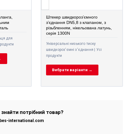
ланга,
Штекер швидкороз’ємного
льним
з’єднання DN5,8 з клапаном, з
таль
різьбленням, нікельована латунь,
серія 1300N
ьця для
Універсальні низького тиску
продукти
швидкороз'ємні з'єднання | Усі
продукти
→
Вибрати варіанти →
 знайти потрібний товар?
bes-international.com