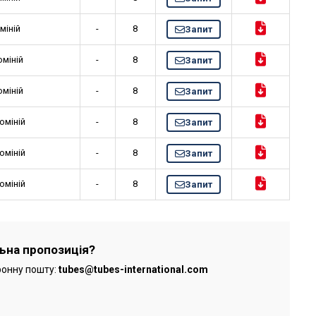
міній
-
8
Запит
юміній
-
8
Запит
юміній
-
8
Запит
юміній
-
8
Запит
юміній
-
8
Запит
юміній
-
8
Запит
льна пропозиція?
ронну пошту:
tubes@tubes-international.com