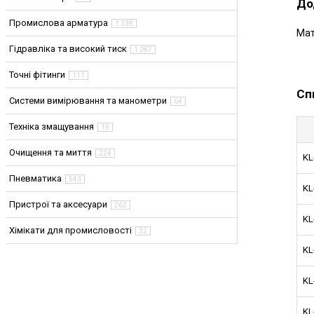
До
Промислова арматура
1 338
Мат
Гідравліка та високий тиск
1 287
Точні фітинги
111
Сп
Системи вимірювання та манометри
64
Техніка змащування
19
Очищення та миття
224
KL
Пневматика
543
KL
Пристрої та аксесуари
262
KL
Хімікати для промисловості
32
KL
KL
KL