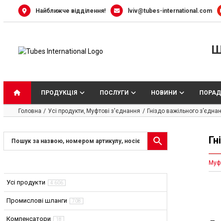
Skip
Найближче відділення!
lviv@tubes-international.com
to
content
Ш
ПРОДУКЦІЯ
ПОСЛУГИ
НОВИНИ
ПОРАД
Головна
Усі продукти
Муфтові з'єднання
Гніздо важільного з’єдна
Гн
Муф
Усі продукти
4 606
Промислові шланги
708
Компенсатори
18