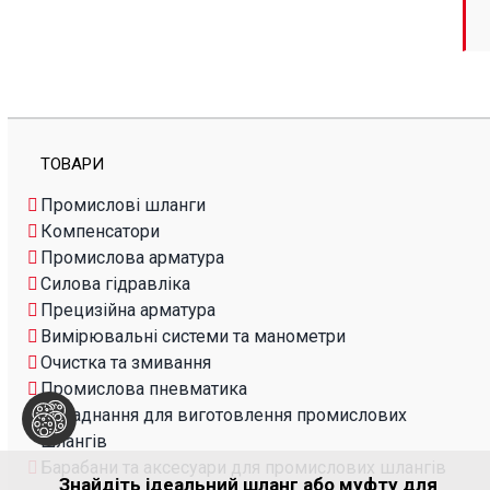
ТОВАРИ
Промислові шланги
Компенсатори
Промислова арматура
Силова гідравліка
Прецизійна арматура
Вимірювальні системи та манометри
Очистка та змивання
Промислова пневматика
Обладнання для виготовлення промислових
шлангів
Барабани та аксесуари для промислових шлангів
Знайдіть ідеальний шланг або муфту для