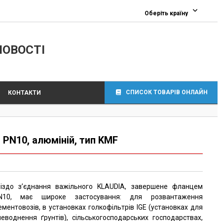
Оберіть країну
ЛОВОСТІ
СПИСОК ТОВАРІВ ОНЛАЙН
КОНТАКТИ
 PN10, алюміній, тип KMF
ніздо з’єднання важільного KLAUDIA, завершене фланцем
N10, має широке застосування: для розвантаження
ементовозів, в установках голкофільтрів IGE (установках для
неводнення ґрунтів), сільськогосподарських господарствах,