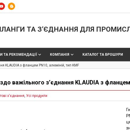
ЛАНГИ ТА З’ЄДНАННЯ ДЛЯ ПРОМИС
И ТА РЕКОМЕНДАЦІЇ
КОМПАНІЯ
КАТАЛОГ ТА БРОШУРИ
ння KLAUDIA з фланцем PN10, алюміній, тип KMF
іздо важільного з’єднання KLAUDIA з фланцем
тові з'єднання
,
Усі продукти
Г
P
ц
з