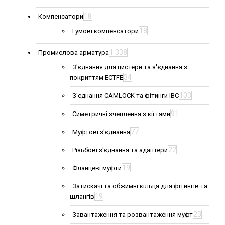
18
Компенсатори
18
Гумові компенсатори
1 338
Промислова арматура
З'єднання для цистерн та з'єднання з
34
покриттям ECTFE
103
З'єднання CAMLOCK та фітинги IBC
91
Симетричні зчеплення з кігтями
77
Муфтові з'єднання
22
Різьбові з'єднання та адаптери
19
Фланцеві муфти
Затискачі та обжимні кільця для фітингів та
19
шлангів
23
Завантаження та розвантаження муфт