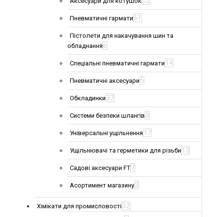
12
Аксесуари для котушок
61
Пневматичні гармати
Пістолети для накачування шин та
6
обладнання
14
Спеціальні пневматичні гармати
5
Пневматичні аксесуари
37
Обкладинки
3
Системи безпеки шлангів
17
Універсальні ущільнення
13
Ущільнювачі та герметики для різьби
7
Садові аксесуари FT
2
Асортимент магазину
32
Хімікати для промисловості