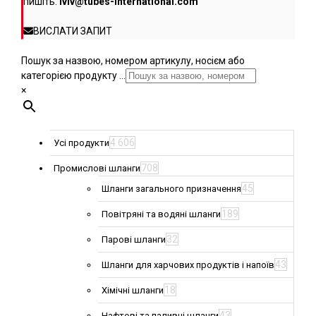
пишіть:
lviv@tubes-international.com
ВИСЛАТИ ЗАПИТ
Пошук за назвою, номером артикулу, носієм або
категорією продукту ...
×
4 606
Усі продукти
708
Промислові шланги
45
Шланги загального призначення
189
Повітряні та водяні шланги
32
Парові шланги
43
Шланги для харчових продуктів і напоїв
18
Хімічні шланги
43
Нафтові та паливні шланги