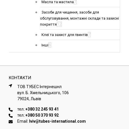
7
Масла та мастила
Засоби для чищення, засоби для
обслуговування, монтажні склади та захисні
12
покриття
7
Клеї та захист для гвинтів
6
Інші
КОНТАКТИ
ТОВ ТУБЕС Iнтернешнл
вул. Б. Хмельницького, 106
79024, Львiв
тел.:
+380 32 245 93 41
тел.:
+380 50 370 93 92
Email:
lviv@tubes-international.com