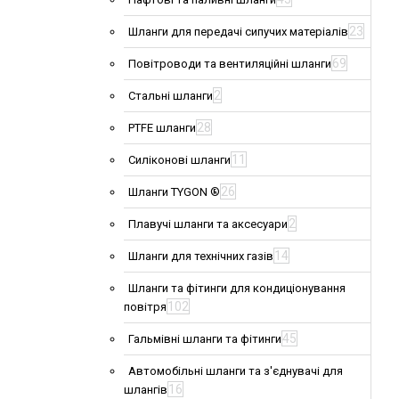
23
Шланги для передачі сипучих матеріалів
69
Повітроводи та вентиляційні шланги
2
Стальні шланги
28
PTFE шланги
11
Силіконові шланги
26
Шланги TYGON ®
2
Плавучі шланги та аксесуари
14
Шланги для технічних газів
Шланги та фітинги для кондиціонування
102
повітря
45
Гальмівні шланги та фітинги
Автомобільні шланги та з'єднувачі для
16
шлангів