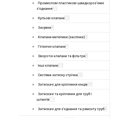
Промислові пластикові швидкороз'ємні
65
з'єднання
32
Кульові клапани
4
Засувки
4
Клапани-метелики (заслінки)
1
Гігієнічні клапани
8
Зворотні клапани та фільтри
10
Інші клапани
26
Система затиску стрічки
40
Затискачі для кріплення кінців
Затискачі та кріплення для труб і
11
шлангів
4
Затискачі для з'єднання та ремонту труб