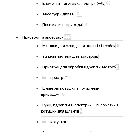
88
Елементи підготовки повітря (FRL)
22
Аксесуари для FRL
38
Пневматичні приводи
262
Пристрої та аксесуари
45
Машини для складання шлангів і трубок
1
Запасні частини для пристроїв
7
Пристрої для обробки гідравлічних труб
10
Інші пристрої
Шлангові котушки з пружинним
18
приводом
Ручні, гідравлічні, електричні, пневматичні
2
котушки для шлангів
2
Інші котушки