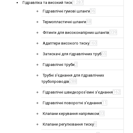
1 287
Гідравліка та високий тиск
36
Гідравлічні гумові шланги
48
Термопластичні шланги
339
Фітинги для високонапірних шлангів
160
Адаптери високого тиску
55
Затискачі для гідравлічних труб
2
Гідравлічні труби
Трубні з'єднання для гідравлічних
288
трубопроводів
162
Гідравлічні швидкороз'ємні з'єднання
11
Гідравлічні поворотні з'єднання
33
Клапани керування напрямком
6
Клапани регулювання тиску