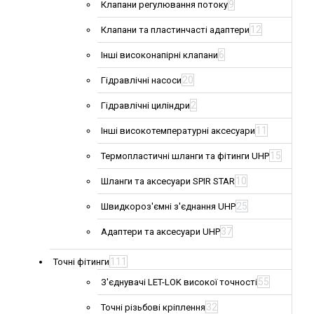
9
Клапани регулювання потоку
12
Клапани та пластинчасті адаптери
6
Інші високонапірні клапани
20
Гідравлічні насоси
2
Гідравлічні циліндри
11
Інші високотемпературні аксесуари
15
Термопластичні шланги та фітинги UHP
10
Шланги та аксесуари SPIR STAR
25
Швидкороз'ємні з'єднання UHP
37
Адаптери та аксесуари UHP
111
Точні фітинги
55
З'єднувачі LET-LOK високої точності
32
Точні різьбові кріплення