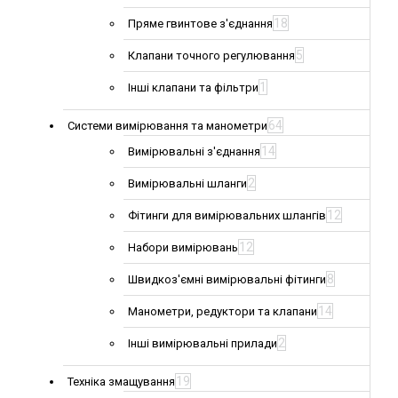
18
Пряме гвинтове з'єднання
5
Клапани точного регулювання
1
Інші клапани та фільтри
64
Системи вимірювання та манометри
14
Вимірювальні з'єднання
2
Вимірювальні шланги
12
Фітинги для вимірювальних шлангів
12
Набори вимірювань
8
Швидкоз'ємні вимірювальні фітинги
14
Манометри, редуктори та клапани
2
Інші вимірювальні прилади
19
Техніка змащування