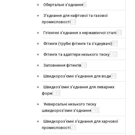
6
Обертальні з'єднання
З'єднання для нафтової та газової
13
промисловості
43
Гігієнічні з'єднання з нержавіючої сталі
87
Фітинги (трубні фітинги та з'єднувачі)
152
Фітинги та адаптери низького тиску
10
Заповнення фітингів
85
Швидкороз'ємні з'єднання для води
Швидкоз'ємні з'єднання для ливарних
133
форм
Універсальні низького тиску
195
швидкороз'ємні з'єднання
Швидкороз'ємні з'єднання для харчової
21
промисловості