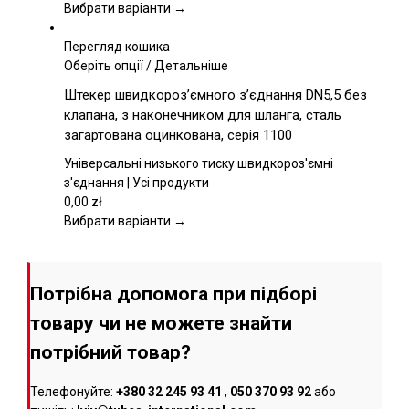
на
Вибрати варіанти →
сторінці
товару
Перегляд кошика
Цей
Оберіть опції
/
Детальніше
товар
Штекер швидкороз’ємного з’єднання DN5,5 без
має
клапана, з наконечником для шланга, сталь
кілька
загартована оцинкована, серія 1100
варіантів.
Параметри
Універсальні низького тиску швидкороз'ємні
можна
з'єднання | Усі продукти
вибрати
0,00
zł
на
Вибрати варіанти →
сторінці
товару
Потрібна допомога при підборі
товару чи не можете знайти
потрібний товар?
Телефонуйте:
+380 32 245 93 41
,
050 370 93 92
або