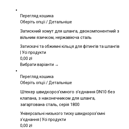
Перегляд кошика
Цей
Оберіть опції
/
Детальніше
товар
Затискний хомут для шланга, двокомпонентний з
має
вільним язичком, нержавіюча сталь
кілька
варіантів.
Затискачі та обжимні кільця для фітингів та шлангів
Параметри
| Усі продукти
можна
0,00
zł
вибрати
Вибрати варіанти →
на
сторінці
Перегляд кошика
товару
Цей
Оберіть опції
/
Детальніше
товар
Штекер швидкороз’ємного з’єднання DN10 без
має
клапана, з наконечником для шланга,
кілька
загартована сталь, серія 1800
варіантів.
Параметри
Універсальні низького тиску швидкороз'ємні
можна
з'єднання | Усі продукти
вибрати
0,00
zł