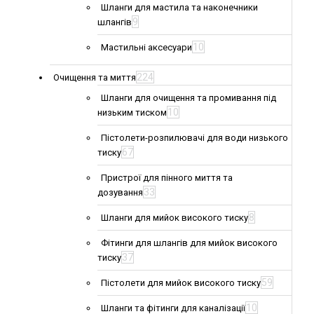
Шланги для мастила та наконечники
9
шлангів
10
Мастильні аксесуари
224
Очищення та миття
Шланги для очищення та промивання під
10
низьким тиском
Пістолети-розпилювачі для води низького
67
тиску
Пристрої для пінного миття та
33
дозування
8
Шланги для мийок високого тиску
Фітинги для шлангів для мийок високого
37
тиску
59
Пістолети для мийок високого тиску
10
Шланги та фітинги для каналізації