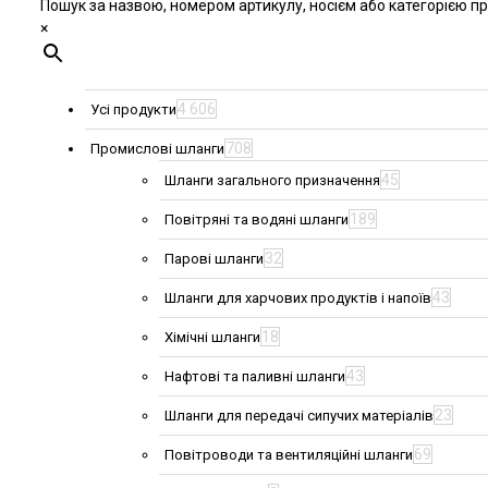
Пошук за назвою, номером артикулу, носієм або категорією про
×
4 606
Усі продукти
708
Промислові шланги
45
Шланги загального призначення
189
Повітряні та водяні шланги
32
Парові шланги
43
Шланги для харчових продуктів і напоїв
18
Хімічні шланги
43
Нафтові та паливні шланги
23
Шланги для передачі сипучих матеріалів
69
Повітроводи та вентиляційні шланги