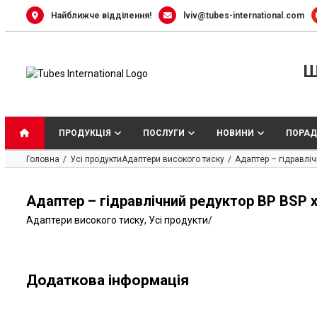
Skip
Найближче відділення!
lviv@tubes-international.com
to
content
Ш
ПРОДУКЦІЯ
ПОСЛУГИ
НОВИНИ
ПОРАД
Головна
Усі продукти
Адаптери високого тиску
Адаптер – гідравлі
Адаптер – гідравлічний редуктор ВР BSP 
Адаптери високого тиску
,
Усі продукти
/
Додаткова інформація