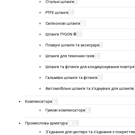
2
Стальні шланги
28
PTFE шланги
11
Силіконові шланги
26
Шланги TYGON ®
2
Плавучі шланги та аксесуари
14
Шланги для технічних газів
Шланги та фітинги для кондиціонування повітря
45
Гальмівні шланги та фітинги
Автомобільні шланги та з'єднувачі для шлангів
18
Компенсатори
18
Гумові компенсатори
1 338
Промислова арматура
З'єднання для цистерн та з'єднання з покриття