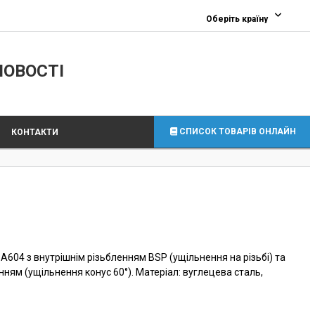
0
Оберіть країну
ЛОВОСТІ
СПИСОК ТОВАРІВ ОНЛАЙН
КОНТАКТИ
A604 з внутрішнім різьбленням BSP (ущільнення на різьбі) та
ням (ущільнення конус 60°). Матеріал: вуглецева сталь,