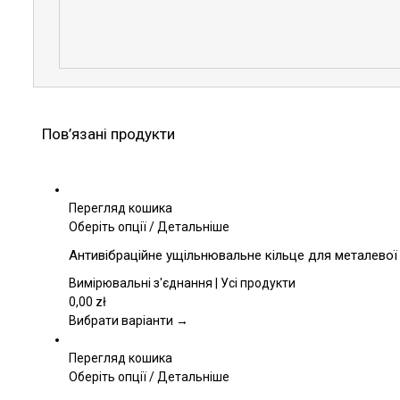
Пов’язані продукти
Перегляд кошика
Цей
Оберіть опції
/
Детальніше
товар
Антивібраційне ущільнювальне кільце для металевої
має
кілька
Вимірювальні з'єднання | Усі продукти
варіантів.
0,00
zł
Параметри
Вибрати варіанти →
можна
вибрати
Перегляд кошика
на
Цей
Оберіть опції
/
Детальніше
сторінці
товар