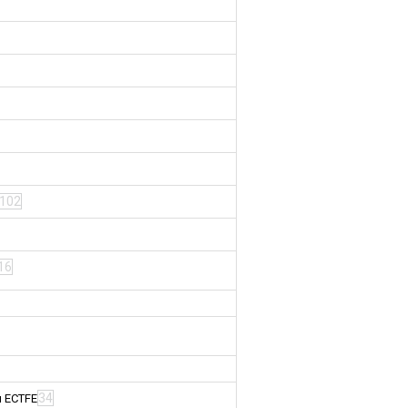
102
16
34
м ECTFE