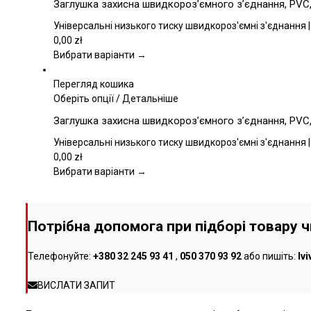
Заглушка захисна швидкороз’ємного з’єднання, PVC, 
товару
має
кілька
Універсальні низького тиску швидкороз'ємні з'єднання |
варіантів.
0,00
zł
Параметри
Вибрати варіанти →
можна
вибрати
Перегляд кошика
на
Цей
Оберіть опції
/
Детальніше
сторінці
товар
Заглушка захисна швидкороз’ємного з’єднання, PVC, 
товару
має
кілька
Універсальні низького тиску швидкороз'ємні з'єднання |
варіантів.
0,00
zł
Параметри
Вибрати варіанти →
можна
вибрати
на
Потрібна допомога при підборі товару 
сторінці
товару
Телефонуйте:
+380 32 245 93 41
,
050 370 93 92
або пишіть:
lv
ВИСЛАТИ ЗАПИТ