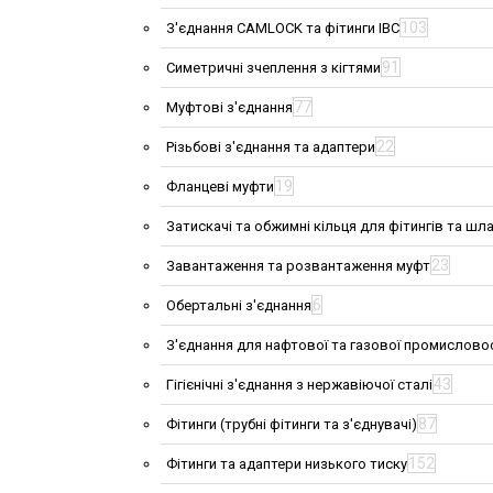
103
З'єднання CAMLOCK та фітинги IBC
91
Симетричні зчеплення з кігтями
77
Муфтові з'єднання
22
Різьбові з'єднання та адаптери
19
Фланцеві муфти
Затискачі та обжимні кільця для фітингів та шла
23
Завантаження та розвантаження муфт
6
Обертальні з'єднання
З'єднання для нафтової та газової промислово
43
Гігієнічні з'єднання з нержавіючої сталі
87
Фітинги (трубні фітинги та з'єднувачі)
152
Фітинги та адаптери низького тиску