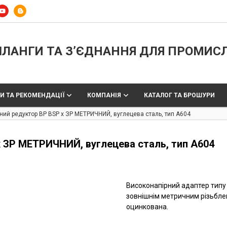
ЛАНГИ ТА З’ЄДНАННЯ ДЛЯ ПРОМИС
И ТА РЕКОМЕНДАЦІЇ
КОМПАНІЯ
КАТАЛОГ ТА БРОШУРИ
чний редуктор ВР BSP x ЗР МЕТРИЧНИЙ, вуглецева сталь, тип A604
x ЗР МЕТРИЧНИЙ, вуглецева сталь, тип A604
Високонапірний адаптер типу 
зовнішнім метричним різьблен
оцинкована.