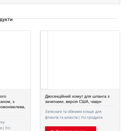
одукти
ого
Двосекційний хомут для шланга з
паном, з
зачепами, версія США, чавун
ромонікелева,
Затискачі та обжимні кільця для
фітингів та шлангів | Усі продукти
ску
 | Усі