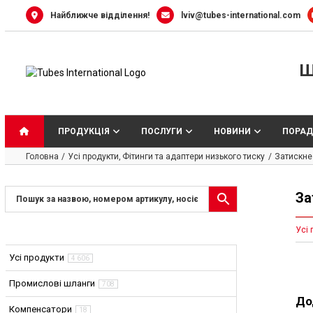
Skip
Найближче відділення!
lviv@tubes-international.com
to
content
Ш
ПРОДУКЦІЯ
ПОСЛУГИ
НОВИНИ
ПОРАД
Головна
Усі продукти
Фітинги та адаптери низького тиску
Затискне 
За
Усі 
Усі продукти
4 606
Промислові шланги
708
До
Компенсатори
18