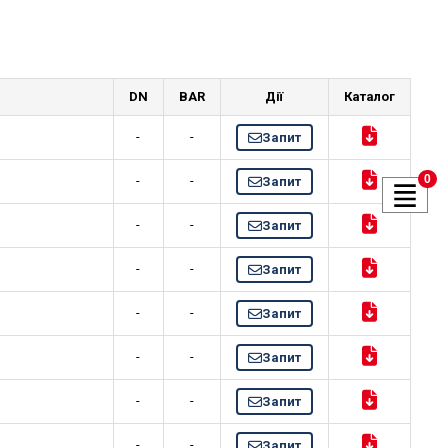
DN
BAR
Дії
Каталог
-
-
Запит
0
-
-
Запит
-
-
Запит
-
-
Запит
-
-
Запит
-
-
Запит
-
-
Запит
-
-
Запит