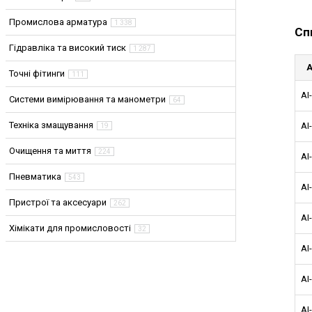
Промислова арматура
1 338
Сп
Гідравліка та високий тиск
1 287
А
Точні фітинги
111
AI
Системи вимірювання та манометри
64
Техніка змащування
AI
19
Очищення та миття
224
AI
Пневматика
543
AI
Пристрої та аксесуари
262
AI
Хімікати для промисловості
32
AI
AI
AI