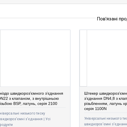
Пов’язані пр
ніздо швидкороз’ємного з’єднання
Штекер швидкороз’ємн
N22 з клапаном, з внутрішньою
з’єднання DN4,8 з кла
ізьбою BSP, латунь, серія 2100
різьбленням, латунь х
серія 1100N
ніверсальні низького тиску
Універсальні низького ти
видкороз'ємні з'єднання | Усі
швидкороз'ємні з'єднання
родукти