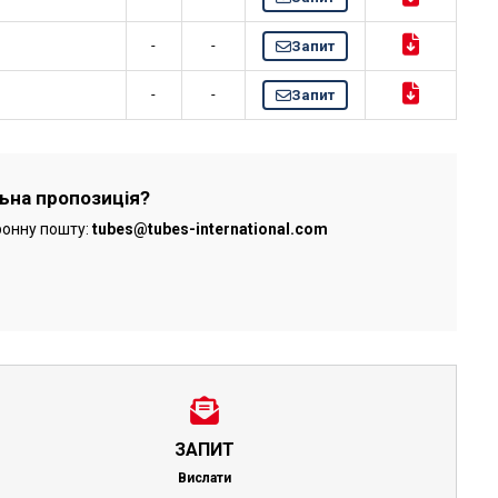
-
-
Запит
-
-
Запит
льна пропозиція?
ронну пошту:
tubes@tubes-international.com
ЗАПИТ
Вислати