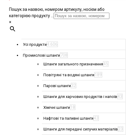
Пошук за назвою, номером артикулу, носієм або
категорією продукту ...
×
4 606
Усі продукти
708
Промислові шланги
45
Шланги загального призначення
189
Повітряні та водяні шланги
32
Парові шланги
43
Шланги для харчових продуктів і напоїв
18
Хімічні шланги
43
Нафтові та паливні шланги
23
Шланги для передачі сипучих матеріалів