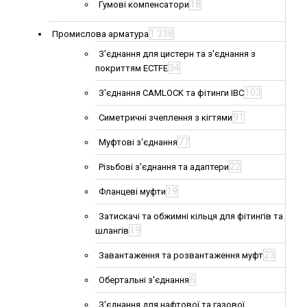
18
Гумові компенсатори
1 338
Промислова арматура
З'єднання для цистерн та з'єднання з
34
покриттям ECTFE
103
З'єднання CAMLOCK та фітинги IBC
91
Симетричні зчеплення з кігтями
77
Муфтові з'єднання
22
Різьбові з'єднання та адаптери
19
Фланцеві муфти
Затискачі та обжимні кільця для фітингів та
19
шлангів
23
Завантаження та розвантаження муфт
6
Обертальні з'єднання
З'єднання для нафтової та газової