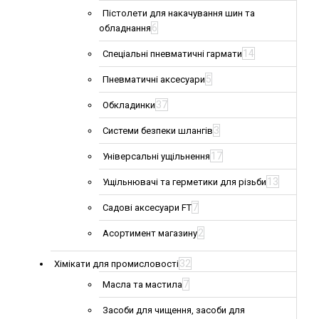
Пістолети для накачування шин та
6
обладнання
14
Спеціальні пневматичні гармати
5
Пневматичні аксесуари
37
Обкладинки
3
Системи безпеки шлангів
17
Універсальні ущільнення
13
Ущільнювачі та герметики для різьби
7
Садові аксесуари FT
2
Асортимент магазину
32
Хімікати для промисловості
7
Масла та мастила
Засоби для чищення, засоби для