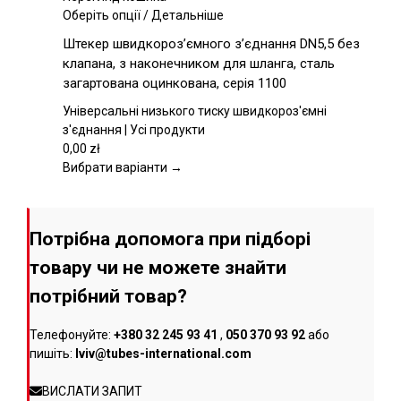
товару
Цей
Оберіть опції
/
Детальніше
товар
Штекер швидкороз’ємного з’єднання DN5,5 без
має
клапана, з наконечником для шланга, сталь
кілька
загартована оцинкована, серія 1100
варіантів.
Параметри
Універсальні низького тиску швидкороз'ємні
можна
з'єднання | Усі продукти
вибрати
0,00
zł
на
Вибрати варіанти →
сторінці
товару
Потрібна допомога при підборі
товару чи не можете знайти
потрібний товар?
Телефонуйте:
+380 32 245 93 41
,
050 370 93 92
або
пишіть:
lviv@tubes-international.com
ВИСЛАТИ ЗАПИТ