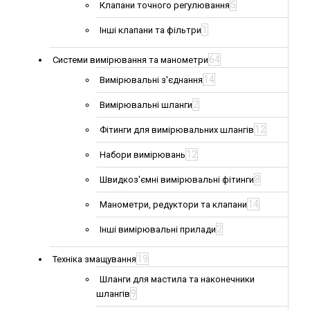
5
Клапани точного регулювання
1
Інші клапани та фільтри
64
Системи вимірювання та манометри
14
Вимірювальні з'єднання
2
Вимірювальні шланги
12
Фітинги для вимірювальних шлангів
12
Набори вимірювань
8
Швидкоз'ємні вимірювальні фітинги
14
Манометри, редуктори та клапани
2
Інші вимірювальні прилади
19
Техніка змащування
Шланги для мастила та наконечники
9
шлангів