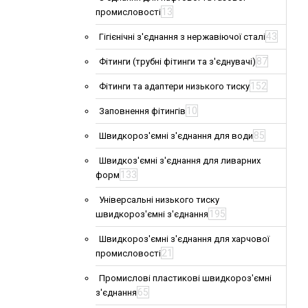
13
промисловості
43
Гігієнічні з'єднання з нержавіючої сталі
87
Фітинги (трубні фітинги та з'єднувачі)
152
Фітинги та адаптери низького тиску
10
Заповнення фітингів
85
Швидкороз'ємні з'єднання для води
Швидкоз'ємні з'єднання для ливарних
133
форм
Універсальні низького тиску
195
швидкороз'ємні з'єднання
Швидкороз'ємні з'єднання для харчової
21
промисловості
Промислові пластикові швидкороз'ємні
65
з'єднання