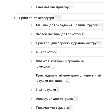
38
Пневматичні приводи
262
Пристрої та аксесуари
45
Машини для складання шлангів і трубок
1
Запасні частини для пристроїв
7
Пристрої для обробки гідравлічних труб
10
Інші пристрої
Шлангові котушки з пружинним
18
приводом
Ручні, гідравлічні, електричні, пневматичні
2
котушки для шлангів
2
Інші котушки
12
Аксесуари для котушок
61
Пневматичні гармати