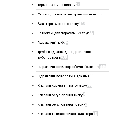
48
Термопластичні шланги
339
Фітинги для високонапірних шлангів
160
Адаптери високого тиску
55
Затискачі для гідравлічних труб
2
Гідравлічні труби
Трубні з'єднання для гідравлічних
288
трубопроводів
162
Гідравлічні швидкороз'ємні з'єднання
11
Гідравлічні поворотні з'єднання
33
Клапани керування напрямком
6
Клапани регулювання тиску
9
Клапани регулювання потоку
12
Клапани та пластинчасті адаптери