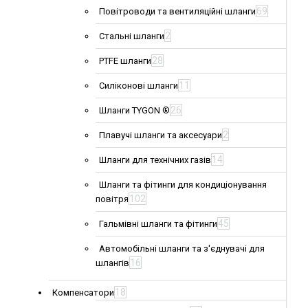
69
Повітроводи та вентиляційні шланги
2
Стальні шланги
28
PTFE шланги
11
Силіконові шланги
26
Шланги TYGON ®
2
Плавучі шланги та аксесуари
14
Шланги для технічних газів
Шланги та фітинги для кондиціонування
102
повітря
45
Гальмівні шланги та фітинги
Автомобільні шланги та з'єднувачі для
16
шлангів
18
Компенсатори