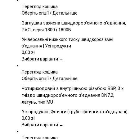
Перегляд кошика
Цей
Оберіть опції
/
Детальніше
товар
Заглушка захисна швидкороз’ємного з’єднання,
має
PVC, серія 1800 і 1800N
кілька
варіантів.
Універсальні низького тиску швидкороз'ємні
Параметри
з'єднання | Усі продукти
можна
0,00
zł
вибрати
Вибрати варіанти →
на
сторінці
Перегляд кошика
товару
Цей
Оберіть опції
/
Детальніше
товар
Чотириходовий з внутрішньою різьбою BSP, 3 x
має
гніздо швидкороз’ємного з’єднання DN7,2,
кілька
латунь, тип MU
варіантів.
Параметри
Усі продукти | Фітинги (трубні фітинги та з'єднувачі)
можна
0,00
zł
вибрати
Вибрати варіанти →
на
сторінці
Перегляд кошика