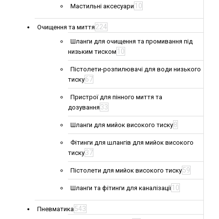
10
Мастильні аксесуари
224
Очищення та миття
Шланги для очищення та промивання під
10
низьким тиском
Пістолети-розпилювачі для води низького
67
тиску
Пристрої для пінного миття та
33
дозування
8
Шланги для мийок високого тиску
Фітинги для шлангів для мийок високого
37
тиску
59
Пістолети для мийок високого тиску
10
Шланги та фітинги для каналізації
543
Пневматика