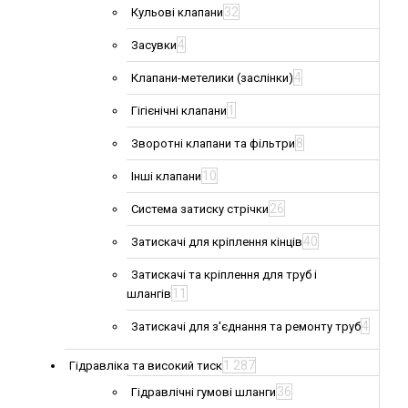
32
Кульові клапани
4
Засувки
4
Клапани-метелики (заслінки)
1
Гігієнічні клапани
8
Зворотні клапани та фільтри
10
Інші клапани
26
Система затиску стрічки
40
Затискачі для кріплення кінців
Затискачі та кріплення для труб і
11
шлангів
4
Затискачі для з'єднання та ремонту труб
1 287
Гідравліка та високий тиск
36
Гідравлічні гумові шланги