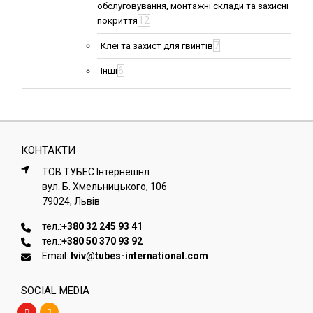
обслуговування, монтажні склади та захисні
12
покриття
7
Клеї та захист для гвинтів
6
Інші
КОНТАКТИ
ТОВ ТУБЕС Iнтернешнл
вул. Б. Хмельницького, 106
79024, Львiв
тел.:
+380 32 245 93 41
тел.:
+380 50 370 93 92
Email:
lviv@tubes-international.com
SOCIAL MEDIA