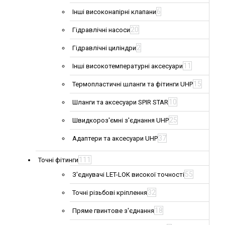
6
Інші високонапірні клапани
20
Гідравлічні насоси
2
Гідравлічні циліндри
11
Інші високотемпературні аксесуари
15
Термопластичні шланги та фітинги UHP
10
Шланги та аксесуари SPIR STAR
25
Швидкороз'ємні з'єднання UHP
37
Адаптери та аксесуари UHP
111
Точні фітинги
55
З'єднувачі LET-LOK високої точності
32
Точні різьбові кріплення
18
Пряме гвинтове з'єднання