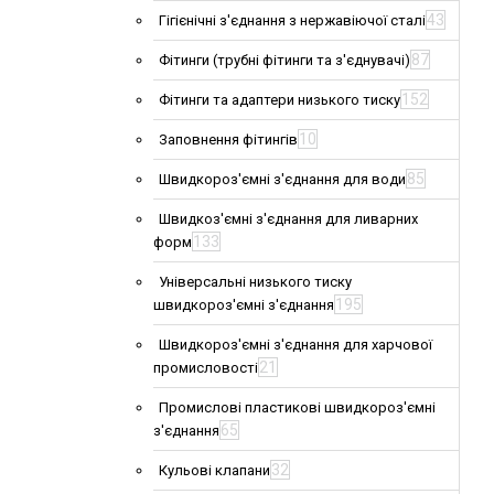
43
Гігієнічні з'єднання з нержавіючої сталі
87
Фітинги (трубні фітинги та з'єднувачі)
152
Фітинги та адаптери низького тиску
10
Заповнення фітингів
85
Швидкороз'ємні з'єднання для води
Швидкоз'ємні з'єднання для ливарних
133
форм
Універсальні низького тиску
195
швидкороз'ємні з'єднання
Швидкороз'ємні з'єднання для харчової
21
промисловості
Промислові пластикові швидкороз'ємні
65
з'єднання
32
Кульові клапани