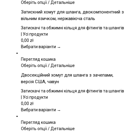
Цей
Оберіть опції
/
Детальніше
товар
Затискний хомут для шланга, двокомпонентний з
має
вільним язичком, нержавіюча сталь
кілька
варіантів.
Затискачі та обжимні кільця для фітингів та шлангів
Параметри
| Усі продукти
можна
0,00
zł
вибрати
Вибрати варіанти →
на
сторінці
Перегляд кошика
товару
Цей
Оберіть опції
/
Детальніше
товар
Двосекційний хомут для шланга з зачепами,
має
версія США, чавун
кілька
варіантів.
Затискачі та обжимні кільця для фітингів та шлангів
Параметри
| Усі продукти
можна
0,00
zł
вибрати
Вибрати варіанти →
на
сторінці
Перегляд кошика
товару
Цей
Оберіть опції
/
Детальніше