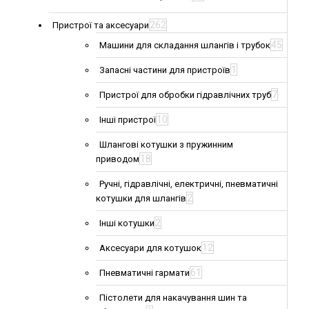
262
Пристрої та аксесуари
45
Машини для складання шлангів і трубок
1
Запасні частини для пристроїв
7
Пристрої для обробки гідравлічних труб
10
Інші пристрої
Шлангові котушки з пружинним
18
приводом
Ручні, гідравлічні, електричні, пневматичні
2
котушки для шлангів
2
Інші котушки
12
Аксесуари для котушок
61
Пневматичні гармати
Пістолети для накачування шин та