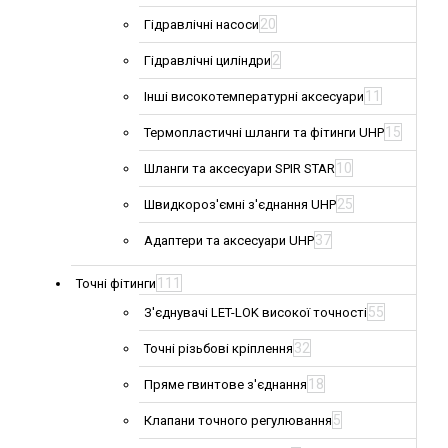
20
Гідравлічні насоси
2
Гідравлічні циліндри
11
Інші високотемпературні аксесуари
15
Термопластичні шланги та фітинги UHP
10
Шланги та аксесуари SPIR STAR
25
Швидкороз'ємні з'єднання UHP
37
Адаптери та аксесуари UHP
111
Точні фітинги
55
З'єднувачі LET-LOK високої точності
32
Точні різьбові кріплення
18
Пряме гвинтове з'єднання
5
Клапани точного регулювання