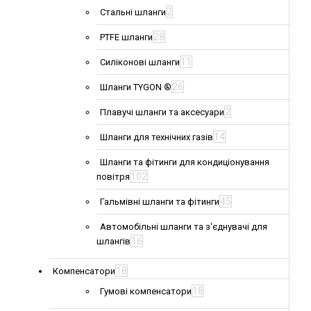
2
Стальні шланги
28
PTFE шланги
11
Силіконові шланги
26
Шланги TYGON ®
2
Плавучі шланги та аксесуари
14
Шланги для технічних газів
Шланги та фітинги для кондиціонування
102
повітря
45
Гальмівні шланги та фітинги
Автомобільні шланги та з'єднувачі для
16
шлангів
18
Компенсатори
18
Гумові компенсатори