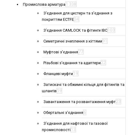
1 338
Промислова арматура
З'єднання для цистерн та з'єднання з
34
покриттям ECTFE
103
З'єднання CAMLOCK та фітинги IBC
91
Симетричні зчеплення з кігтями
77
Муфтові з'єднання
22
Різьбові з'єднання та адаптери
19
Фланцеві муфти
Затискачі та обжимні кільця для фітингів та
19
шлангів
23
Завантаження та розвантаження муфт
6
Обертальні з'єднання
З'єднання для нафтової та газової
13
промисловості