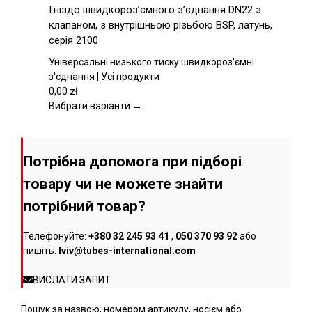
товар
Гніздо швидкороз’ємного з’єднання DN22 з
має
клапаном, з внутрішньою різьбою BSP, латунь,
кілька
серія 2100
варіантів.
Параметри
Універсальні низького тиску швидкороз'ємні
можна
з'єднання | Усі продукти
вибрати
0,00
zł
на
Вибрати варіанти →
сторінці
товару
Потрібна допомога при підборі
товару чи не можете знайти
потрібний товар?
Телефонуйте:
+380 32 245 93 41
,
050 370 93 92
або
пишіть:
lviv@tubes-international.com
ВИСЛАТИ ЗАПИТ
Пошук за назвою, номером артикулу, носієм або