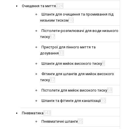
224
Очищення та миття
Шланги для очищення та промивання під
10
низьким тиском
Пістолети-розпилювачі для води низького
67
тиску
Пристрої для пінного миття та
33
дозування
8
Шланги для мийок високого тиску
Фітинги для шлангів для мийок високого
37
тиску
59
Пістолети для мийок високого тиску
10
Шланги та фітинги для каналізації
543
Пневматика
35
Пневматичні шланги