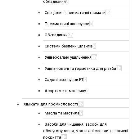
6
обладнання
14
Спеціальні пневматичні гармати
5
Пневматичні аксесуари
37
Обкладинки
3
Системи безпеки шлангів
17
Універсальні ущільнення
13
Ущільнювачі та герметики для різьби
7
Садові аксесуари FT
2
Асортимент магазину
32
Хімікати для промисловості
7
Масла та мастила
Засоби для чищення, засоби для
обслуговування, монтажні склади та захисні
12
покриття