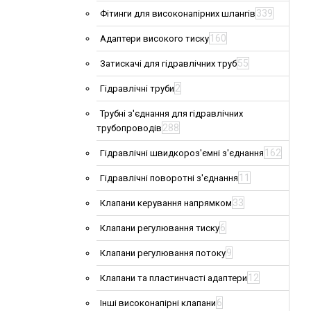
339
Фітинги для високонапірних шлангів
160
Адаптери високого тиску
55
Затискачі для гідравлічних труб
2
Гідравлічні труби
Трубні з'єднання для гідравлічних
288
трубопроводів
162
Гідравлічні швидкороз'ємні з'єднання
11
Гідравлічні поворотні з'єднання
33
Клапани керування напрямком
6
Клапани регулювання тиску
9
Клапани регулювання потоку
12
Клапани та пластинчасті адаптери
6
Інші високонапірні клапани