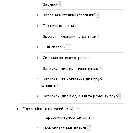
4
Засувки
4
Клапани-метелики (заслінки)
1
Гігієнічні клапани
8
Зворотні клапани та фільтри
10
Інші клапани
26
Система затиску стрічки
40
Затискачі для кріплення кінців
Затискачі та кріплення для труб і
11
шлангів
4
Затискачі для з'єднання та ремонту труб
1 287
Гідравліка та високий тиск
36
Гідравлічні гумові шланги
48
Термопластичні шланги