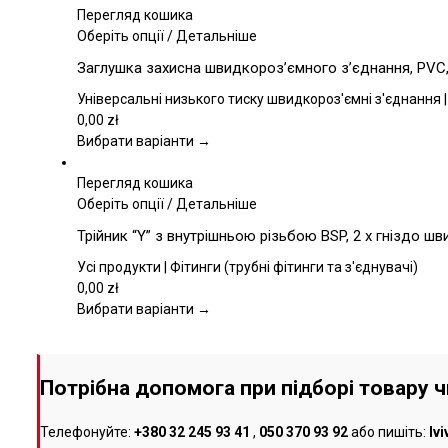
вибрати
Перегляд кошика
на
Цей
Оберіть опції
/
Детальніше
сторінці
товар
Заглушка захисна швидкороз’ємного з’єднання, PVC, 
товару
має
кілька
Універсальні низького тиску швидкороз'ємні з'єднання |
варіантів.
0,00
zł
Параметри
Вибрати варіанти →
можна
вибрати
Перегляд кошика
на
Цей
Оберіть опції
/
Детальніше
сторінці
товар
Трійник “Y” з внутрішньою різьбою BSP, 2 x гніздо ш
товару
має
кілька
Усі продукти | Фітинги (трубні фітинги та з'єднувачі)
варіантів.
0,00
zł
Параметри
Вибрати варіанти →
можна
вибрати
на
Потрібна допомога при підборі товару 
сторінці
товару
Телефонуйте:
+380 32 245 93 41
,
050 370 93 92
або пишіть:
lv