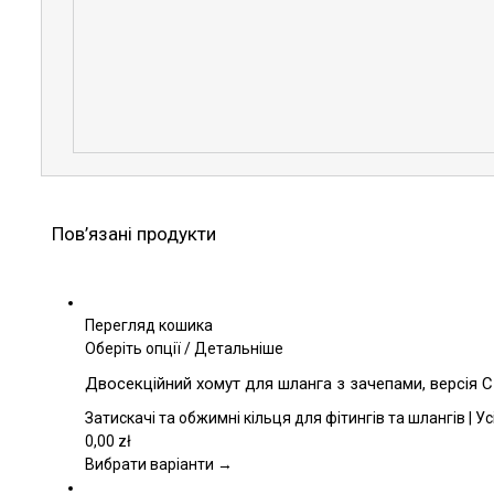
Пов’язані продукти
Перегляд кошика
Цей
Оберіть опції
/
Детальніше
товар
Двосекційний хомут для шланга з зачепами, версія 
має
кілька
Затискачі та обжимні кільця для фітингів та шлангів | У
варіантів.
0,00
zł
Параметри
Вибрати варіанти →
можна