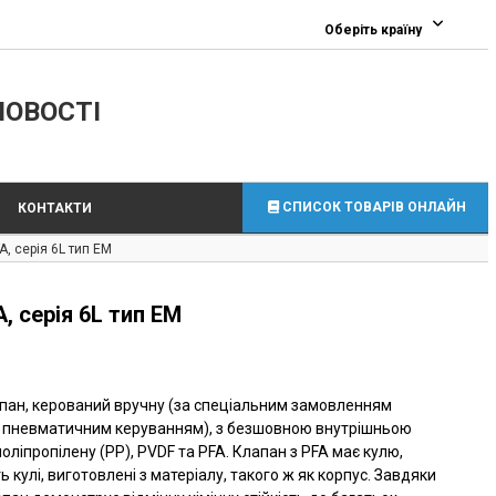
0
Оберіть країну
ЛОВОСТІ
СПИСОК ТОВАРІВ ОНЛАЙН
КОНТАКТИ
, серія 6L тип EM
, серія 6L тип EM
пан, керований вручну (за спеціальним замовленням
о пневматичним керуванням), з безшовною внутрішньою
оліпропілену (PP), PVDF та PFA. Клапан з PFA має кулю,
ь кулі, виготовлені з матеріалу, такого ж як корпус. Завдяки