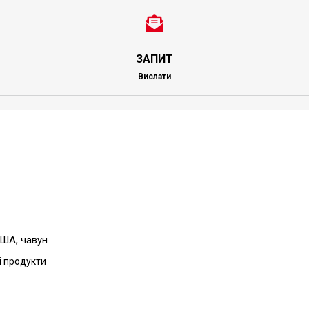
ЗАПИТ
Вислати
США, чавун
сі продукти