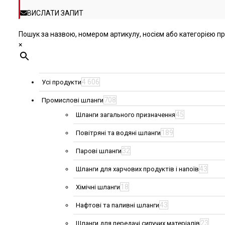
ВИСЛАТИ ЗАПИТ
Пошук за назвою, номером артикулу, носієм або категорією про
×
4 606
Усі продукти
708
Промислові шланги
45
Шланги загального призначення
189
Повітряні та водяні шланги
32
Парові шланги
43
Шланги для харчових продуктів і напоїв
18
Хімічні шланги
43
Нафтові та паливні шланги
23
Шланги для передачі сипучих матеріалів