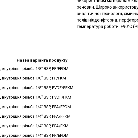
використаним матеріалам клап
речовин. Широко використовує
аналітичної технології, хіміч
полівінілденфторид, перфтор
температура роботи: +90°C (PP
Назва варіанта продукту
, внутрішня різьба 1/8" BSP, PP/EPDM
, внутрішня різьба 1/8" BSP, PP/FKM
, внутрішня різьба 1/8" BSP, PVDF/FFKM
, внутрішня різьба 1/8" BSP, PVDF/FKM
, внутрішня різьба 1/4" BSP, PFA/EPDM
, внутрішня різьба 1/4" BSP, PFA/FFKM
, внутрішня різьба 1/4" BSP, PFA/FKM
, внутрішня різьба 1/4" BSP, PP/EPDM