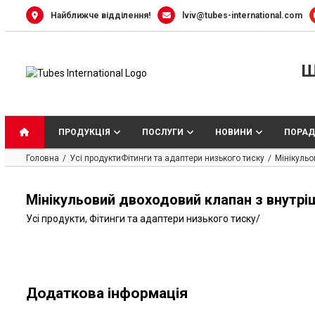
Skip
Найближче відділення!
lviv@tubes-international.com
to
content
Ш
ПРОДУКЦІЯ
ПОСЛУГИ
НОВИНИ
ПОРАД
Головна
Усі продукти
Фітинги та адаптери низького тиску
Мінікульо
Мінікульовий двоходовий клапан з внутріш
Усі продукти
,
Фітинги та адаптери низького тиску
/
Додаткова інформація