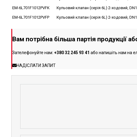
EM-6L701F1012PVFK
Кульовий клапан (серія 6L) 2-ходовий, DN1
EM-6L701F1012PVFP
Кульовий клапан (серія 6L) 2-ходовий, DN1
Вам потрібна більша партія продукції а
Зателефонуйте нам:
+380 32 245 93 41
або напишіть нам на е
НАДІСЛАТИ ЗАПИТ