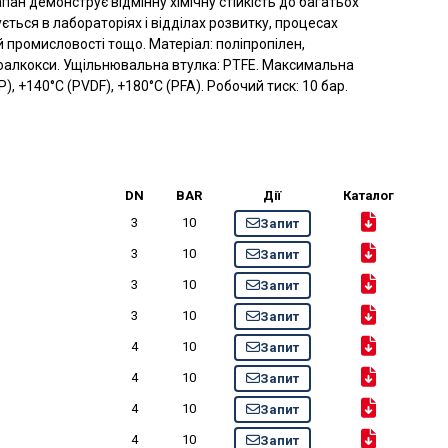
ан демонструє відмінну хімічну стійкість до багатьох
ться в лабораторіях і відділах розвитку, процесах
ній промисловості тощо. Матеріал: поліпропілен,
оалкокси. Ущільнювальна втулка: PTFE. Максимальна
), +140°C (PVDF), +180°C (PFA). Робочий тиск: 10 бар.
DN
BAR
Дії
Каталог
3
10
Запит
3
10
Запит
3
10
Запит
3
10
Запит
4
10
Запит
4
10
Запит
4
10
Запит
4
10
Запит