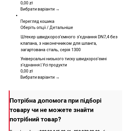
вибрати
0,00
zł
на
Вибрати варіанти →
сторінці
товару
Перегляд кошика
Цей
Оберіть опції
/
Детальніше
товар
Штекер швидкороз’ємного з’єднання DN7,4 без
має
клапана, з наконечником для шланга,
кілька
загартована сталь, серія 1300
варіантів.
Параметри
Універсальні низького тиску швидкороз'ємні
можна
з'єднання | Усі продукти
вибрати
0,00
zł
на
Вибрати варіанти →
сторінці
товару
Потрібна допомога при підборі
товару чи не можете знайти
потрібний товар?