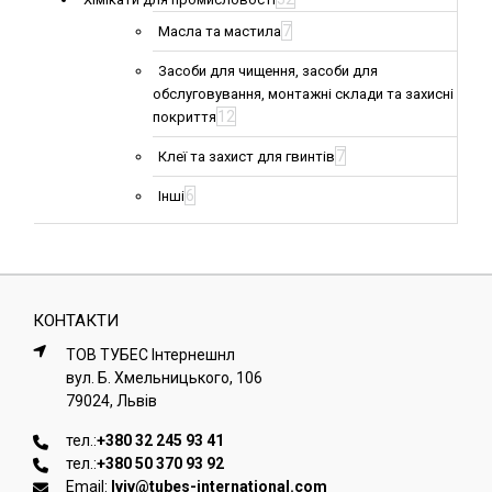
7
Масла та мастила
Засоби для чищення, засоби для
обслуговування, монтажні склади та захисні
12
покриття
7
Клеї та захист для гвинтів
6
Інші
КОНТАКТИ
ТОВ ТУБЕС Iнтернешнл
вул. Б. Хмельницького, 106
79024, Львiв
тел.:
+380 32 245 93 41
тел.:
+380 50 370 93 92
Email:
lviv@tubes-international.com