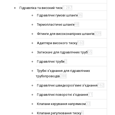
1 287
Гідравліка та високий тиск
36
Гідравлічні гумові шланги
48
Термопластичні шланги
339
Фітинги для високонапірних шлангів
160
Адаптери високого тиску
55
Затискачі для гідравлічних труб
2
Гідравлічні труби
Трубні з'єднання для гідравлічних
288
трубопроводів
162
Гідравлічні швидкороз'ємні з'єднання
11
Гідравлічні поворотні з'єднання
33
Клапани керування напрямком
6
Клапани регулювання тиску