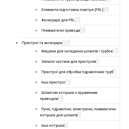
88
Елементи підготовки повітря (FRL)
22
Аксесуари для FRL
38
Пневматичні приводи
262
Пристрої та аксесуари
45
Машини для складання шлангів і трубок
1
Запасні частини для пристроїв
7
Пристрої для обробки гідравлічних труб
10
Інші пристрої
Шлангові котушки з пружинним
18
приводом
Ручні, гідравлічні, електричні, пневматичні
2
котушки для шлангів
2
Інші котушки