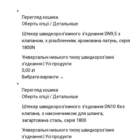
Перегляд кошика
Цей
Оберіть опції
/
Детальніше
товар
Штекер швидкороз’ємного з’єднання DN9,5 з
має
клапаном, з різьбленням, хромована латунь, серія
кілька
1800N
варіантів.
Параметри
Універсальні низького тиску швидкороз'ємні
можна
з'єднання | Усі продукти
вибрати
0,00
zł
на
Вибрати варіанти →
сторінці
товару
Перегляд кошика
Цей
Оберіть опції
/
Детальніше
товар
Штекер швидкороз’ємного з’єднання DN10 без
має
клапана, з наконечником для шланга,
кілька
загартована сталь, серія 1800
варіантів.
Параметри
Універсальні низького тиску швидкороз'ємні
можна
з'єднання | Усі продукти