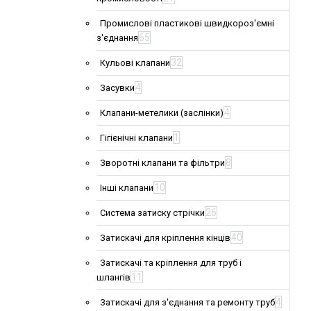
Промислові пластикові швидкороз'ємні
65
з'єднання
32
Кульові клапани
4
Засувки
4
Клапани-метелики (заслінки)
1
Гігієнічні клапани
8
Зворотні клапани та фільтри
10
Інші клапани
26
Система затиску стрічки
40
Затискачі для кріплення кінців
Затискачі та кріплення для труб і
11
шлангів
4
Затискачі для з'єднання та ремонту труб