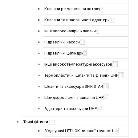
9
Клапани регулювання потоку
12
Клапани та пластинчасті адаптери
6
Інші високонапірні клапани
20
Гідравлічні насоси
2
Гідравлічні циліндри
11
Інші високотемпературні аксесуари
15
Термопластичні шланги та фітинги UHP
10
Шланги та аксесуари SPIR STAR
25
Швидкороз'ємні з'єднання UHP
37
Адаптери та аксесуари UHP
111
Точні фітинги
55
З'єднувачі LET-LOK високої точності