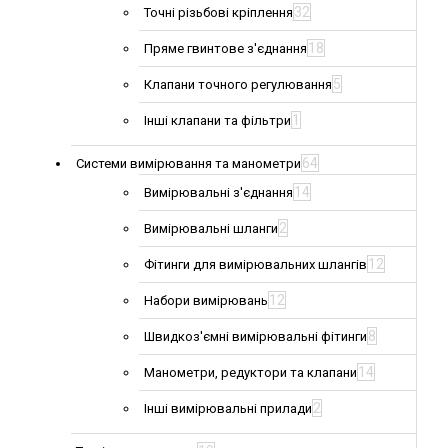
32
Точні різьбові кріплення
18
Пряме гвинтове з'єднання
5
Клапани точного регулювання
1
Інші клапани та фільтри
64
Системи вимірювання та манометри
14
Вимірювальні з'єднання
2
Вимірювальні шланги
12
Фітинги для вимірювальних шлангів
12
Набори вимірювань
8
Швидкоз'ємні вимірювальні фітинги
14
Манометри, редуктори та клапани
2
Інші вимірювальні прилади