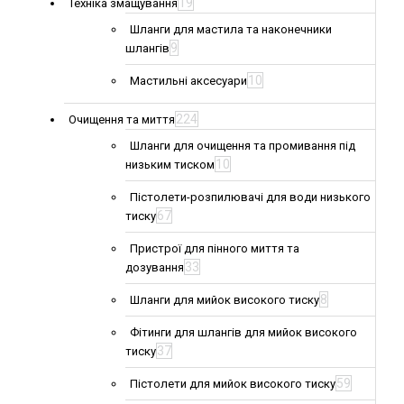
19
Техніка змащування
Шланги для мастила та наконечники
9
шлангів
10
Мастильні аксесуари
224
Очищення та миття
Шланги для очищення та промивання під
10
низьким тиском
Пістолети-розпилювачі для води низького
67
тиску
Пристрої для пінного миття та
33
дозування
8
Шланги для мийок високого тиску
Фітинги для шлангів для мийок високого
37
тиску
59
Пістолети для мийок високого тиску