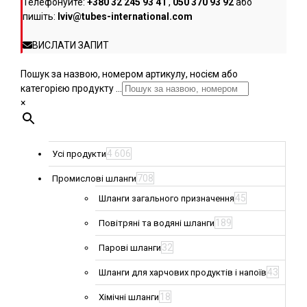
Телефонуйте:
+380 32 245 93 41
,
050 370 93 92
або
пишіть:
lviv@tubes-international.com
ВИСЛАТИ ЗАПИТ
Пошук за назвою, номером артикулу, носієм або
категорією продукту ...
×
4 606
Усі продукти
708
Промислові шланги
45
Шланги загального призначення
189
Повітряні та водяні шланги
32
Парові шланги
43
Шланги для харчових продуктів і напоїв
18
Хімічні шланги