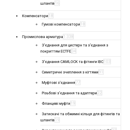
16
шлангів
18
Компенсатори
18
Гумові компенсатори
1 338
Промислова арматура
З'єднання для цистерн та з'єднання з
34
покриттям ECTFE
103
З'єднання CAMLOCK та фітинги IBC
91
Симетричні зчеплення з кігтями
77
Муфтові з'єднання
22
Різьбові з'єднання та адаптери
19
Фланцеві муфти
Затискачі та обжимні кільця для фітингів та
19
шлангів