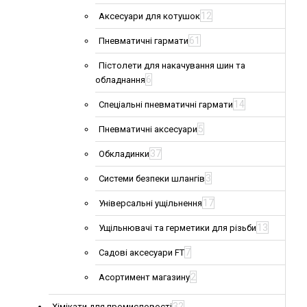
12
Аксесуари для котушок
61
Пневматичні гармати
Пістолети для накачування шин та
6
обладнання
14
Спеціальні пневматичні гармати
5
Пневматичні аксесуари
37
Обкладинки
3
Системи безпеки шлангів
17
Універсальні ущільнення
13
Ущільнювачі та герметики для різьби
7
Садові аксесуари FT
2
Асортимент магазину
32
Хімікати для промисловості