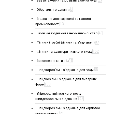
23
Завантаження та розвантаження муфт
6
Обертальні з'єднання
З'єднання для нафтової та газової
13
промисловості
43
Гігієнічні з'єднання з нержавіючої сталі
87
Фітинги (трубні фітинги та з'єднувачі)
152
Фітинги та адаптери низького тиску
10
Заповнення фітингів
85
Швидкороз'ємні з'єднання для води
Швидкоз'ємні з'єднання для ливарних
133
форм
Універсальні низького тиску
195
швидкороз'ємні з'єднання
Швидкороз'ємні з'єднання для харчової
21
промисловості