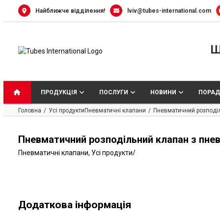
Skip
Найближче відділення!
lviv@tubes-international.com
to
content
Ш
ПРОДУКЦІЯ
ПОСЛУГИ
НОВИНИ
ПОРАД
Головна
Усі продукти
Пневматичні клапани
Пневматичний розподіл
Пневматичний розподільний клапан з пнев
Пневматичні клапани
,
Усі продукти
/
Додаткова інформація