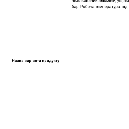
нікельований алюміній, ущіль
бар. Робоча температура: від 
Назва варіанта продукту