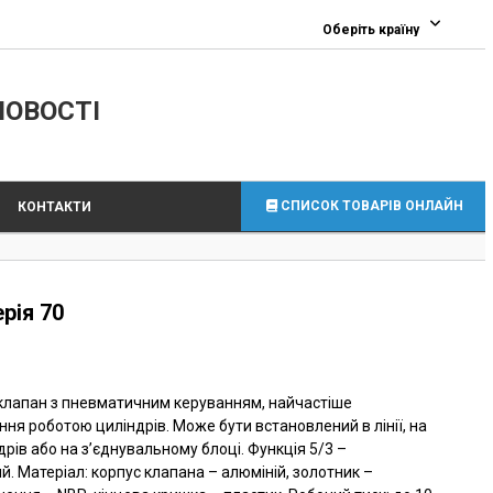
0
Оберіть країну
ЛОВОСТІ
СПИСОК ТОВАРІВ ОНЛАЙН
КОНТАКТИ
рія 70
клапан з пневматичним керуванням, найчастіше
ня роботою циліндрів. Може бути встановлений в лінії, на
дрів або на з’єднувальному блоці. Функція 5/3 –
й. Матеріал: корпус клапана – алюміній, золотник –