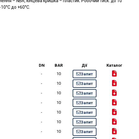
нення – NBR, кінцева кришка – пластик. Робочий тиск: до 10
-10°C до +60°C.
DN
BAR
Дії
Каталог
-
10
Запит
-
10
Запит
-
10
Запит
-
10
Запит
-
10
Запит
-
10
Запит
-
10
Запит