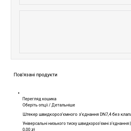
Пов’язані продукти
Перегляд кошика
Цей
Оберіть опції
/
Детальніше
товар
Штекер швидкороз’ємного з’єднання DN7,4 без клапан
має
кілька
Універсальні низького тиску швидкороз'ємні з'єднання |
варіантів.
0,00
zł