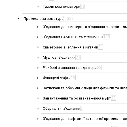
18
Гумові компенсатори
1 338
Промислова арматура
З'єднання для цистерн та з'єднання з покриття
103
З'єднання CAMLOCK та фітинги IBC
91
Симетричні зчеплення з кігтями
77
Муфтові з'єднання
22
Різьбові з'єднання та адаптери
19
Фланцеві муфти
Затискачі та обжимні кільця для фітингів та шла
23
Завантаження та розвантаження муфт
6
Обертальні з'єднання
З'єднання для нафтової та газової промислово