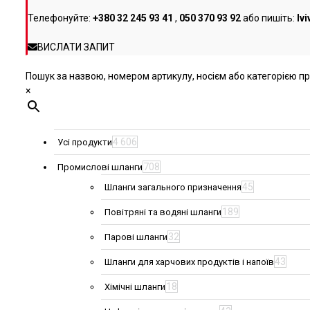
товару
Телефонуйте:
+380 32 245 93 41
,
050 370 93 92
або пишіть:
lv
ВИСЛАТИ ЗАПИТ
Пошук за назвою, номером артикулу, носієм або категорією про
×
4 606
Усі продукти
708
Промислові шланги
45
Шланги загального призначення
189
Повітряні та водяні шланги
32
Парові шланги
43
Шланги для харчових продуктів і напоїв
18
Хімічні шланги