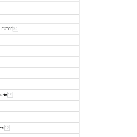
34
м ECTFE
19
нгів
13
сті