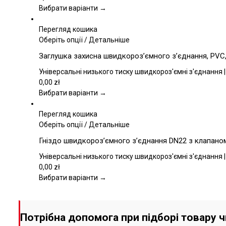
Параметри
Вибрати варіанти →
можна
вибрати
Перегляд кошика
на
Цей
Оберіть опції
/
Детальніше
сторінці
товар
Заглушка захисна швидкороз’ємного з’єднання, PVC,
товару
має
кілька
Універсальні низького тиску швидкороз'ємні з'єднання |
варіантів.
0,00
zł
Параметри
Вибрати варіанти →
можна
вибрати
Перегляд кошика
на
Цей
Оберіть опції
/
Детальніше
сторінці
товар
Гніздо швидкороз’ємного з’єднання DN22 з клапаном,
товару
має
кілька
Універсальні низького тиску швидкороз'ємні з'єднання |
варіантів.
0,00
zł
Параметри
Вибрати варіанти →
можна
вибрати
на
Потрібна допомога при підборі товару 
сторінці