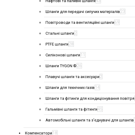
43
Нафтові та паливні шланги
23
Шланги для передачі сипучих матеріалів
69
Повітроводи та вентиляційні шланги
2
Стальні шланги
28
PTFE шланги
11
Силіконові шланги
26
Шланги TYGON ®
2
Плавучі шланги та аксесуари
14
Шланги для технічних газів
Шланги та фітинги для кондиціонування повітря
45
Гальмівні шланги та фітинги
Автомобільні шланги та з'єднувачі для шлангів
18
Компенсатори