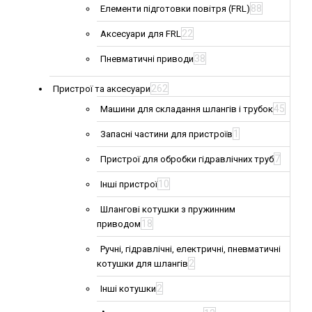
88
Елементи підготовки повітря (FRL)
22
Аксесуари для FRL
38
Пневматичні приводи
262
Пристрої та аксесуари
45
Машини для складання шлангів і трубок
1
Запасні частини для пристроїв
7
Пристрої для обробки гідравлічних труб
10
Інші пристрої
Шлангові котушки з пружинним
18
приводом
Ручні, гідравлічні, електричні, пневматичні
2
котушки для шлангів
2
Інші котушки