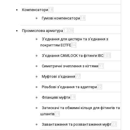
18
Компенсатори
18
Гумові компенсатори
1 338
Промислова арматура
З'єднання для цистерн та з'єднання з
34
покриттям ECTFE
103
З'єднання CAMLOCK та фітинги IBC
91
Симетричні зчеплення з кігтями
77
Муфтові з'єднання
22
Різьбові з'єднання та адаптери
19
Фланцеві муфти
Затискачі та обжимні кільця для фітингів та
19
шлангів
23
Завантаження та розвантаження муфт