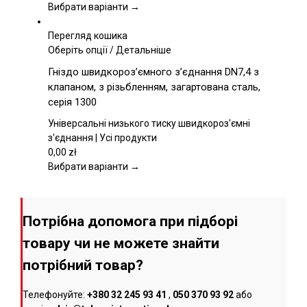
на
Вибрати варіанти →
сторінці
товару
Перегляд кошика
Цей
Оберіть опції
/
Детальніше
товар
Гніздо швидкороз’ємного з’єднання DN7,4 з
має
клапаном, з різьбленням, загартована сталь,
кілька
серія 1300
варіантів.
Параметри
Універсальні низького тиску швидкороз'ємні
можна
з'єднання | Усі продукти
вибрати
0,00
zł
на
Вибрати варіанти →
сторінці
товару
Потрібна допомога при підборі
товару чи не можете знайти
потрібний товар?
Телефонуйте:
+380 32 245 93 41
,
050 370 93 92
або