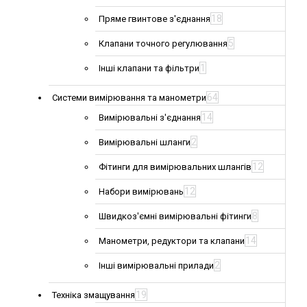
18
Пряме гвинтове з'єднання
5
Клапани точного регулювання
1
Інші клапани та фільтри
64
Системи вимірювання та манометри
14
Вимірювальні з'єднання
2
Вимірювальні шланги
12
Фітинги для вимірювальних шлангів
12
Набори вимірювань
8
Швидкоз'ємні вимірювальні фітинги
14
Манометри, редуктори та клапани
2
Інші вимірювальні прилади
19
Техніка змащування