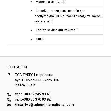
7
Масла та мастила
Засоби для чищення, засоби для
обслуговування, монтажні склади та захисні
12
покриття
7
Клеї та захист для гвинтів
6
Інші
КОНТАКТИ
ТОВ ТУБЕС Iнтернешнл
вул. Б. Хмельницького, 106
79024, Львiв
тел.:
+380 32 245 93 41
тел.:
+380 50 370 93 92
Email:
lviv@tubes-international.com