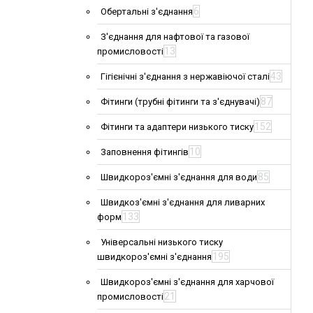
6
Обертальні з'єднання
З'єднання для нафтової та газової
13
промисловості
43
Гігієнічні з'єднання з нержавіючої сталі
87
Фітинги (трубні фітинги та з'єднувачі)
152
Фітинги та адаптери низького тиску
10
Заповнення фітингів
85
Швидкороз'ємні з'єднання для води
Швидкоз'ємні з'єднання для ливарних
133
форм
Універсальні низького тиску
195
швидкороз'ємні з'єднання
Швидкороз'ємні з'єднання для харчової
21
промисловості