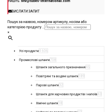
пишіть:
lviv@tubes-international.com
ВИСЛАТИ ЗАПИТ
Пошук за назвою, номером артикулу, носієм або
категорією продукту ...
×
4 606
Усі продукти
708
Промислові шланги
45
Шланги загального призначення
189
Повітряні та водяні шланги
32
Парові шланги
43
Шланги для харчових продуктів і напоїв
18
Хімічні шланги