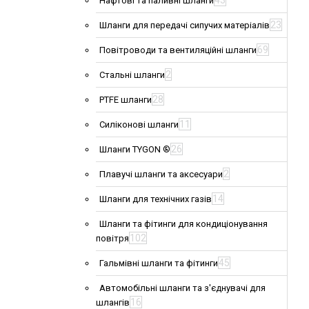
43
Нафтові та паливні шланги
23
Шланги для передачі сипучих матеріалів
69
Повітроводи та вентиляційні шланги
2
Стальні шланги
28
PTFE шланги
11
Силіконові шланги
26
Шланги TYGON ®
2
Плавучі шланги та аксесуари
14
Шланги для технічних газів
Шланги та фітинги для кондиціонування
102
повітря
45
Гальмівні шланги та фітинги
Автомобільні шланги та з'єднувачі для
16
шлангів