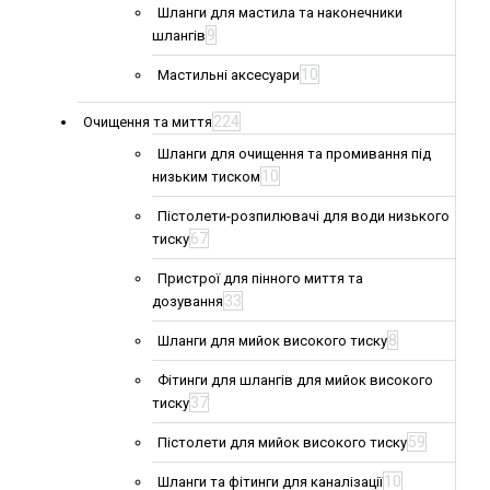
Шланги для мастила та наконечники
9
шлангів
10
Мастильні аксесуари
224
Очищення та миття
Шланги для очищення та промивання під
10
низьким тиском
Пістолети-розпилювачі для води низького
67
тиску
Пристрої для пінного миття та
33
дозування
8
Шланги для мийок високого тиску
Фітинги для шлангів для мийок високого
37
тиску
59
Пістолети для мийок високого тиску
10
Шланги та фітинги для каналізації