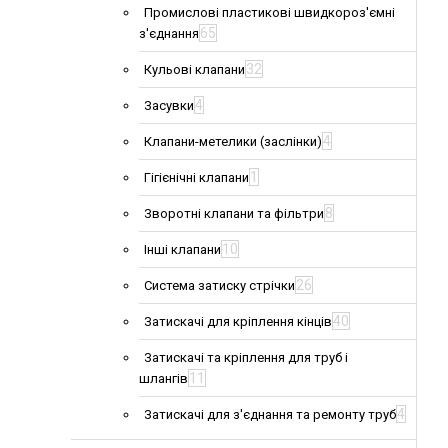
Промислові пластикові швидкороз'ємні
65
з'єднання
32
Кульові клапани
4
Засувки
4
Клапани-метелики (заслінки)
1
Гігієнічні клапани
8
Зворотні клапани та фільтри
10
Інші клапани
26
Система затиску стрічки
40
Затискачі для кріплення кінців
Затискачі та кріплення для труб і
11
шлангів
4
Затискачі для з'єднання та ремонту труб