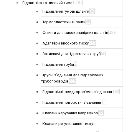
1 287
Гідравліка та високий тиск
36
Гідравлічні гумові шланги
48
Термопластичні шланги
339
Фітинги для високонапірних шлангів
160
Адаптери високого тиску
55
Затискачі для гідравлічних труб
2
Гідравлічні труби
Трубні з'єднання для гідравлічних
288
трубопроводів
162
Гідравлічні швидкороз'ємні з'єднання
11
Гідравлічні поворотні з'єднання
33
Клапани керування напрямком
6
Клапани регулювання тиску