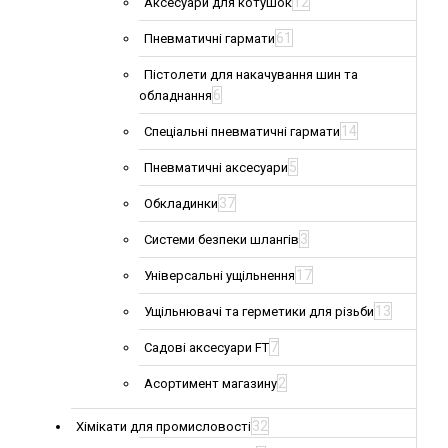
12
Аксесуари для котушок
61
Пневматичні гармати
Пістолети для накачування шин та
6
обладнання
14
Спеціальні пневматичні гармати
5
Пневматичні аксесуари
37
Обкладинки
3
Системи безпеки шлангів
17
Універсальні ущільнення
13
Ущільнювачі та герметики для різьби
7
Садові аксесуари FT
2
Асортимент магазину
32
Хімікати для промисловості