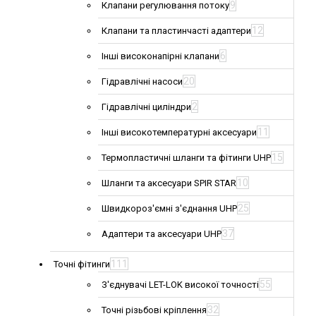
9
Клапани регулювання потоку
12
Клапани та пластинчасті адаптери
6
Інші високонапірні клапани
20
Гідравлічні насоси
2
Гідравлічні циліндри
11
Інші високотемпературні аксесуари
15
Термопластичні шланги та фітинги UHP
10
Шланги та аксесуари SPIR STAR
25
Швидкороз'ємні з'єднання UHP
37
Адаптери та аксесуари UHP
111
Точні фітинги
55
З'єднувачі LET-LOK високої точності
32
Точні різьбові кріплення