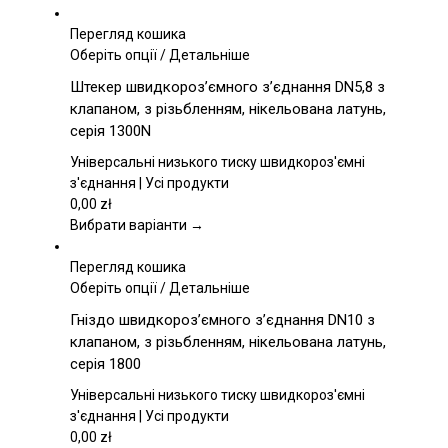
Перегляд кошика
Цей
Оберіть опції
/
Детальніше
товар
Штекер швидкороз’ємного з’єднання DN5,8 з
має
клапаном, з різьбленням, нікельована латунь,
кілька
серія 1300N
варіантів.
Параметри
Універсальні низького тиску швидкороз'ємні
можна
з'єднання | Усі продукти
вибрати
0,00
zł
на
Вибрати варіанти →
сторінці
товару
Перегляд кошика
Цей
Оберіть опції
/
Детальніше
товар
Гніздо швидкороз’ємного з’єднання DN10 з
має
клапаном, з різьбленням, нікельована латунь,
кілька
серія 1800
варіантів.
Параметри
Універсальні низького тиску швидкороз'ємні
можна
з'єднання | Усі продукти
вибрати
0,00
zł