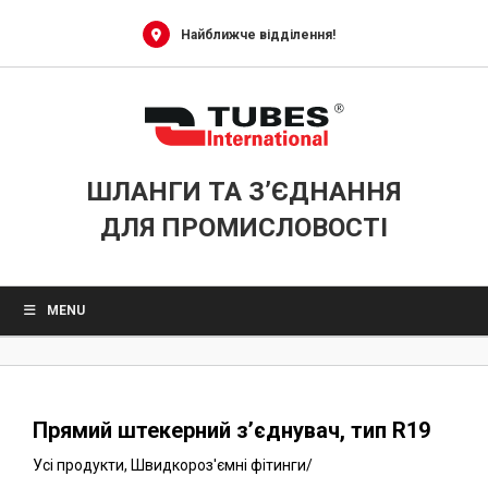
0
Skip
to
Найближче відділення!
content
ШЛАНГИ ТА З’ЄДНАННЯ
ДЛЯ ПРОМИСЛОВОСТІ
MENU
Прямий штекерний з’єднувач, тип R19
Усі продукти
,
Швидкороз'ємні фітинги
/