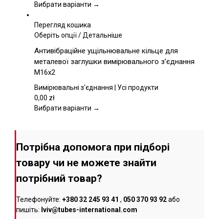
вибрати
Вибрати варіанти →
на
сторінці
Перегляд кошика
товару
Цей
Оберіть опції
/
Детальніше
товар
Антивібраційне ущільнювальне кільце для
має
металевої заглушки вимірювального з’єднання
кілька
M16x2
варіантів.
Параметри
Вимірювальні з'єднання | Усі продукти
можна
0,00
zł
вибрати
Вибрати варіанти →
на
сторінці
товару
Потрібна допомога при підборі
товару чи не можете знайти
потрібний товар?
Телефонуйте:
+380 32 245 93 41
,
050 370 93 92
або
пишіть:
lviv@tubes-international.com