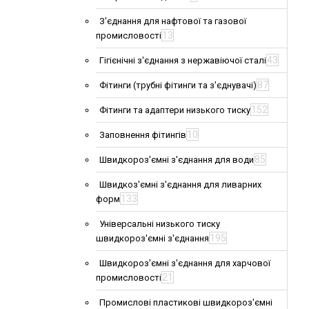
З'єднання для нафтової та газової
13
промисловості
43
Гігієнічні з'єднання з нержавіючої сталі
87
Фітинги (трубні фітинги та з'єднувачі)
152
Фітинги та адаптери низького тиску
10
Заповнення фітингів
85
Швидкороз'ємні з'єднання для води
Швидкоз'ємні з'єднання для ливарних
133
форм
Універсальні низького тиску
195
швидкороз'ємні з'єднання
Швидкороз'ємні з'єднання для харчової
21
промисловості
Промислові пластикові швидкороз'ємні