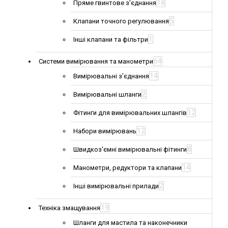
18
Пряме гвинтове з'єднання
5
Клапани точного регулювання
1
Інші клапани та фільтри
64
Системи вимірювання та манометри
14
Вимірювальні з'єднання
2
Вимірювальні шланги
12
Фітинги для вимірювальних шлангів
12
Набори вимірювань
8
Швидкоз'ємні вимірювальні фітинги
14
Манометри, редуктори та клапани
2
Інші вимірювальні прилади
19
Техніка змащування
Шланги для мастила та наконечники