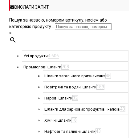
ВИСЛАТИ ЗАПИТ
Пошук за назвою, номером артикулу, носієм або
категорією продукту ...
×
4 606
Усі продукти
708
Промислові шланги
45
Шланги загального призначення
189
Повітряні та водяні шланги
32
Парові шланги
43
Шланги для харчових продуктів і напоїв
18
Хімічні шланги
43
Нафтові та паливні шланги