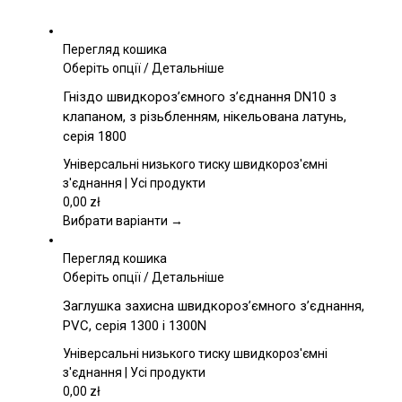
Перегляд кошика
Цей
Оберіть опції
/
Детальніше
товар
Гніздо швидкороз’ємного з’єднання DN10 з
має
клапаном, з різьбленням, нікельована латунь,
кілька
серія 1800
варіантів.
Параметри
Універсальні низького тиску швидкороз'ємні
можна
з'єднання | Усі продукти
вибрати
0,00
zł
на
Вибрати варіанти →
сторінці
товару
Перегляд кошика
Цей
Оберіть опції
/
Детальніше
товар
Заглушка захисна швидкороз’ємного з’єднання,
має
PVC, серія 1300 і 1300N
кілька
варіантів.
Універсальні низького тиску швидкороз'ємні
Параметри
з'єднання | Усі продукти
можна
0,00
zł