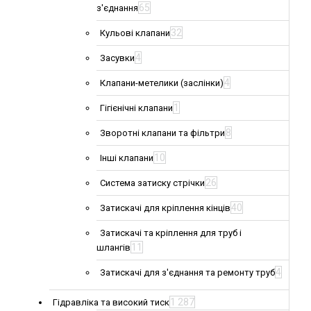
65
з'єднання
32
Кульові клапани
4
Засувки
4
Клапани-метелики (заслінки)
1
Гігієнічні клапани
8
Зворотні клапани та фільтри
10
Інші клапани
26
Система затиску стрічки
40
Затискачі для кріплення кінців
Затискачі та кріплення для труб і
11
шлангів
4
Затискачі для з'єднання та ремонту труб
1 287
Гідравліка та високий тиск