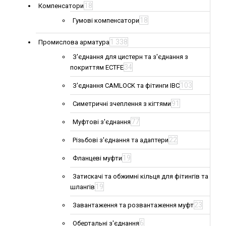
18
Компенсатори
18
Гумові компенсатори
1 338
Промислова арматура
З'єднання для цистерн та з'єднання з
34
покриттям ECTFE
103
З'єднання CAMLOCK та фітинги IBC
91
Симетричні зчеплення з кігтями
77
Муфтові з'єднання
22
Різьбові з'єднання та адаптери
19
Фланцеві муфти
Затискачі та обжимні кільця для фітингів та
19
шлангів
23
Завантаження та розвантаження муфт
6
Обертальні з'єднання