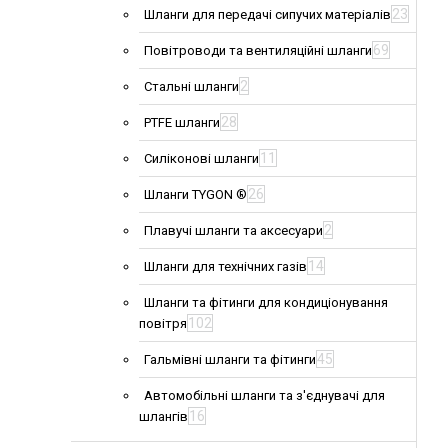
23
Шланги для передачі сипучих матеріалів
69
Повітроводи та вентиляційні шланги
2
Стальні шланги
28
PTFE шланги
11
Силіконові шланги
26
Шланги TYGON ®
2
Плавучі шланги та аксесуари
14
Шланги для технічних газів
Шланги та фітинги для кондиціонування
102
повітря
45
Гальмівні шланги та фітинги
Автомобільні шланги та з'єднувачі для
16
шлангів