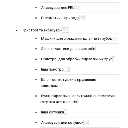
22
Аксесуари для FRL
38
Пневматичні приводи
262
Пристрої та аксесуари
45
Машини для складання шлангів і трубок
1
Запасні частини для пристроїв
7
Пристрої для обробки гідравлічних труб
10
Інші пристрої
Шлангові котушки з пружинним
18
приводом
Ручні, гідравлічні, електричні, пневматичні
2
котушки для шлангів
2
Інші котушки
12
Аксесуари для котушок