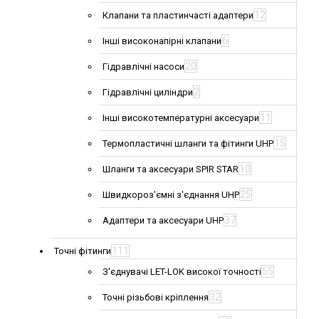
12
Клапани та пластинчасті адаптери
6
Інші високонапірні клапани
20
Гідравлічні насоси
2
Гідравлічні циліндри
11
Інші високотемпературні аксесуари
15
Термопластичні шланги та фітинги UHP
10
Шланги та аксесуари SPIR STAR
25
Швидкороз'ємні з'єднання UHP
37
Адаптери та аксесуари UHP
111
Точні фітинги
55
З'єднувачі LET-LOK високої точності
32
Точні різьбові кріплення