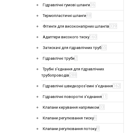
36
Гідравлічні гумові шланги
48
Термопластичні шланги
339
Фітинги для високонапірних шлангів
160
Адаптери високого тиску
55
Затискачі для гідравлічних труб
2
Гідравлічні труби
Трубні з'єднання для гідравлічних
288
трубопроводів
162
Гідравлічні швидкороз'ємні з'єднання
11
Гідравлічні поворотні з'єднання
33
Клапани керування напрямком
6
Клапани регулювання тиску
9
Клапани регулювання потоку