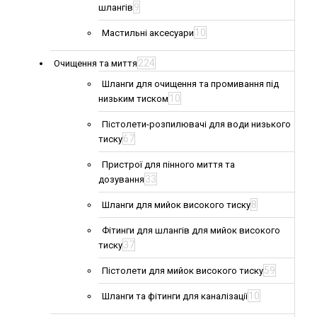
9
шлангів
10
Мастильні аксесуари
224
Очищення та миття
Шланги для очищення та промивання під
10
низьким тиском
Пістолети-розпилювачі для води низького
67
тиску
Пристрої для пінного миття та
33
дозування
8
Шланги для мийок високого тиску
Фітинги для шлангів для мийок високого
37
тиску
59
Пістолети для мийок високого тиску
10
Шланги та фітинги для каналізації