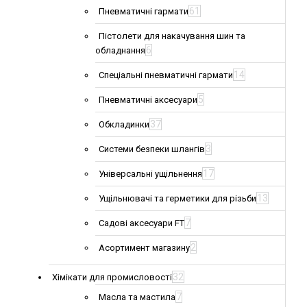
61
Пневматичні гармати
Пістолети для накачування шин та
6
обладнання
14
Спеціальні пневматичні гармати
5
Пневматичні аксесуари
37
Обкладинки
3
Системи безпеки шлангів
17
Універсальні ущільнення
13
Ущільнювачі та герметики для різьби
7
Садові аксесуари FT
2
Асортимент магазину
32
Хімікати для промисловості
7
Масла та мастила