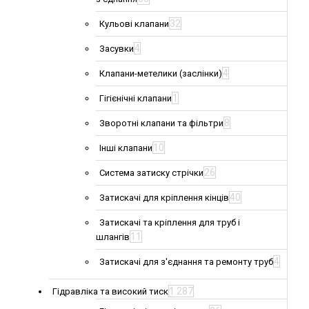
32
Кульові клапани
4
Засувки
4
Клапани-метелики (заслінки)
1
Гігієнічні клапани
8
Зворотні клапани та фільтри
10
Інші клапани
26
Система затиску стрічки
40
Затискачі для кріплення кінців
Затискачі та кріплення для труб і
11
шлангів
4
Затискачі для з'єднання та ремонту труб
1 287
Гідравліка та високий тиск