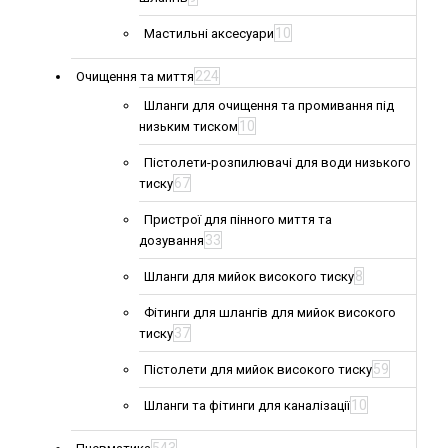
10
Мастильні аксесуари
224
Очищення та миття
Шланги для очищення та промивання під
10
низьким тиском
Пістолети-розпилювачі для води низького
67
тиску
Пристрої для пінного миття та
33
дозування
8
Шланги для мийок високого тиску
Фітинги для шлангів для мийок високого
37
тиску
59
Пістолети для мийок високого тиску
10
Шланги та фітинги для каналізації