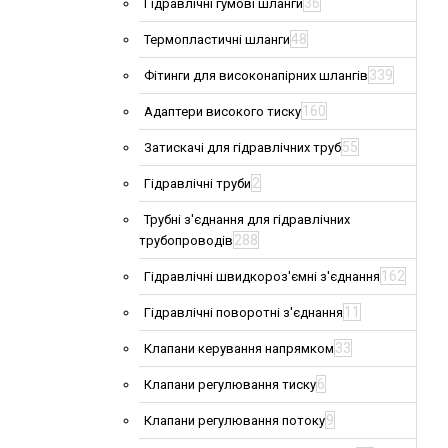
36
Гідравлічні гумові шланги
48
Термопластичні шланги
339
Фітинги для високонапірних шлангів
160
Адаптери високого тиску
55
Затискачі для гідравлічних труб
2
Гідравлічні труби
Трубні з'єднання для гідравлічних
288
трубопроводів
162
Гідравлічні швидкороз'ємні з'єднання
11
Гідравлічні поворотні з'єднання
33
Клапани керування напрямком
6
Клапани регулювання тиску
9
Клапани регулювання потоку