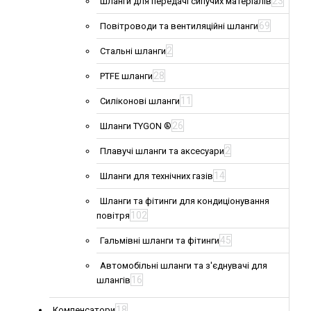
23
Шланги для передачі сипучих матеріалів
69
Повітроводи та вентиляційні шланги
2
Стальні шланги
28
PTFE шланги
11
Силіконові шланги
26
Шланги TYGON ®
2
Плавучі шланги та аксесуари
14
Шланги для технічних газів
Шланги та фітинги для кондиціонування
102
повітря
45
Гальмівні шланги та фітинги
Автомобільні шланги та з'єднувачі для
16
шлангів
18
Компенсатори