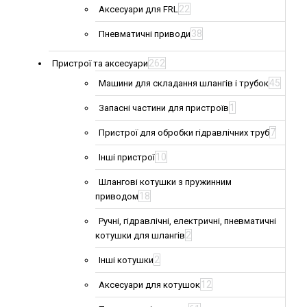
22
Аксесуари для FRL
38
Пневматичні приводи
262
Пристрої та аксесуари
45
Машини для складання шлангів і трубок
1
Запасні частини для пристроїв
7
Пристрої для обробки гідравлічних труб
10
Інші пристрої
Шлангові котушки з пружинним
18
приводом
Ручні, гідравлічні, електричні, пневматичні
2
котушки для шлангів
2
Інші котушки
12
Аксесуари для котушок