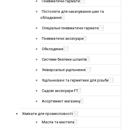
61
Пневматичні гармати
Пістолети для накачування шин та
6
обладнання
14
Спеціальні пневматичні гармати
5
Пневматичні аксесуари
37
Обкладинки
3
Системи безпеки шлангів
17
Універсальні ущільнення
13
Ущільнювачі та герметики для різьби
7
Садові аксесуари FT
2
Асортимент магазину
32
Хімікати для промисловості
7
Масла та мастила