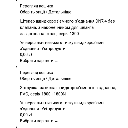
Перегляд кошика
Цей
Оберіть опції
/
Детальніше
товар
Штекер швидкороз’ємного з’єднання DN7,4 без
має
клапана, з наконечником для шланга,
кілька
загартована сталь, серія 1300
варіантів.
Параметри
Універсальні низького тиску швидкороз'ємні
можна
з'єднання | Усі продукти
вибрати
0,00
zł
на
Вибрати варіанти →
сторінці
товару
Перегляд кошика
Цей
Оберіть опції
/
Детальніше
товар
Заглушка захисна швидкороз’ємного з’єднання,
має
PVC, серія 1800 і 1800N
кілька
варіантів.
Універсальні низького тиску швидкороз'ємні
Параметри
з'єднання | Усі продукти
можна
0,00
zł
вибрати
Вибрати варіанти →
на