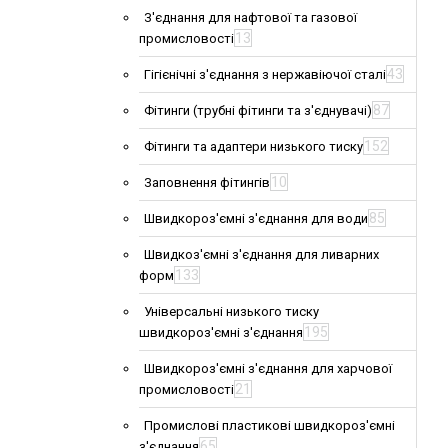
З'єднання для нафтової та газової
13
промисловості
43
Гігієнічні з'єднання з нержавіючої сталі
87
Фітинги (трубні фітинги та з'єднувачі)
152
Фітинги та адаптери низького тиску
10
Заповнення фітингів
85
Швидкороз'ємні з'єднання для води
Швидкоз'ємні з'єднання для ливарних
133
форм
Універсальні низького тиску
195
швидкороз'ємні з'єднання
Швидкороз'ємні з'єднання для харчової
21
промисловості
Промислові пластикові швидкороз'ємні
65
з'єднання