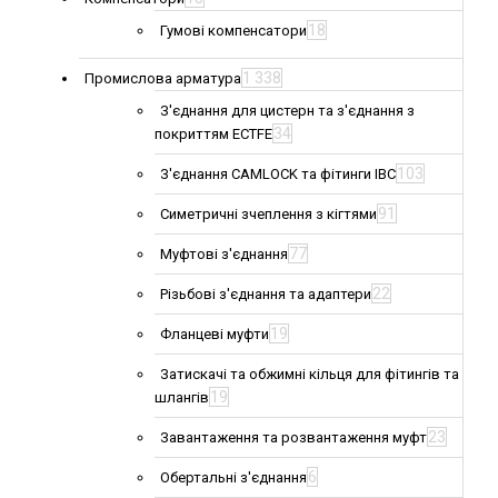
18
Гумові компенсатори
1 338
Промислова арматура
З'єднання для цистерн та з'єднання з
34
покриттям ECTFE
103
З'єднання CAMLOCK та фітинги IBC
91
Симетричні зчеплення з кігтями
77
Муфтові з'єднання
22
Різьбові з'єднання та адаптери
19
Фланцеві муфти
Затискачі та обжимні кільця для фітингів та
19
шлангів
23
Завантаження та розвантаження муфт
6
Обертальні з'єднання