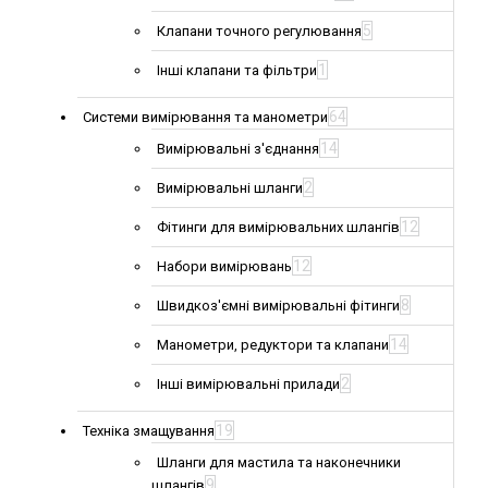
5
Клапани точного регулювання
1
Інші клапани та фільтри
64
Системи вимірювання та манометри
14
Вимірювальні з'єднання
2
Вимірювальні шланги
12
Фітинги для вимірювальних шлангів
12
Набори вимірювань
8
Швидкоз'ємні вимірювальні фітинги
14
Манометри, редуктори та клапани
2
Інші вимірювальні прилади
19
Техніка змащування
Шланги для мастила та наконечники
9
шлангів