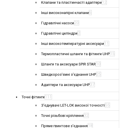
12
Клапани та пластинчасті адаптери
6
Інші високонапірні клапани
20
Гідравлічні насоси
2
Гідравлічні циліндри
11
Інші високотемпературні аксесуари
15
Термопластичні шланги та фітинги UHP
10
Шланги та аксесуари SPIR STAR
25
Швидкороз'ємні з'єднання UHP
37
Адаптери та аксесуари UHP
111
Точні фітинги
55
З'єднувачі LET-LOK високої точності
32
Точні різьбові кріплення
18
Пряме гвинтове з'єднання