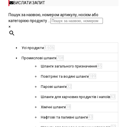
ВИСЛАТИ ЗАПИТ
Пошук за назвою, номером артикулу, носієм або
категорією продукту ...
×
4 606
Усі продукти
708
Промислові шланги
45
Шланги загального призначення
189
Повітряні та водяні шланги
32
Парові шланги
43
Шланги для харчових продуктів і напоїв
18
Хімічні шланги
43
Нафтові та паливні шланги