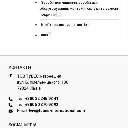
Засоби для чищення, засоби для
обслуговування, монтажні склади та захисні
12
покриття
7
Клеї та захист для гвинтів
6
Інші
КОНТАКТИ
ТОВ ТУБЕС Iнтернешнл
вул. Б. Хмельницького, 106
79024, Львiв
тел.:
+380 32 245 93 41
тел.:
+380 50 370 93 92
Email:
lviv@tubes-international.com
SOCIAL MEDIA