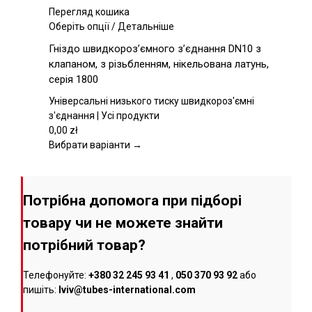
сторінці
Перегляд кошика
товару
Цей
Оберіть опції
/
Детальніше
товар
Гніздо швидкороз’ємного з’єднання DN10 з
має
клапаном, з різьбленням, нікельована латунь,
кілька
серія 1800
варіантів.
Параметри
Універсальні низького тиску швидкороз'ємні
можна
з'єднання | Усі продукти
вибрати
0,00
zł
на
Вибрати варіанти →
сторінці
товару
Потрібна допомога при підборі
товару чи не можете знайти
потрібний товар?
Телефонуйте:
+380 32 245 93 41
,
050 370 93 92
або
пишіть:
lviv@tubes-international.com