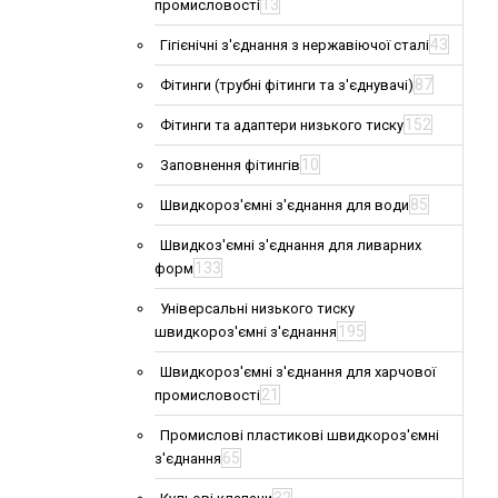
13
промисловості
43
Гігієнічні з'єднання з нержавіючої сталі
87
Фітинги (трубні фітинги та з'єднувачі)
152
Фітинги та адаптери низького тиску
10
Заповнення фітингів
85
Швидкороз'ємні з'єднання для води
Швидкоз'ємні з'єднання для ливарних
133
форм
Універсальні низького тиску
195
швидкороз'ємні з'єднання
Швидкороз'ємні з'єднання для харчової
21
промисловості
Промислові пластикові швидкороз'ємні
65
з'єднання