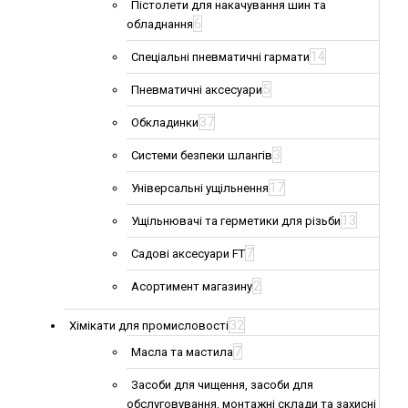
Пістолети для накачування шин та
6
обладнання
14
Спеціальні пневматичні гармати
5
Пневматичні аксесуари
37
Обкладинки
3
Системи безпеки шлангів
17
Універсальні ущільнення
13
Ущільнювачі та герметики для різьби
7
Садові аксесуари FT
2
Асортимент магазину
32
Хімікати для промисловості
7
Масла та мастила
Засоби для чищення, засоби для
обслуговування, монтажні склади та захисні