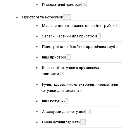
38
Пневматичні приводи
262
Пристрої та аксесуари
45
Машини для складання шлангів і трубок
1
Запасні частини для пристроїв
7
Пристрої для обробки гідравлічних труб
10
Інші пристрої
Шлангові котушки з пружинним
18
приводом
Ручні, гідравлічні, електричні, пневматичні
2
котушки для шлангів
2
Інші котушки
12
Аксесуари для котушок
61
Пневматичні гармати