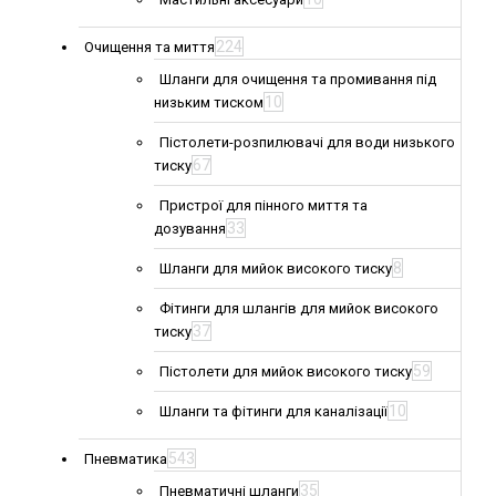
224
Очищення та миття
Шланги для очищення та промивання під
10
низьким тиском
Пістолети-розпилювачі для води низького
67
тиску
Пристрої для пінного миття та
33
дозування
8
Шланги для мийок високого тиску
Фітинги для шлангів для мийок високого
37
тиску
59
Пістолети для мийок високого тиску
10
Шланги та фітинги для каналізації
543
Пневматика
35
Пневматичні шланги