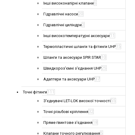
6
Інші високонапірні клапани
20
Гідравлічні насоси
2
Гідравлічні циліндри
11
Інші високотемпературні аксесуари
15
Термопластичні шланги та фітинги UHP
10
Шланги та аксесуари SPIR STAR
25
Швидкороз'ємні з'єднання UHP
37
Адаптери та аксесуари UHP
111
Точні фітинги
55
З'єднувачі LET-LOK високої точності
32
Точні різьбові кріплення
18
Пряме гвинтове з'єднання
5
Клапани точного регулювання