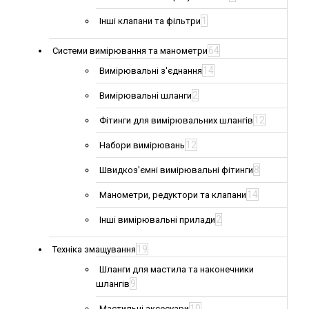
1
Інші клапани та фільтри
64
Системи вимірювання та манометри
14
Вимірювальні з'єднання
2
Вимірювальні шланги
12
Фітинги для вимірювальних шлангів
12
Набори вимірювань
8
Швидкоз'ємні вимірювальні фітинги
14
Манометри, редуктори та клапани
2
Інші вимірювальні прилади
19
Техніка змащування
Шланги для мастила та наконечники
9
шлангів
10
Мастильні аксесуари