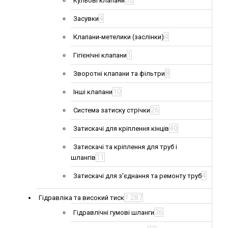
32
Кульові клапани
4
Засувки
4
Клапани-метелики (заслінки)
1
Гігієнічні клапани
8
Зворотні клапани та фільтри
10
Інші клапани
26
Система затиску стрічки
40
Затискачі для кріплення кінців
Затискачі та кріплення для труб і
11
шлангів
4
Затискачі для з'єднання та ремонту труб
1 287
Гідравліка та високий тиск
36
Гідравлічні гумові шланги