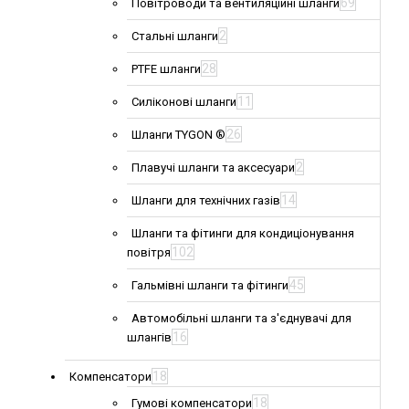
69
Повітроводи та вентиляційні шланги
2
Стальні шланги
28
PTFE шланги
11
Силіконові шланги
26
Шланги TYGON ®
2
Плавучі шланги та аксесуари
14
Шланги для технічних газів
Шланги та фітинги для кондиціонування
102
повітря
45
Гальмівні шланги та фітинги
Автомобільні шланги та з'єднувачі для
16
шлангів
18
Компенсатори
18
Гумові компенсатори