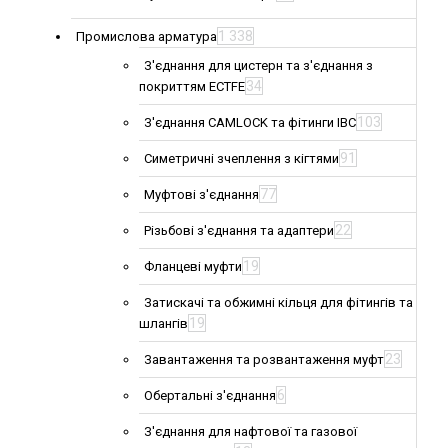
1 338
Промислова арматура
З'єднання для цистерн та з'єднання з
34
покриттям ECTFE
103
З'єднання CAMLOCK та фітинги IBC
91
Симетричні зчеплення з кігтями
77
Муфтові з'єднання
22
Різьбові з'єднання та адаптери
19
Фланцеві муфти
Затискачі та обжимні кільця для фітингів та
19
шлангів
23
Завантаження та розвантаження муфт
6
Обертальні з'єднання
З'єднання для нафтової та газової