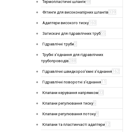
48
Термопластичні шланги
339
Фітинги для високонапірних шлангів
160
Адаптери високого тиску
55
Затискачі для гідравлічних труб
2
Гідравлічні труби
Трубні з'єднання для гідравлічних
288
трубопроводів
162
Гідравлічні швидкороз'ємні з'єднання
11
Гідравлічні поворотні з'єднання
33
Клапани керування напрямком
6
Клапани регулювання тиску
9
Клапани регулювання потоку
12
Клапани та пластинчасті адаптери