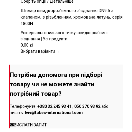
товару
Цей
Оберіть опції
/
Детальніше
товар
Штекер швидкороз’ємного з’єднання DN9,5 з
має
клапаном, з різьбленням, хромована латунь, серія
кілька
1800N
варіантів.
Параметри
Універсальні низького тиску швидкороз'ємні
можна
з'єднання | Усі продукти
вибрати
0,00
zł
на
Вибрати варіанти →
сторінці
товару
Потрібна допомога при підборі
товару чи не можете знайти
потрібний товар?
Телефонуйте:
+380 32 245 93 41
,
050 370 93 92
або
пишіть:
lviv@tubes-international.com
ВИСЛАТИ ЗАПИТ