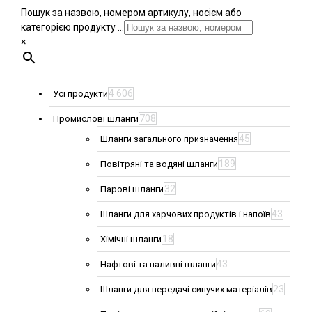
Пошук за назвою, номером артикулу, носієм або
категорією продукту ...
×
4 606
Усі продукти
708
Промислові шланги
45
Шланги загального призначення
189
Повітряні та водяні шланги
32
Парові шланги
43
Шланги для харчових продуктів і напоїв
18
Хімічні шланги
43
Нафтові та паливні шланги
23
Шланги для передачі сипучих матеріалів