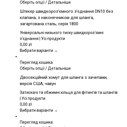
Цей
Оберіть опції
/
Детальніше
товар
Штекер швидкороз’ємного з’єднання DN10 без
має
клапана, з наконечником для шланга,
кілька
загартована сталь, серія 1800
варіантів.
Параметри
Універсальні низького тиску швидкороз'ємні
можна
з'єднання | Усі продукти
вибрати
0,00
zł
на
Вибрати варіанти →
сторінці
товару
Перегляд кошика
Цей
Оберіть опції
/
Детальніше
товар
Двосекційний хомут для шланга з зачепами,
має
версія США, чавун
кілька
варіантів.
Затискачі та обжимні кільця для фітингів та шлангів
Параметри
| Усі продукти
можна
0,00
zł
вибрати
Вибрати варіанти →
на
сторінці
Перегляд кошика