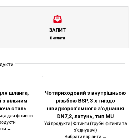
ЗАПИТ
Вислати
одукти
ОБЕРІТЬ
ОПЦІЇ
ЦЕЙ
ДЕТАЛЬНІШЕ
ТОВАР
для шланга,
Чотириходовий з внутрішньою
МАЄ
 з вільним
різьбою BSP, 3 x гніздо
КІЛЬКА
ВАРІАНТІВ.
іюча сталь
швидкороз’ємного з’єднання
ПАРАМЕТРИ
МОЖНА
ьця для фітингів
DN7,2, латунь, тип MU
ВИБРАТИ
продукти
Усі продукти | Фітинги (трубні фітинги та
НА
нти →
з'єднувачі)
СТОРІНЦІ
ТОВАРУ
Вибрати варіанти →