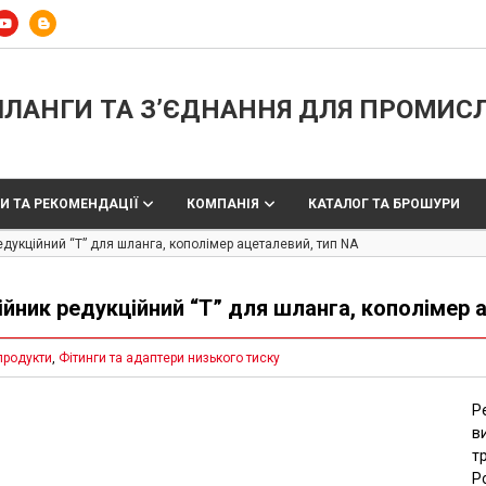
ЛАНГИ ТА З’ЄДНАННЯ ДЛЯ ПРОМИС
И ТА РЕКОМЕНДАЦІЇ
КОМПАНІЯ
КАТАЛОГ ТА БРОШУРИ
едукційний “Т” для шланга, кополімер ацеталевий, тип NA
ійник редукційний “Т” для шланга, кополімер 
продукти
,
Фітинги та адаптери низького тиску
Р
в
т
Р