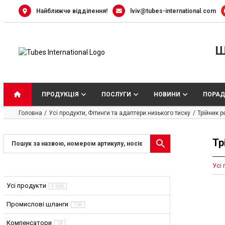
Skip
Найближче відділення!
lviv@tubes-international.com
to
content
Ш
ПРОДУКЦІЯ
ПОСЛУГИ
НОВИНИ
ПОРАД
Головна
Усі продукти
Фітинги та адаптери низького тиску
Трійник р
Тр
Усі 
Усі продукти
4 606
Промислові шланги
708
Компенсатори
18