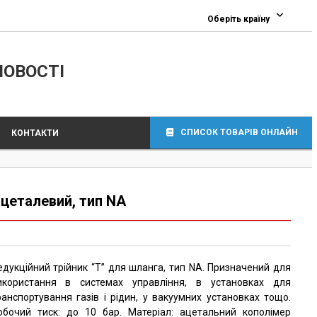
Оберіть країну
ЛОВОСТІ
СПИСОК ТОВАРІВ ОНЛАЙН
КОНТАКТИ
ацеталевий, тип NA
едукційний трійник “Т” для шланга, тип NA. Призначений для
икористання в системах управління, в установках для
ранспортування газів і рідин, у вакуумних установках тощо.
обочий тиск: до 10 бар. Матеріал: ацетальний кополімер