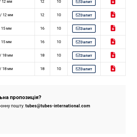
/ 12 мм
12
10
Запит
 / 12 мм
12
10
Запит
/ 15 мм
16
10
Запит
/ 15 мм
16
10
Запит
/ 18 мм
18
10
Запит
/ 18 мм
18
10
Запит
льна пропозиція?
ронну пошту:
tubes@tubes-international.com