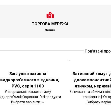
ТОРГОВА МЕРЕЖА
Знайти
Пов’язані пр
РІТЬ
ОБЕРІТЬ
ІЇ
ОПЦІЇ
ЦЕЙ
АЛЬНІШЕ
ДЕТАЛЬНІШЕ
ВАР
ТОВАР
Заглушка захисна
Затискний хомут 
Є
МАЄ
видкороз’ємного з’єднання,
двокомпонентний
ЬКА
КІЛЬКА
ІАНТІВ.
ВАРІАНТІВ.
PVC, серія 1100
язичком, нержав
РАМЕТРИ
ПАРАМЕТРИ
ЖНА
МОЖНА
Універсальні низького тиску
Затискачі та обжимні кіл
РАТИ
ВИБРАТИ
дкороз'ємні з'єднання | Усі продукти
та шлангів | Усі 
НА
Вибрати варіанти →
Вибрати варіа
РІНЦІ
СТОРІНЦІ
ВАРУ
ТОВАРУ