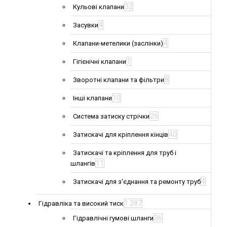
32
Кульові клапани
4
Засувки
4
Клапани-метелики (заслінки)
1
Гігієнічні клапани
8
Зворотні клапани та фільтри
10
Інші клапани
26
Система затиску стрічки
40
Затискачі для кріплення кінців
Затискачі та кріплення для труб і
11
шлангів
4
Затискачі для з'єднання та ремонту труб
1 287
Гідравліка та високий тиск
36
Гідравлічні гумові шланги