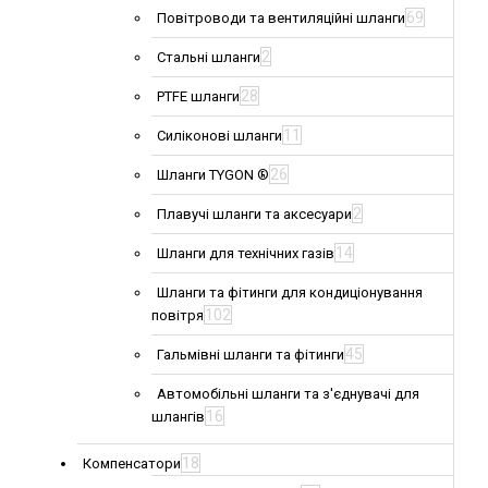
69
Повітроводи та вентиляційні шланги
2
Стальні шланги
28
PTFE шланги
11
Силіконові шланги
26
Шланги TYGON ®
2
Плавучі шланги та аксесуари
14
Шланги для технічних газів
Шланги та фітинги для кондиціонування
102
повітря
45
Гальмівні шланги та фітинги
Автомобільні шланги та з'єднувачі для
16
шлангів
18
Компенсатори