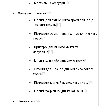
10
Мастильні аксесуари
224
Очищення та миття
Шланги для очищення та промивання під
10
низьким тиском
Пістолети-розпилювачі для води низького
67
тиску
Пристрої для пінного миття та
33
дозування
8
Шланги для мийок високого тиску
Фітинги для шлангів для мийок високого
37
тиску
59
Пістолети для мийок високого тиску
10
Шланги та фітинги для каналізації
543
Пневматика