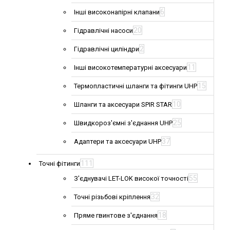
6
Інші високонапірні клапани
20
Гідравлічні насоси
2
Гідравлічні циліндри
11
Інші високотемпературні аксесуари
15
Термопластичні шланги та фітинги UHP
10
Шланги та аксесуари SPIR STAR
25
Швидкороз'ємні з'єднання UHP
37
Адаптери та аксесуари UHP
111
Точні фітинги
55
З'єднувачі LET-LOK високої точності
32
Точні різьбові кріплення
18
Пряме гвинтове з'єднання