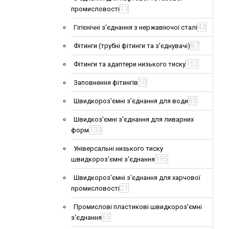
13
промисловості
43
Гігієнічні з'єднання з нержавіючої сталі
87
Фітинги (трубні фітинги та з'єднувачі)
152
Фітинги та адаптери низького тиску
10
Заповнення фітингів
85
Швидкороз'ємні з'єднання для води
Швидкоз'ємні з'єднання для ливарних
133
форм
Універсальні низького тиску
195
швидкороз'ємні з'єднання
Швидкороз'ємні з'єднання для харчової
21
промисловості
Промислові пластикові швидкороз'ємні
65
з'єднання