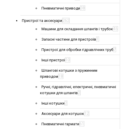
38
Пневматичні приводи
262
Пристрої та аксесуари
45
Машини для складання шлангів і трубок
1
Запасні частини для пристроїв
7
Пристрої для обробки гідравлічних труб
10
Інші пристрої
Шлангові котушки з пружинним
18
приводом
Ручні, гідравлічні, електричні, пневматичні
2
котушки для шлангів
2
Інші котушки
12
Аксесуари для котушок
61
Пневматичні гармати