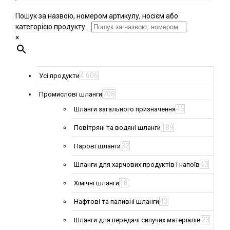
Пошук за назвою, номером артикулу, носієм або
категорією продукту ...
×
4 606
Усі продукти
708
Промислові шланги
45
Шланги загального призначення
189
Повітряні та водяні шланги
32
Парові шланги
43
Шланги для харчових продуктів і напоїв
18
Хімічні шланги
43
Нафтові та паливні шланги
23
Шланги для передачі сипучих матеріалів