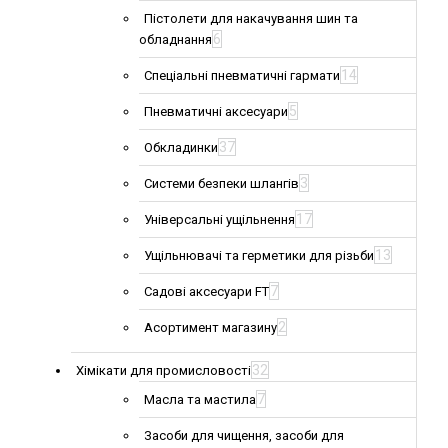
Пістолети для накачування шин та
6
обладнання
14
Спеціальні пневматичні гармати
5
Пневматичні аксесуари
37
Обкладинки
3
Системи безпеки шлангів
17
Універсальні ущільнення
13
Ущільнювачі та герметики для різьби
7
Садові аксесуари FT
2
Асортимент магазину
32
Хімікати для промисловості
7
Масла та мастила
Засоби для чищення, засоби для