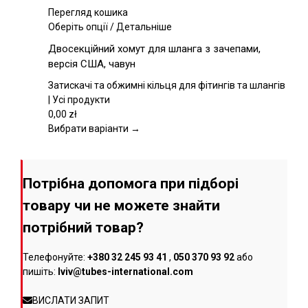
товару
Перегляд кошика
Цей
Оберіть опції
/
Детальніше
товар
Двосекційний хомут для шланга з зачепами,
має
версія США, чавун
кілька
варіантів.
Затискачі та обжимні кільця для фітингів та шлангів
Параметри
| Усі продукти
можна
0,00
zł
вибрати
Вибрати варіанти →
на
сторінці
товару
Потрібна допомога при підборі
товару чи не можете знайти
потрібний товар?
Телефонуйте:
+380 32 245 93 41
,
050 370 93 92
або
пишіть:
lviv@tubes-international.com
ВИСЛАТИ ЗАПИТ