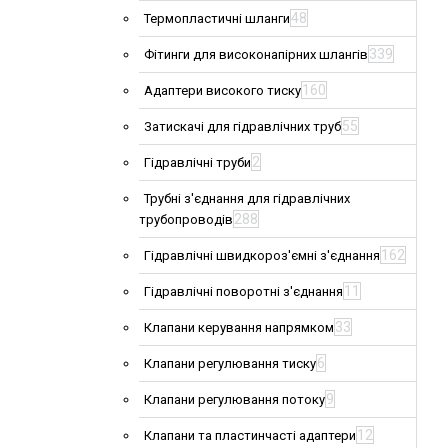
48
Термопластичні шланги
339
Фітинги для високонапірних шлангів
160
Адаптери високого тиску
55
Затискачі для гідравлічних труб
2
Гідравлічні труби
Трубні з'єднання для гідравлічних
288
трубопроводів
162
Гідравлічні швидкороз'ємні з'єднання
11
Гідравлічні поворотні з'єднання
33
Клапани керування напрямком
6
Клапани регулювання тиску
9
Клапани регулювання потоку
12
Клапани та пластинчасті адаптери