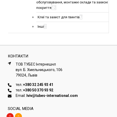
обслуговування, монтажні склади та захисні
12
покриття
7
Клеї та захист для гвинтів
6
Інші
КОНТАКТИ
ТОВ ТУБЕС Iнтернешнл
вул. Б. Хмельницького, 106
79024, Львiв
тел.:
+380 32 245 93 41
тел.:
+380 50 370 93 92
Email:
lviv@tubes-international.com
SOCIAL MEDIA