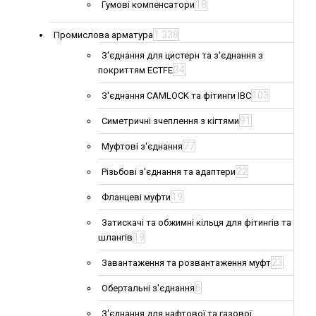
18
Гумові компенсатори
1 338
Промислова арматура
З'єднання для цистерн та з'єднання з
34
покриттям ECTFE
103
З'єднання CAMLOCK та фітинги IBC
91
Симетричні зчеплення з кігтями
77
Муфтові з'єднання
22
Різьбові з'єднання та адаптери
19
Фланцеві муфти
Затискачі та обжимні кільця для фітингів та
19
шлангів
23
Завантаження та розвантаження муфт
6
Обертальні з'єднання
З'єднання для нафтової та газової