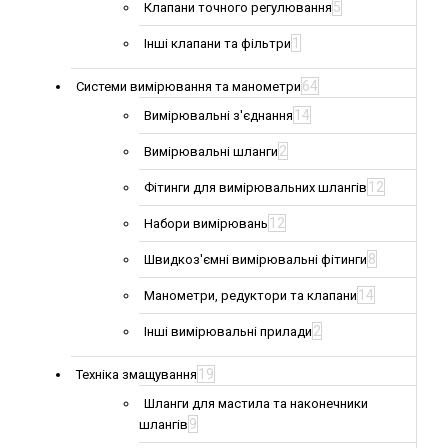
5
Клапани точного регулювання
1
Інші клапани та фільтри
64
Системи вимірювання та манометри
14
Вимірювальні з'єднання
2
Вимірювальні шланги
12
Фітинги для вимірювальних шлангів
12
Набори вимірювань
8
Швидкоз'ємні вимірювальні фітинги
14
Манометри, редуктори та клапани
2
Інші вимірювальні прилади
19
Техніка змащування
Шланги для мастила та наконечники
9
шлангів