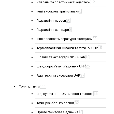
12
Клапани та пластинчасті адаптери
6
Інші високонапірні клапани
20
Гідравлічні насоси
2
Гідравлічні циліндри
11
Інші високотемпературні аксесуари
15
Термопластичні шланги та фітинги UHP
10
Шланги та аксесуари SPIR STAR
25
Швидкороз'ємні з'єднання UHP
37
Адаптери та аксесуари UHP
111
Точні фітинги
55
З'єднувачі LET-LOK високої точності
32
Точні різьбові кріплення
18
Пряме гвинтове з'єднання