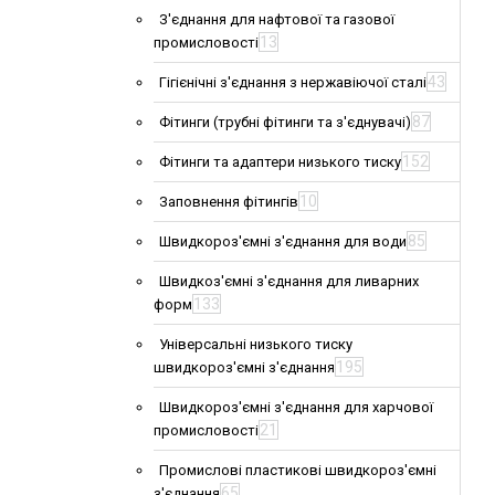
З'єднання для нафтової та газової
13
промисловості
43
Гігієнічні з'єднання з нержавіючої сталі
87
Фітинги (трубні фітинги та з'єднувачі)
152
Фітинги та адаптери низького тиску
10
Заповнення фітингів
85
Швидкороз'ємні з'єднання для води
Швидкоз'ємні з'єднання для ливарних
133
форм
Універсальні низького тиску
195
швидкороз'ємні з'єднання
Швидкороз'ємні з'єднання для харчової
21
промисловості
Промислові пластикові швидкороз'ємні
65
з'єднання