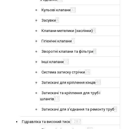
32
Кульові клапани
4
Засувки
4
Клапани-метелики (заслінки)
1
Гігієнічні клапани
8
Зворотні клапани та фільтри
10
Інші клапани
26
Система затиску стрічки
40
Затискачі для кріплення кінців
Затискачі та кріплення для труб і
11
шлангів
4
Затискачі для з'єднання та ремонту труб
1 287
Гідравліка та високий тиск