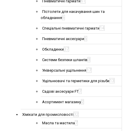
61
Пневматичні гармати
Пістолети для накачування шин та
6
обладнання
14
Спеціальні пневматичні гармати
5
Пневматичні аксесуари
37
Обкладинки
3
Системи безпеки шлангів
17
Універсальні ущільнення
13
Ущільнювачі та герметики для різьби
7
Садові аксесуари FT
2
Асортимент магазину
32
Хімікати для промисловості
7
Масла та мастила