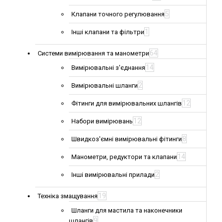
5
Клапани точного регулювання
1
Інші клапани та фільтри
64
Системи вимірювання та манометри
14
Вимірювальні з'єднання
2
Вимірювальні шланги
12
Фітинги для вимірювальних шлангів
12
Набори вимірювань
8
Швидкоз'ємні вимірювальні фітинги
14
Манометри, редуктори та клапани
2
Інші вимірювальні прилади
19
Техніка змащування
Шланги для мастила та наконечники
9
шлангів