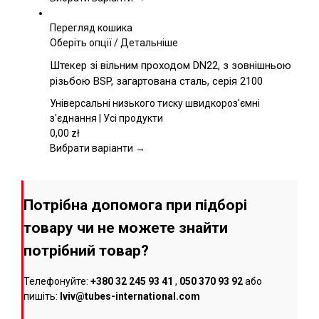
сторінці
товару
Перегляд кошика
Цей
Оберіть опції
/
Детальніше
товар
Штекер зі вільним проходом DN22, з зовнішньою
має
різьбою BSP, загартована сталь, серія 2100
кілька
варіантів.
Універсальні низького тиску швидкороз'ємні
Параметри
з'єднання | Усі продукти
можна
0,00
zł
вибрати
Вибрати варіанти →
на
сторінці
товару
Потрібна допомога при підборі
товару чи не можете знайти
потрібний товар?
Телефонуйте:
+380 32 245 93 41
,
050 370 93 92
або
пишіть:
lviv@tubes-international.com