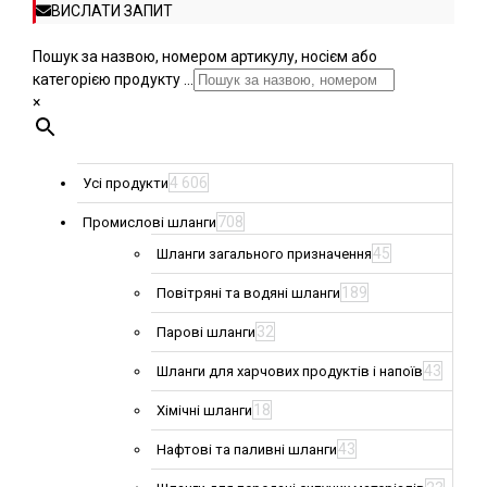
ВИСЛАТИ ЗАПИТ
Пошук за назвою, номером артикулу, носієм або
категорією продукту ...
×
4 606
Усі продукти
708
Промислові шланги
45
Шланги загального призначення
189
Повітряні та водяні шланги
32
Парові шланги
43
Шланги для харчових продуктів і напоїв
18
Хімічні шланги
43
Нафтові та паливні шланги