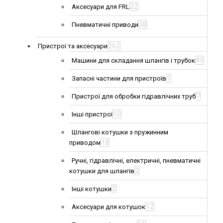
22
Аксесуари для FRL
38
Пневматичні приводи
262
Пристрої та аксесуари
45
Машини для складання шлангів і трубок
1
Запасні частини для пристроїв
7
Пристрої для обробки гідравлічних труб
10
Інші пристрої
Шлангові котушки з пружинним
18
приводом
Ручні, гідравлічні, електричні, пневматичні
2
котушки для шлангів
2
Інші котушки
12
Аксесуари для котушок