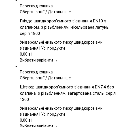
Перегляд кошика
Цей
Оберіть опції
/
Детальніше
товар
Гніздо швидкороз’ємного з’єднання DN10 з
має
клапаном, з різьбленням, нікельована латунь,
кілька
серія 1800
варіантів.
Параметри
Універсальні низького тиску швидкороз'ємні
можна
з'єднання | Усі продукти
вибрати
0,00
zł
на
Вибрати варіанти →
сторінці
товару
Перегляд кошика
Цей
Оберіть опції
/
Детальніше
товар
Штекер швидкороз’ємного з’єднання DN7,4 без
має
клапана, з різьбленням, загартована сталь, серія
кілька
1300
варіантів.
Параметри
Універсальні низького тиску швидкороз'ємні
можна
з'єднання | Усі продукти
вибрати
0,00
zł
на
Вибрати варіанти →