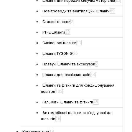
23
Шланги для передачі сипучих матеріалів
69
Повітроводи та вентиляційні шланги
2
Стальні шланги
28
PTFE шланги
11
Силіконові шланги
26
Шланги TYGON ®
2
Плавучі шланги та аксесуари
14
Шланги для технічних газів
Шланги та фітинги для кондиціонування
102
повітря
45
Гальмівні шланги та фітинги
Автомобільні шланги та з'єднувачі для
16
шлангів
18
Компенсатори