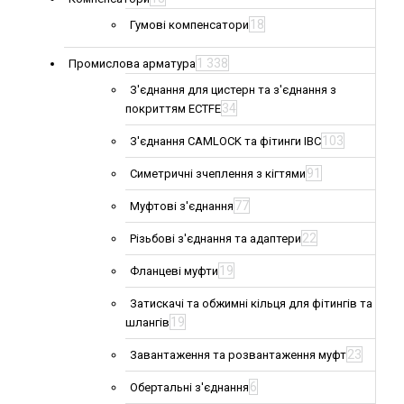
18
Гумові компенсатори
1 338
Промислова арматура
З'єднання для цистерн та з'єднання з
34
покриттям ECTFE
103
З'єднання CAMLOCK та фітинги IBC
91
Симетричні зчеплення з кігтями
77
Муфтові з'єднання
22
Різьбові з'єднання та адаптери
19
Фланцеві муфти
Затискачі та обжимні кільця для фітингів та
19
шлангів
23
Завантаження та розвантаження муфт
6
Обертальні з'єднання