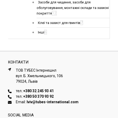
Засоби для чищення, засоби для
обслуговування, монтажні склади та захисні
12
покриття
7
Клеї та захист для гвинтів
6
Інші
КОНТАКТИ
ТОВ ТУБЕС Iнтернешнл
вул. Б. Хмельницького, 106
79024, Львiв
тел.:
+380 32 245 93 41
тел.:
+380 50 370 93 92
Email:
lviv@tubes-international.com
SOCIAL MEDIA