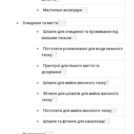
10
Мастильні аксесуари
224
Очищення та миття
Шланги для очищення та промивання під
10
низьким тиском
Пістолети-розпилювачі для води низького
67
тиску
Пристрої для пінного миття та
33
дозування
8
Шланги для мийок високого тиску
Фітинги для шлангів для мийок високого
37
тиску
59
Пістолети для мийок високого тиску
10
Шланги та фітинги для каналізації