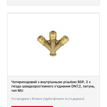
Чотириходовий з внутрішньою різьбою BSP, 3 x
гніздо швидкороз’ємного з’єднання DN7,2, латунь,
тип MU
Усі продукти | Фітинги (трубні фітинги та з'єднувачі)