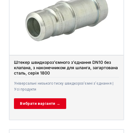
Штекер швидкороз’ємного з’єднання DN10 без
клапана, з наконечником для шланга, загартована
сталь, серія 1800
Універсальні низького тиску швидкороз'ємні з'єднання |
Усі продукти
Вибрати варіанти →