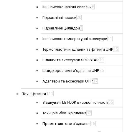
6
Інші високонапірні клапани
20
Гідравлічні насоси
2
Гідравлічні циліндри
11
Інші високотемпературні аксесуари
15
Термопластичні шланги та фітинги UHP
10
Шланги та аксесуари SPIR STAR
25
Швидкороз'ємні з'єднання UHP
37
Адаптери та аксесуари UHP
111
Точні фітинги
55
З'єднувачі LET-LOK високої точності
32
Точні різьбові кріплення
18
Пряме гвинтове з'єднання