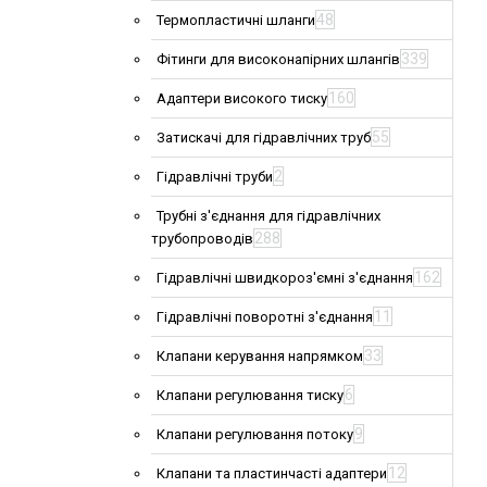
48
Термопластичні шланги
339
Фітинги для високонапірних шлангів
160
Адаптери високого тиску
55
Затискачі для гідравлічних труб
2
Гідравлічні труби
Трубні з'єднання для гідравлічних
288
трубопроводів
162
Гідравлічні швидкороз'ємні з'єднання
11
Гідравлічні поворотні з'єднання
33
Клапани керування напрямком
6
Клапани регулювання тиску
9
Клапани регулювання потоку
12
Клапани та пластинчасті адаптери