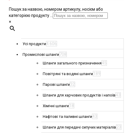
Пошук за назвою, номером артикулу, носієм або
категорією продукту ...
×
4 606
Усі продукти
708
Промислові шланги
45
Шланги загального призначення
189
Повітряні та водяні шланги
32
Парові шланги
43
Шланги для харчових продуктів і напоїв
18
Хімічні шланги
43
Нафтові та паливні шланги
23
Шланги для передачі сипучих матеріалів