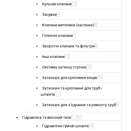
32
Кульові клапани
4
Засувки
4
Клапани-метелики (заслінки)
1
Гігієнічні клапани
8
Зворотні клапани та фільтри
10
Інші клапани
26
Система затиску стрічки
40
Затискачі для кріплення кінців
Затискачі та кріплення для труб і
11
шлангів
4
Затискачі для з'єднання та ремонту труб
1 287
Гідравліка та високий тиск
36
Гідравлічні гумові шланги