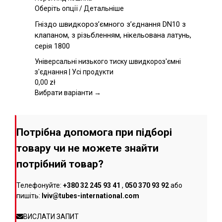
товару
Цей
Оберіть опції
/
Детальніше
товар
Гніздо швидкороз’ємного з’єднання DN10 з
має
клапаном, з різьбленням, нікельована латунь,
кілька
серія 1800
варіантів.
Параметри
Універсальні низького тиску швидкороз'ємні
можна
з'єднання | Усі продукти
вибрати
0,00
zł
на
Вибрати варіанти →
сторінці
товару
Потрібна допомога при підборі
товару чи не можете знайти
потрібний товар?
Телефонуйте:
+380 32 245 93 41
,
050 370 93 92
або
пишіть:
lviv@tubes-international.com
ВИСЛАТИ ЗАПИТ