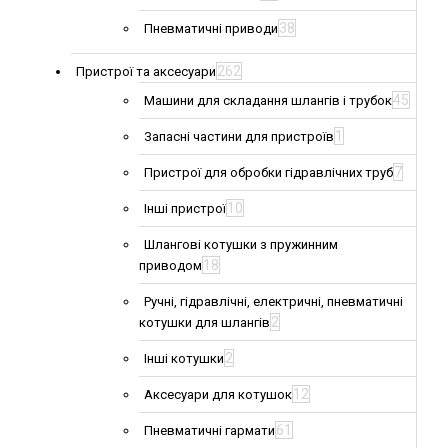
38
Пневматичні приводи
262
Пристрої та аксесуари
45
Машини для складання шлангів і трубок
1
Запасні частини для пристроїв
7
Пристрої для обробки гідравлічних труб
10
Інші пристрої
Шлангові котушки з пружинним
18
приводом
Ручні, гідравлічні, електричні, пневматичні
2
котушки для шлангів
2
Інші котушки
12
Аксесуари для котушок
61
Пневматичні гармати