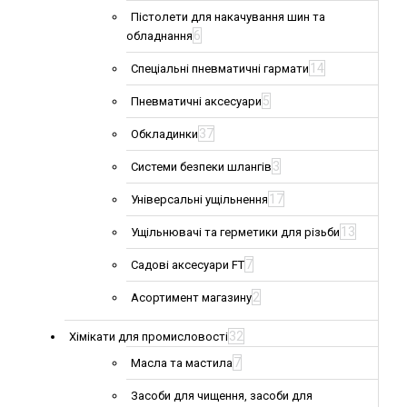
Пістолети для накачування шин та
6
обладнання
14
Спеціальні пневматичні гармати
5
Пневматичні аксесуари
37
Обкладинки
3
Системи безпеки шлангів
17
Універсальні ущільнення
13
Ущільнювачі та герметики для різьби
7
Садові аксесуари FT
2
Асортимент магазину
32
Хімікати для промисловості
7
Масла та мастила
Засоби для чищення, засоби для