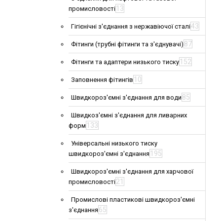
13
промисловості
43
Гігієнічні з'єднання з нержавіючої сталі
87
Фітинги (трубні фітинги та з'єднувачі)
152
Фітинги та адаптери низького тиску
10
Заповнення фітингів
85
Швидкороз'ємні з'єднання для води
Швидкоз'ємні з'єднання для ливарних
133
форм
Універсальні низького тиску
195
швидкороз'ємні з'єднання
Швидкороз'ємні з'єднання для харчової
21
промисловості
Промислові пластикові швидкороз'ємні
65
з'єднання