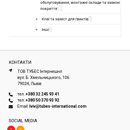
обслуговування, монтажні склади та захисні
12
покриття
7
Клеї та захист для гвинтів
6
Інші
КОНТАКТИ
ТОВ ТУБЕС Iнтернешнл
вул. Б. Хмельницького, 106
79024, Львiв
тел.:
+380 32 245 93 41
тел.:
+380 50 370 93 92
Email:
lviv@tubes-international.com
SOCIAL MEDIA