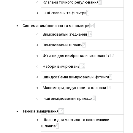
5
Клапани точного регулювання
1
Інші клапани та фільтри
64
Системи вимірювання та манометри
14
Вимірювальні з'єднання
2
Вимірювальні шланги
12
Фітинги для вимірювальних шлангів
12
Набори вимірювань
8
Швидкоз'ємні вимірювальні фітинги
14
Манометри, редуктори та клапани
2
Інші вимірювальні прилади
19
Техніка змащування
Шланги для мастила та наконечники
9
шлангів