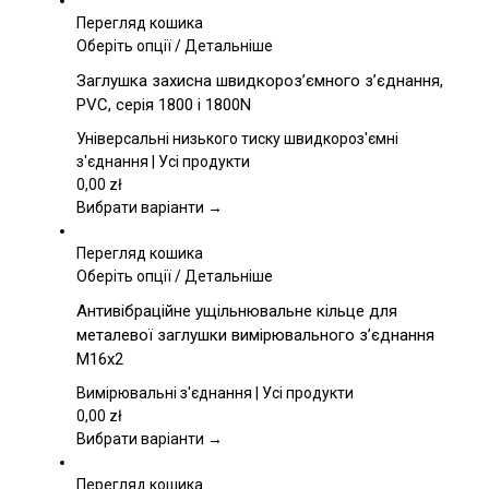
Перегляд кошика
Цей
Оберіть опції
/
Детальніше
товар
Заглушка захисна швидкороз’ємного з’єднання,
має
PVC, серія 1800 і 1800N
кілька
варіантів.
Універсальні низького тиску швидкороз'ємні
Параметри
з'єднання | Усі продукти
можна
0,00
zł
вибрати
Вибрати варіанти →
на
сторінці
Перегляд кошика
товару
Цей
Оберіть опції
/
Детальніше
товар
Антивібраційне ущільнювальне кільце для
має
металевої заглушки вимірювального з’єднання
кілька
M16x2
варіантів.
Параметри
Вимірювальні з'єднання | Усі продукти
можна
0,00
zł
вибрати
Вибрати варіанти →
на
сторінці
Перегляд кошика