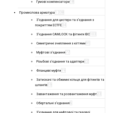
18
Гумові компенсатори
1 338
Промислова арматура
З'єднання для цистерн та з'єднання з
34
покриттям ECTFE
103
З'єднання CAMLOCK та фітинги IBC
91
Симетричні зчеплення з кігтями
77
Муфтові з'єднання
22
Різьбові з'єднання та адаптери
19
Фланцеві муфти
Затискачі та обжимні кільця для фітингів та
19
шлангів
23
Завантаження та розвантаження муфт
6
Обертальні з'єднання
З'єднання для нафтової та газової