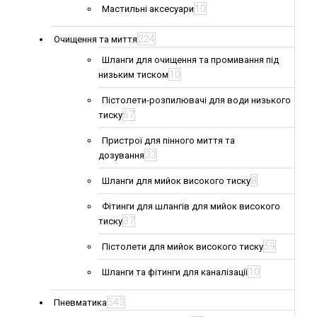
10
Мастильні аксесуари
224
Очищення та миття
Шланги для очищення та промивання під
10
низьким тиском
Пістолети-розпилювачі для води низького
67
тиску
Пристрої для пінного миття та
33
дозування
8
Шланги для мийок високого тиску
Фітинги для шлангів для мийок високого
37
тиску
59
Пістолети для мийок високого тиску
10
Шланги та фітинги для каналізації
543
Пневматика