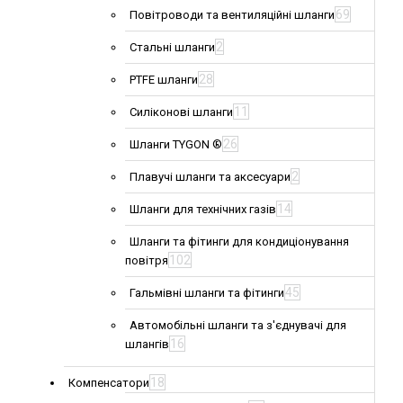
69
Повітроводи та вентиляційні шланги
2
Стальні шланги
28
PTFE шланги
11
Силіконові шланги
26
Шланги TYGON ®
2
Плавучі шланги та аксесуари
14
Шланги для технічних газів
Шланги та фітинги для кондиціонування
102
повітря
45
Гальмівні шланги та фітинги
Автомобільні шланги та з'єднувачі для
16
шлангів
18
Компенсатори