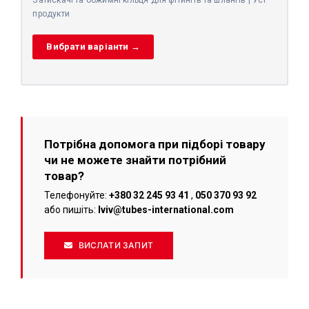
Затискачі та обжимні кільця для фітингів та шлангів | Усі
продукти
Вибрати варіанти →
Потрібна допомога при підборі товару
чи не можете знайти потрібний
товар?
Телефонуйте:
+380 32 245 93 41
,
050 370 93 92
або пишіть:
lviv@tubes-international.com
ВИСЛАТИ ЗАПИТ