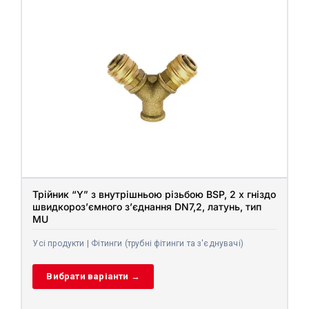
Трійник “Y” з внутрішньою різьбою BSP, 2 x гніздо
швидкороз’ємного з’єднання DN7,2, латунь, тип
MU
Усі продукти | Фітинги (трубні фітинги та з'єднувачі)
Вибрати варіанти →