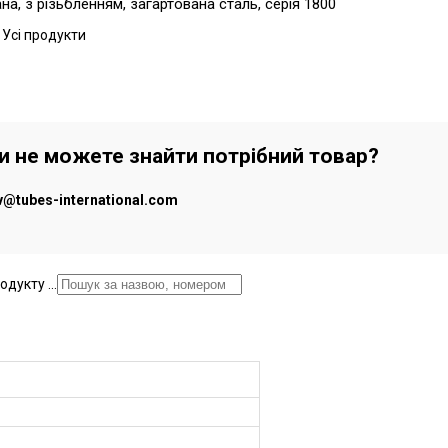
, з різьбленням, загартована сталь, серія 1800
 Усі продукти
чи не можете знайти потрібний товар?
iv@tubes-international.com
дукту ...