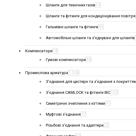
14
Шланги для технічних газів
Шланги та фітинги для кондиціонування повітря
45
Гальмівні шланги та фітинги
Автомобільні шланги та з'єднувачі для шлангів
18
Компенсатори
18
Гумові компенсатори
1 338
Промислова арматура
З'єднання для цистерн та з'єднання з покриття
103
З'єднання CAMLOCK та фітинги IBC
91
Симетричні зчеплення з кігтями
77
Муфтові з'єднання
22
Різьбові з'єднання та адаптери
19