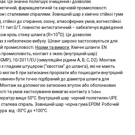
ках. Це значно полегшує очищення і дозволяє
метичній, фармацевтичній та харчовій промисловості.
 і сталевими спіралями. Зовнішній шар з хімічно стійкої гуми
), стійкої до стирання, озону, атмосферних умов, вогнестійкої.
11 тип Ω/T, повністю антистатичний – забезпечує відведення
9
ож крізь стінку шланга (R<10
Ω). Це дозволяє
ах з небезпекою вибуху. Шланг широко застосовується для
ній промисловості.
Норми та вимоги:
Хімічні шланги: EN
 промисловість, контакт з їжею (внутрішній шар):
MP), 10/2011/EU (симуляційні рідини A, B, C, D2). Монтаж:
и з гладким штуцером (“хвостом” до шланга), які не мають
що могли б при затисканні прорізати або пошкодити внутрішній
повинен бути точно підібраний до діаметра шланга для
 Монтаж за допомогою затискних втулок або оболонкових
ості та умов застосування вимагає контакту з
Tubes
ератур вище 50°C. Внутрішній шар: чорний поліетилен UPE.
 сталева спіраль. Зовнішній шар: чорна гума EPDM. Робочий
ура: від -30°C до +100°C.