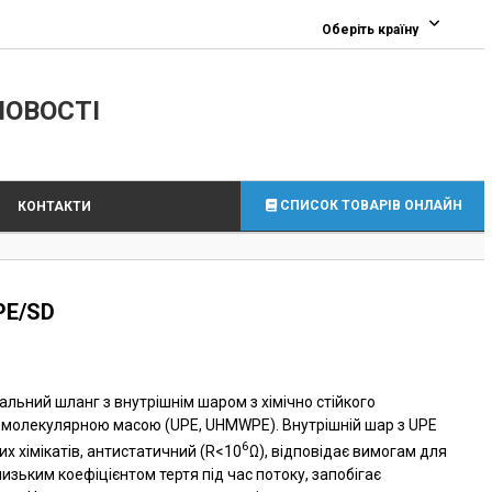
0
Оберіть країну
ЛОВОСТІ
СПИСОК ТОВАРІВ ОНЛАЙН
КОНТАКТИ
PE/SD
льний шланг з внутрішнім шаром з хімічно стійкого
 молекулярною масою (UPE, UHMWPE). Внутрішній шар з UPE
6
их хімікатів, антистатичний (R<10
Ω), відповідає вимогам для
низьким коефіцієнтом тертя під час потоку, запобігає