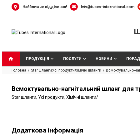
Skip
Найближче відділення!
lviv@tubes-international.com
to
content
Ш
ПРОДУКЦІЯ
ПОСЛУГИ
НОВИНИ
ПОРАД
Головна
Star шланги
Усі продукти
Хімічні шланги
Всмоктувально-наг
Всмоктувально-нагнітальний шланг для т
Star шланги
,
Усі продукти
,
Хімічні шланги
/
Додаткова інформація