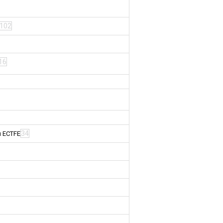
102
16
34
м ECTFE