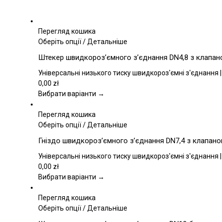
Перегляд кошика
Цей
Оберіть опції
/
Детальніше
товар
Штекер швидкороз’ємного з’єднання DN4,8 з клапаном
має
кілька
Універсальні низького тиску швидкороз'ємні з'єднання |
варіантів.
0,00
zł
Параметри
Вибрати варіанти →
можна
вибрати
Перегляд кошика
на
Цей
Оберіть опції
/
Детальніше
сторінці
товар
Гніздо швидкороз’ємного з’єднання DN7,4 з клапаном,
товару
має
кілька
Універсальні низького тиску швидкороз'ємні з'єднання |
варіантів.
0,00
zł
Параметри
Вибрати варіанти →
можна
вибрати
Перегляд кошика
на
Цей
Оберіть опції
/
Детальніше
сторінці
товар