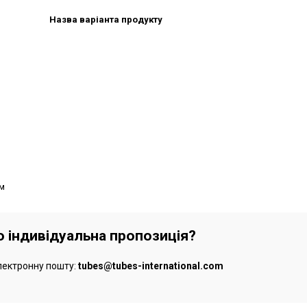
Назва варіанта продукту
м
бо індивідуальна пропозиція?
лектронну пошту:
tubes@tubes-international.com