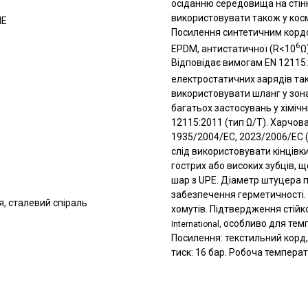
осіданню середовища на стін
використовувати також у кос
ПЕ
Посилення синтетичним кордом
6
EPDM, антистатичної (R<10
Ω
Відповідає вимогам EN 12115:
електростатичних зарядів так
використовувати шланг у зон
багатьох застосувань у хіміч
12115:2011 (тип Ω/T). Харчова
1935/2004/EC, 2023/2006/EC (G
слід використовувати кінцівк
гострих або високих зубців, 
шар з UPE. Діаметр штуцера 
забезпечення герметичності.
, сталевий спіраль
хомутів. Підтвердження стійк
особливо для темп
International,
Посилення: текстильний корд,
тиск: 16 бар. Робоча температ