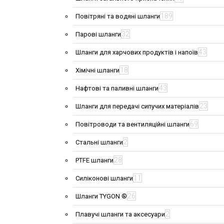
189
Повітряні та водяні шланги
32
Парові шланги
43
Шланги для харчових продуктів і напоїв
18
Хімічні шланги
43
Нафтові та паливні шланги
23
Шланги для передачі сипучих матеріалів
69
Повітроводи та вентиляційні шланги
2
Стальні шланги
28
PTFE шланги
11
Силіконові шланги
26
Шланги TYGON ®
2
Плавучі шланги та аксесуари