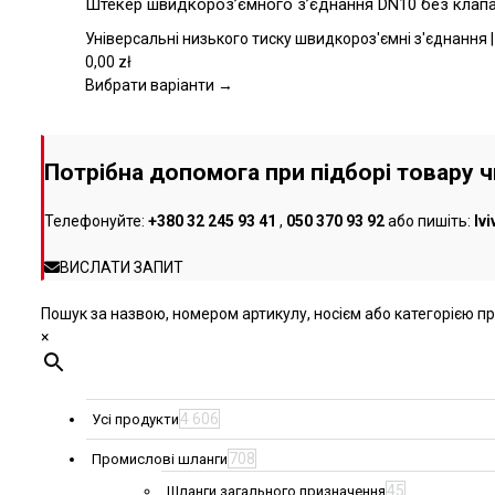
Штекер швидкороз’ємного з’єднання DN10 без клапана
товару
має
кілька
Універсальні низького тиску швидкороз'ємні з'єднання |
варіантів.
0,00
zł
Параметри
Вибрати варіанти →
можна
вибрати
на
Потрібна допомога при підборі товару 
сторінці
товару
Телефонуйте:
+380 32 245 93 41
,
050 370 93 92
або пишіть:
lv
ВИСЛАТИ ЗАПИТ
Пошук за назвою, номером артикулу, носієм або категорією про
×
4 606
Усі продукти
708
Промислові шланги
45
Шланги загального призначення