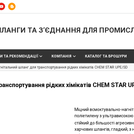
ЛАНГИ ТА З’ЄДНАННЯ ДЛЯ ПРОМИС
И ТА РЕКОМЕНДАЦІЇ
КОМПАНІЯ
КАТАЛОГ ТА БРОШУРИ
нітальний шланг для транспортування рідких хімікатів CHEM STAR UPE/SD
ранспортування рідких хімікатів CHEM STAR U
Міцний всмоктувально-нагніта
поліетилену з ультрависокою
стійкий до більшості агресивн
харчових шлангів, гладкий, з 