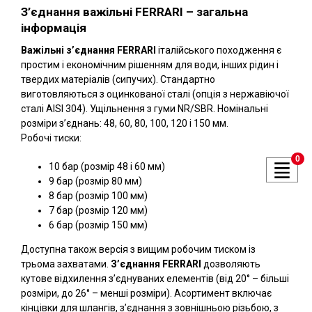
З’єднання важільні FERRARI – загальна
інформація
Важільні з’єднання FERRARI
італійського походження є
простим і економічним рішенням для води, інших рідин і
твердих матеріалів (сипучих). Стандартно
виготовляються з оцинкованої сталі (опція з нержавіючої
сталі AISI 304). Ущільнення з гуми NR/SBR. Номінальні
розміри з’єднань: 48, 60, 80, 100, 120 і 150 мм.
Робочі тиски:
0
10 бар (розмір 48 і 60 мм)
9 бар (розмір 80 мм)
8 бар (розмір 100 мм)
7 бар (розмір 120 мм)
6 бар (розмір 150 мм)
Доступна також версія з вищим робочим тиском із
трьома захватами.
З’єднання FERRARI
дозволяють
кутове відхилення з’єднуваних елементів (від 20° – більші
розміри, до 26° – менші розміри). Асортимент включає
кінцівки для шлангів, з’єднання з зовнішньою різьбою, з