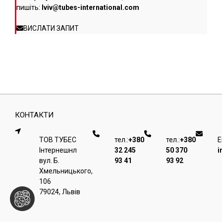
пишіть:
lviv@tubes-international.com
ВИСЛАТИ ЗАПИТ
КОНТАКТИ
ТОВ ТУБЕС
тел.:
+380
тел.:
+380
E
Iнтернешнл
32 245
50 370
i
вул. Б.
93 41
93 92
Хмельницького,
106
79024, Львiв