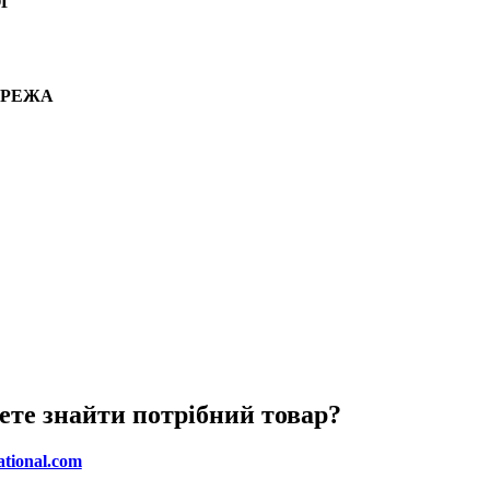
Г
ЕРЕЖА
ете знайти потрібний товар?
ational.com