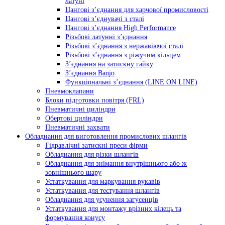
латуні
Цангові з’єднання для харчової промисловості
Цангові з’єднувачі з сталі
Цангові з’єднання High Performance
Різьбові латунні з’єднання
Різьбові з’єднання з нержавіючої сталі
Різьбові з’єднання з ріжучим кільцем
З’єднання на затискну гайку
З’єднання Banjo
Функціональні з’єднання (LINE ON LINE)
Пневмоклапани
Блоки підготовки повітря (FRL)
Пневматичні циліндри
Обертові циліндри
Пневматичні захвати
Обладнання для виготовлення промислових шлангів
Гідравлічні затискні преси фірми
Обладнання для різки шлангів
Обладнання для знімання внутрішнього або ж
зовнішнього шару
Устаткування для маркування рукавів
Устаткування для тестування шлангів
Обладнання для усунення загусенців
Устаткування для монтажу врізних кілець та
формування конусу