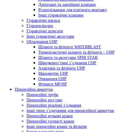
Дросельні та запобіжні клапани
Розподільники для плитного монтажу
Інші гідравлічні клапани
Гідравлічні насоси
Гідроциліндри
Гідравлічні агрегати
Інші гідравлічні аксесуари
Обладнання UHP
Шланги та фітинги WATERBLAST
Термопластичні шланги та фітинги – UHP
Шланги та аксесуари SPIR STAR
Швидкороз’ємні з’єднання UHP
Адаптери та фітинги UHP
Манометри UHP
Очищення UHP
Фітинги MP/HP
Прецизійна арматура
Прецизійні труби
Прецизійні роз’єми
Прецизійні різьбові з’єднання
Інші типи з’єднувачів для прецизійної арматури
Прецизійні кульові крани
Прецизійні голчасті крани
Інші прецизійні крани та фільтри
Блоки клапанів типу