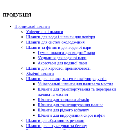
ПРОДУКЦІЯ
Промислові шланги
Універсальні шланги
Шланги для води і шланги для повітря
Шланги для систем охолодження
Шланги та фітинги для водяної пари
Гумові шланги для водяної пари
З’єднання для водяної пари
Аксесуари для водяної пари
Шланги для харчової промисловості
Хімічні шланги
Шланги для палива, масел та нафтопродуктів
Універсальні шланги для палива та мастил
Шланги для транспортування та переправки
палива та мастил
Шланги для заправки літаків
Шланги для транспортування палива
Шланги для рідкого асфальту
Шланги для видобування сирої нафти
Шланги для абразивних речовин
Шланги для штукатурки та бетону