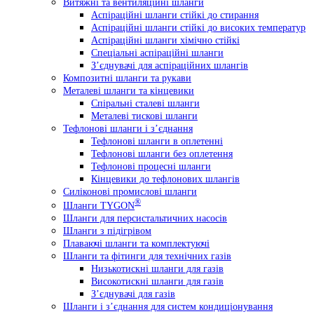
Витяжні та вентиляційні шланги
Аспіраційні шланги стійкі до стирання
Аспіраційні шланги стійкі до високих температур
Аспіраційні шланги хімічно стійкі
Спеціальні аспіраційні шланги
З’єднувачі для аспіраційних шлангів
Композитні шланги та рукави
Металеві шланги та кінцевики
Спіральні сталеві шланги
Металеві тискові шланги
Тефлонові шланги і з’єднання
Тефлонові шланги в оплетенні
Тефлонові шланги без оплетення
Тефлонові процесні шланги
Кінцевики до тефлонових шлангів
Силіконові промислові шланги
®
Шланги TYGON
Шланги для персистальтичних насосів
Шланги з підігрівом
Плаваючі шланги та комплектуючі
Шланги та фітинги для технічних газів
Низькотискні шланги для газів
Високотискні шланги для газів
З’єднувачі для газів
Шланги і з’єднання для систем кондиціонування