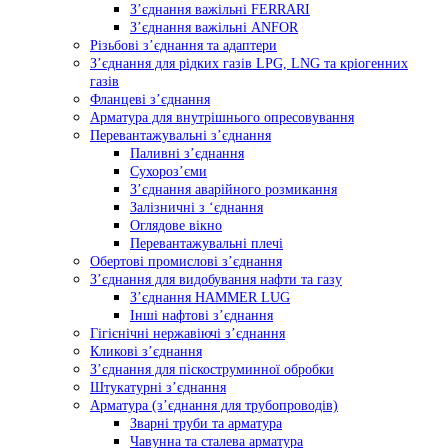
З’єднання важільні FERRARI
З’єднання важільні ANFOR
Різьбові з’єднання та адаптери
З’єднання для рідких газів LPG, LNG та кріогенних
газів
Фланцеві з’єднання
Арматура для внутрішнього опресовування
Перевантажувальні з’єднання
Паливні з’єднання
Сухороз’єми
З’єднання аварійного розмикання
Залізничні з ‘єднання
Оглядове вікно
Перевантажувальні плечі
Обертові промислові з’єднання
З’єднання для видобування нафти та газу
З’єднання HAMMER LUG
Інші нафтові з’єднання
Гігієнічні нержавіючі з’єднання
Кликові з’єднання
З’єднання для піскоструминної обробки
Штукатурні з’єднання
Арматура (з’єднання для трубопроводів)
Зварні труби та арматура
Чавунна та сталева арматура