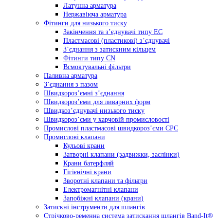
Латунна арматура
Нержавіюча арматура
Фітинги для низького тиску
Закінчення та з’єднувачі типу ЕС
Пластмасові (пластикові) з’єднувачі
З’єднання з затискним кільцем
Фітинги типу CN
Всмоктувальні фільтри
Паливна арматура
З’єднання з пазом
Швидкороз’ємні з’єднання
Швидкороз’єми для ливарних форм
Швидкоз’єднувачі низького тиску
Швидкороз’єми у харчовій промисловості
Промислові пластмасові швидкороз’єми CPC
Промислові клапани
Кульові крани
Затворні клапани (задвижки, заслінки)
Крани батерфляй
Гігієнічні крани
Зворотні клапани та фільтри
Електромагнітні клапани
Запобіжні клапани (крани)
Затискні інструменти для шлангів
Стрічково-ременна система затискання шлангів Band-It®