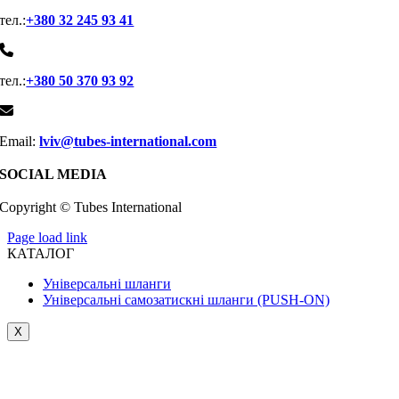
тел.:
+380 32 245 93 41
тел.:
+380 50 370 93 92
Email:
lviv@tubes-international.com
SOCIAL MEDIA
Copyright © Tubes International
Page load link
КАТАЛОГ
Універсальні шланги
Універсальні самозатискні шланги (PUSH-ON)
X
Go
to
Top