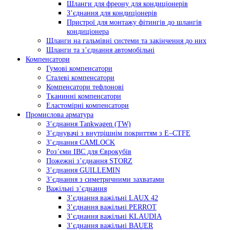
Шланги для фреону для кондиціонерів
З’єднання для кондиціонерів
Пристрої для монтажу фітингів до шлангів
кондиціонера
Шланги на гальмівні системи та закінчення до них
Шланги та з’єднання автомобільні
Компенсатори
Гумові компенсатори
Сталеві компенсатори
Компенсатори тефлонові
Тканинні компенсатори
Еластомірні компенсатори
Промислова арматура
З’єднання Tankwagen (TW)
З’єднувачі з внутрішнім покриттям з E–CTFE
З’єднання CAMLOCK
Роз’єми IBC для Єврокубів
Пожежні з’єднання STORZ
З’єднання GUILLEMIN
З’єднання з симетричними захватами
Важільні з’єднання
З’єднання важільні LAUX 42
З’єднання важільні PERROT
З’єднання важільні KLAUDIA
З’єднання важільні BAUER