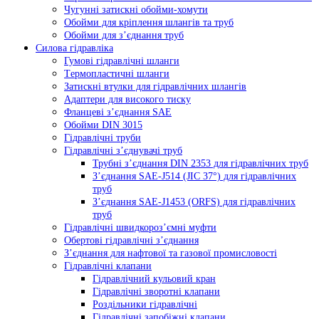
Чугунні затискні обойми-хомути
Обойми для кріплення шлангів та труб
Обойми для з’єднання труб
Силова гідравліка
Гумові гідравлічні шланги
Tермопластичні шланги
Затискні втулки для гідравлічних шлангів
Aдаптери для високого тиску
Фланцеві з’єднання SAE
Oбойми DIN 3015
Гідравлічні труби
Гідравлічні з’єднувачі труб
Трубні з’єднання DIN 2353 для гідравлічних труб
З’єднання SAE-J514 (JIC 37°) для гідравлічних
труб
З’єднання SAE-J1453 (ORFS) для гідравлічних
труб
Гідравлічні швидкороз’ємні муфти
Обертові гідравлічні з’єднання
З’єднання для нафтової та газової промисловості
Гідравлічні клапани
Гідравлічний кульовий кран
Гідравлічні зворотні клапани
Роздільники гідравлічні
Гідравлічні запобіжні клапани