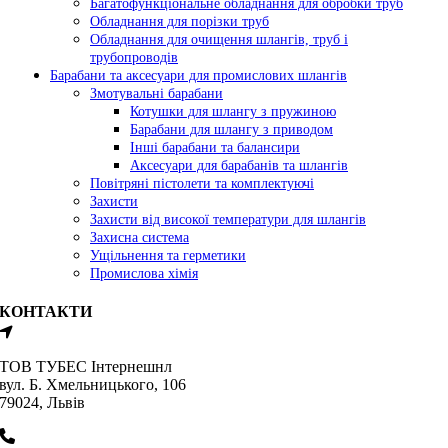
Багатофункціональне обладнання для обробки труб
Обладнання для порізки труб
Обладнання для очищення шлангів, труб і
трубопроводів
Барабани та аксесуари для промислових шлангів
Змотувальні барабани
Котушки для шлангу з пружиною
Барабани для шлангу з приводом
Інші барабани та балансири
Аксесуари для барабанів та шлангів
Повітряні пістолети та комплектуючі
Захисти
Захисти від високої температури для шлангів
Захисна система
Ущільнення та герметики
Промислова хімія
КОНТАКТИ
ТОВ ТУБЕС Iнтернешнл
вул. Б. Хмельницького, 106
79024, Львiв