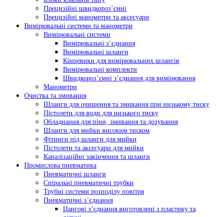
Прецизійні швидкороз’ємні
Прецизійні манометри та аксесуари
Вимірювальні системи та манометри
Вимірювальні системи
Вимірювальні з’єднання
Вимірювальні шланги
Кінцевики для вимірювальних шлангів
Вимірювальні комплекти
Швидкороз’ємні з’єднання для вимірювання
Манометри
Очистка та змивання
Шланги для очищення та змивання при низькому тиску
Пістолети для води для низького тиску
Обладнання для піни, змивання та дозування
Шланги для мийки високим тиском
Фітинги під шланги для мийки
Пістолети та аксесуари для мийки
Каналізаційні закінчення та шланги
Промислова пневматика
Пневматичні шланги
Спіральні пневматичні трубки
Трубні системи розподілу повітря
Пневматичні з’єднання
Цангові з’єднання виготовлені з пластику та