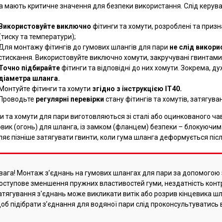
а мають критичне значення для безпеки використання. Слід керув
Використовуйте виключно
фітинги та хомути, розроблені та приз
(тиску та температури);
Для монтажу фітингів до гумових шлангів для пари
не слід викор
стискання. Використовуйте виключно хомути, закручувані гвинтами,
Точно підбирайте
фітинги та відповідні до них хомути. Зокрема, д
діаметра шланга.
Монтуйте фітинги та хомути
згідно з інструкцією IT40.
Проводьте
регулярні перевірки
стану фітингів та хомутів, затягува
и та хомути для пари виготовляються зі сталі або оцинкованого чав
вик (огонь) для шланга, із замком (фланцем) безпеки – блокуючим
яє пізніше затягувати гвинти, коли гума шланга деформується післ
вага! Монтаж з’єднань на гумових шлангах для пари за допомогою 
оступове зменшення пружних властивостей гуми, нездатність конт
атягування з'єднань може викликати витік або розрив кінцевика шл
об підібрати з’єднання для водяної пари слід проконсультуватись в 