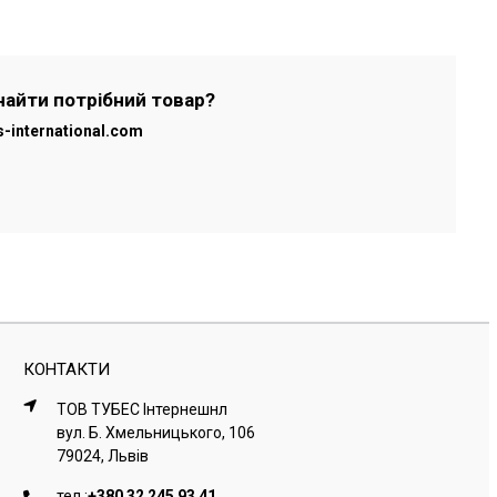
найти потрібний товар?
s-international.com
КОНТАКТИ
ТОВ ТУБЕС Iнтернешнл
вул. Б. Хмельницького, 106
79024, Львiв
тел.:
+380 32 245 93 41