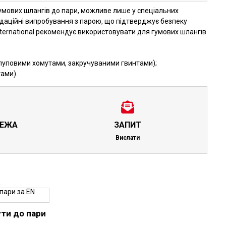
умових шлангів до пари, можливе лише у спеціальних
ідаційні випробування з парою, що підтверджує безпеку
nternational рекомендує використовувати для гумових шлангів
орлуповими хомутами, закручуваними гвинтами);
тами).
РЕЖА
ЗАПИТ
Вислати
ути до пари