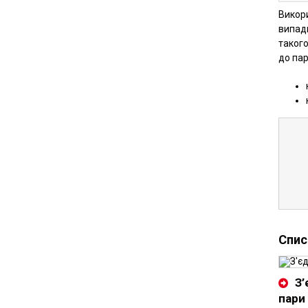
Викор
випадк
такого
до пар
Спис
З’
пари