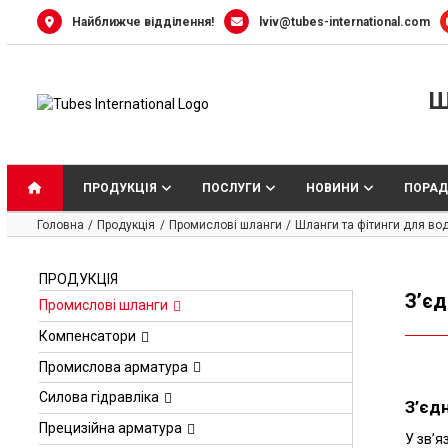
Skip
Найближче відділення!
lviv@tubes-international.com
to
content
Ш
ПРОДУКЦІЯ
ПОСЛУГИ
НОВИНИ
ПОРАД
Головна
Продукція
Промислові шланги
Шланги та фітинги для во
ПРОДУКЦІЯ
З’єд
Промислові шланги
Компенсатори
Промислова арматура
Силова гідравліка
З’єд
Прецизійна арматура
У зв’я