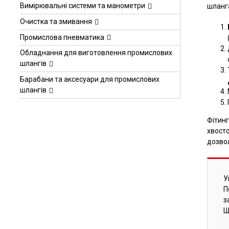
Вимірювальні системи та манометри
шланг
Очистка та змивання
Промислова пневматика
Обладнання для виготовлення промислових
шлангів
Барабани та аксесуари для промислових
шлангів
Фітинг
хвосто
дозвол
У
П
з
Щ