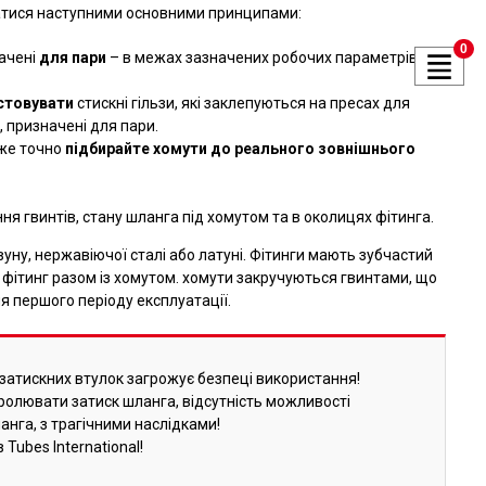
атися наступними основними принципами:
0
начені
для пари
– в межах зазначених робочих параметрів
истовувати
стискні гільзи, які заклепуються на пресах для
 призначені для пари.
уже точно
підбирайте хомути до
реального зовнішнього
ння гвинтів, стану шланга під хомутом та в околицях фітинга.
уну, нержавіючої сталі або латуні. Фітинги мають зубчастий
 фітинг разом із хомутом. хомути закручуються гвинтами, що
я першого періоду експлуатації.
затискних втулок загрожує безпеці використання!
ролювати затиск шланга, відсутність можливості
анга, з трагічними наслідками!
Tubes International!