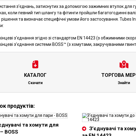
истання з’єднань, затиснутих за допомогою зажимних втулок для г
ах, коли певний тип шлангу та фітинги пройшли багатогодинні вал
 рішення та визначає специфічні умови його застосування. Tubes I
и:
кінцеві з’єднання згідно зі стандартом EN 14423 (з обжимними ск
кінцеві з’єднання системи BOSS™ (з хомутами, закручуваними гвин
КАТАЛОГ
ТОРГОВА МЕ
Скачати
Знайти
ок продуктів:
єднувачі та хомути для
З’єднувачі та хом
 – BOSS
за EN 14423