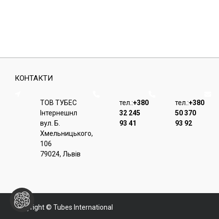
КОНТАКТИ
ТОВ ТУБЕС
тел.:
+380
тел.:
+380
Iнтернешнл
32 245
50 370
вул. Б.
93 41
93 92
Хмельницького,
106
79024, Львiв
Copyright © Tubes International